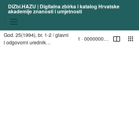
DiZbi.HAZU | Digitalna zbirka i katalog Hrvatske
akademije znanosti i umjetnosti
Stranica
Pog
God. 25(1994), br. 1-2 / glavni
1 ·
00000004747
Trenutna stranica
/ Toggle page select
i odgovorni urednik
Media
Stanislav Tuksar