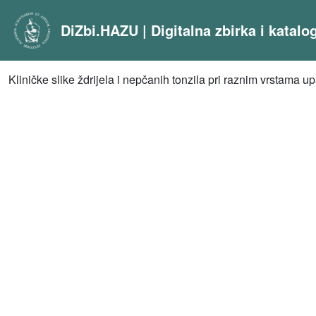
DiZbi.HAZU | Digitalna zbirka i katal
Kliničke slike ždrijela i nepčanih tonzila pri raznim vrstama u