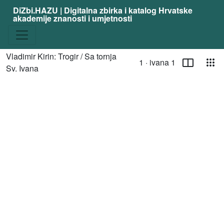
DiZbi.HAZU | Digitalna zbirka i katalog Hrvatske
akademije znanosti i umjetnosti
Stranica
Pog
Vladimir Kirin: Trogir / Sa tornja
1 ·
ivana 1
Trenutna stranica
/ Toggle page sele
Sv. Ivana
Media