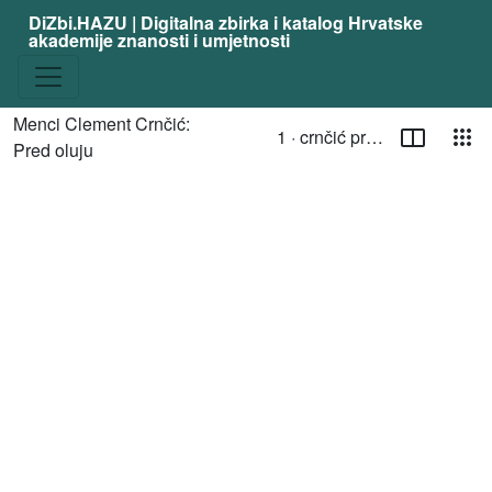
DiZbi.HAZU | Digitalna zbirka i katalog Hrvatske
akademije znanosti i umjetnosti
Stranica
Pog
Menci Clement Crnčić:
1 ·
crnčić pred oluju 1
Trenutna stranica
/ Toggle page select
Pred oluju
Media