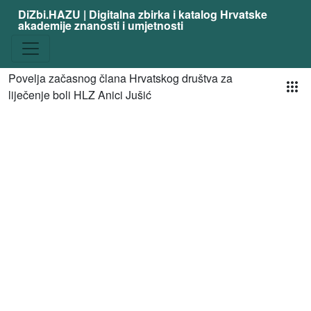
DiZbi.HAZU | Digitalna zbirka i katalog Hrvatske
akademije znanosti i umjetnosti
Pog
Povelja začasnog člana Hrvatskog društva za
liječenje boli HLZ Anici Jušić