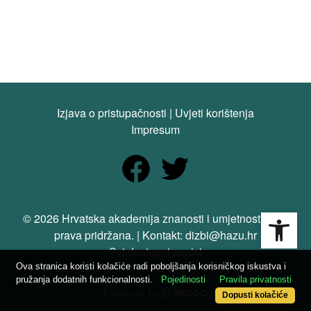
Izjava o pristupačnosti
|
Uvjeti korištenja
Impresum
Open
© 2026 Hrvatska akademija znanosti i umjetnosti. Sva
prava pridržana. | Kontakt: dizbi@hazu.hr
Svi dostupni zapisi
Ova stranica koristi kolačiće radi poboljšanja korisničkog iskustva i
pružanja dodatnih funkcionalnosti.
Pojedinosti
Pravila privatnosti
Dopusti kolačiće