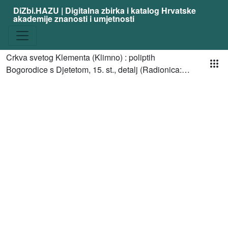
DiZbi.HAZU | Digitalna zbirka i katalog Hrvatske
akademije znanosti i umjetnosti
Pog
Crkva svetog Klementa (Klimno) : poliptih
Bogorodice s Djetetom, 15. st., detalj (Radionica:
Paolo Campsa)