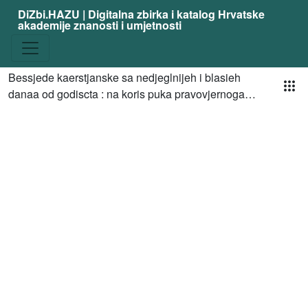
DiZbi.HAZU | Digitalna zbirka i katalog Hrvatske
akademije znanosti i umjetnosti
Pog
Bessjede kaerstjanske sa nedjeglnijeh i blasieh
danaa od godiscta : na koris puka pravovjernoga
pastierom duhovnijem slovinzijeh daersciava,
koijemse pristavgljaju sabave zaerkovgnakom
podobne i dva kratka vvjegbana sa spravitse
podobno na parvu ispovjes i na parvo pricestjenje /
sloscena odjednoga redovnika posvetjena Boggu u
Redu [i.e. Đuro Bašić]