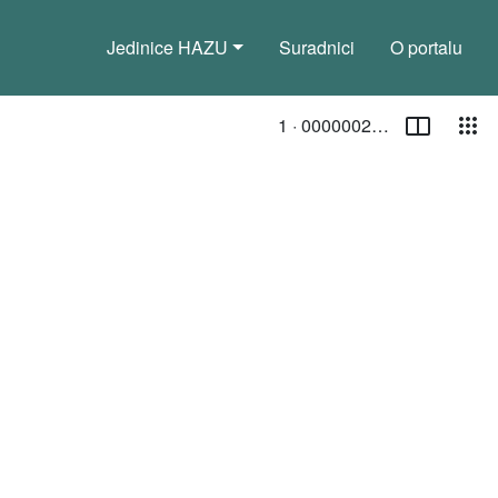
Jedinice HAZU
Suradnici
O portalu
Stranica
Pog
1 ·
00000020152
Trenutna stranica
/ Toggle page select