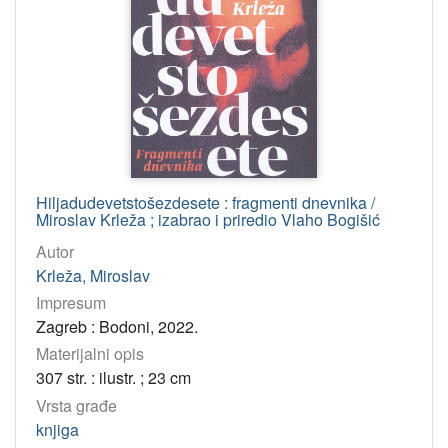
Hiljadudevetstošezdesete : fragmenti dnevnika /
Miroslav Krleža ; izabrao i priredio Vlaho Bogišić
Autor
Krleža, Miroslav
Impresum
Zagreb : Bodoni, 2022.
Materijalni opis
307 str. : ilustr. ; 23 cm
Vrsta građe
knjiga