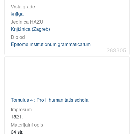
Vrsta građe
knjiga
Jedinica HAZU
Knjižnica (Zagreb)
Dio od
Epitome institutionum grammaticarum
263305
Tomulus 4 : Pro I. humanitatis schola
Impresum
1821.
Materijalni opis
64 str.