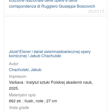
Edizione Nazionale delle opere e della
corrispondenza di Ruggiero Giuseppe Boscovich
263315
Józef Elsner i świat osiemnastowiecznej opery
komicznej / Jakub Chachulski
Autor
Chachulski, Jakub
Impresum
Varšava : Instytut sztuki Polskiej akademii nauk,
2025.
Materijalni opis
662 str. : ilustr., note ; 27 cm
Vrsta građe