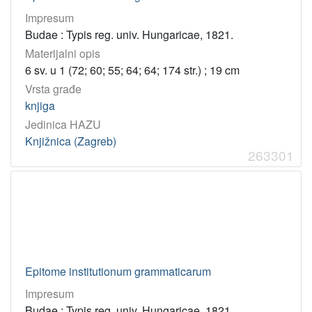
Impresum
Budae : Typis reg. univ. Hungaricae, 1821.
Materijalni opis
6 sv. u 1 (72; 60; 55; 64; 64; 174 str.) ; 19 cm
Vrsta građe
knjiga
Jedinica HAZU
Knjižnica (Zagreb)
263301
Epitome institutionum grammaticarum
Impresum
Budae : Typis reg. univ. Hungaricae, 1821.