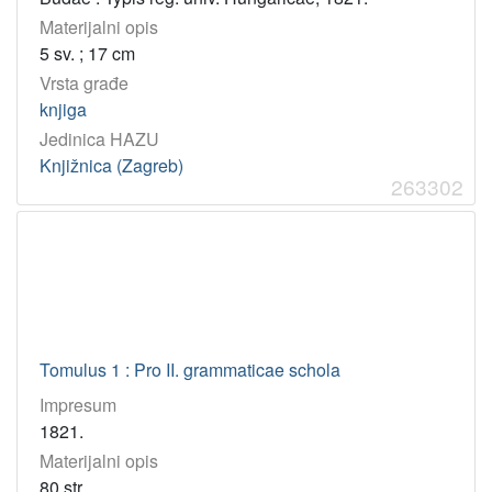
Materijalni opis
5 sv. ; 17 cm
Vrsta građe
knjiga
Jedinica HAZU
Knjižnica (Zagreb)
263302
Tomulus 1 : Pro II. grammaticae schola
Impresum
1821.
Materijalni opis
80 str.