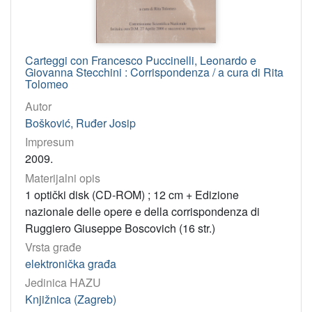
Carteggi con Francesco Puccinelli, Leonardo e
Giovanna Stecchini : Corrispondenza / a cura di Rita
Tolomeo
Autor
Bošković, Ruđer Josip
Impresum
2009.
Materijalni opis
1 optički disk (CD-ROM) ; 12 cm + Edizione
nazionale delle opere e della corrispondenza di
Ruggiero Giuseppe Boscovich (16 str.)
Vrsta građe
elektronička građa
Jedinica HAZU
Knjižnica (Zagreb)