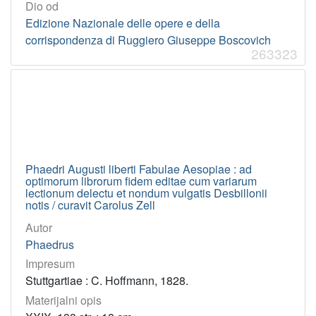
Dio od
Edizione Nazionale delle opere e della
corrispondenza di Ruggiero Giuseppe Boscovich
263323
Phaedri Augusti liberti Fabulae Aesopiae : ad
optimorum librorum fidem editae cum variarum
lectionum delectu et nondum vulgatis Desbillonii
notis / curavit Carolus Zell
Autor
Phaedrus
Impresum
Stuttgartiae : C. Hoffmann, 1828.
Materijalni opis