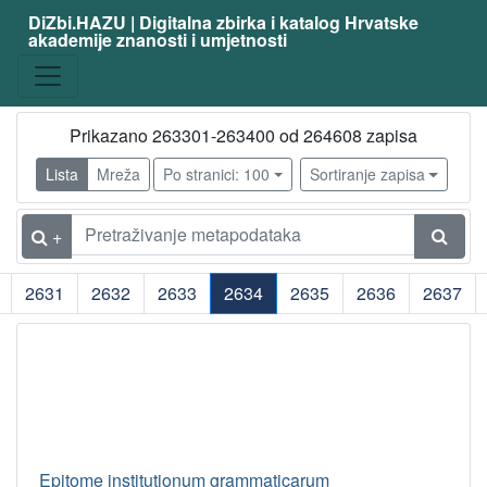
DiZbi.HAZU | Digitalna zbirka i katalog Hrvatske
akademije znanosti i umjetnosti
Prikazano 263301-263400 od 264608 zapisa
Lista
Mreža
Po stranici: 100
Sortiranje zapisa
+
2631
2632
2633
2634
2635
2636
2637
(current)
Epitome institutionum grammaticarum