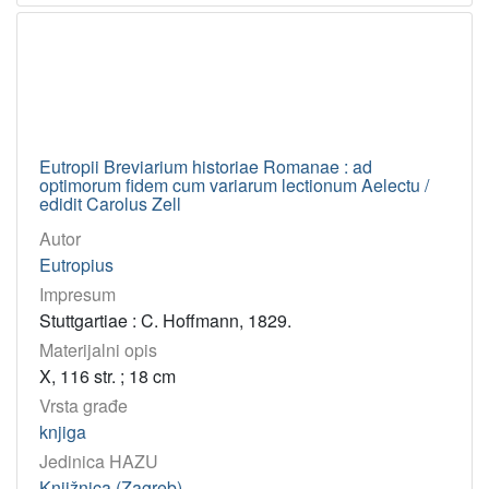
Eutropii Breviarium historiae Romanae : ad
optimorum fidem cum variarum lectionum Aelectu /
edidit Carolus Zell
Autor
Eutropius
Impresum
Stuttgartiae : C. Hoffmann, 1829.
Materijalni opis
X, 116 str. ; 18 cm
Vrsta građe
knjiga
Jedinica HAZU
Knjižnica (Zagreb)