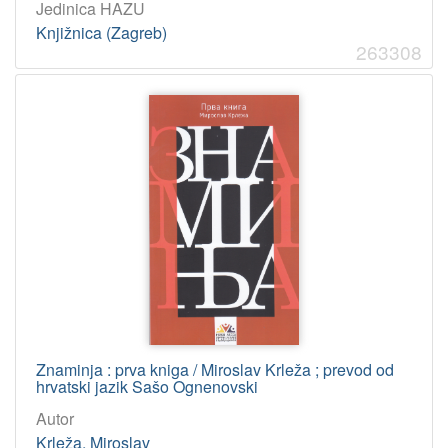
Jedinica HAZU
Knjižnica (Zagreb)
263308
Znaminja : prva kniga / Miroslav Krleža ; prevod od
hrvatski jazik Sašo Ognenovski
Autor
Krleža, Miroslav