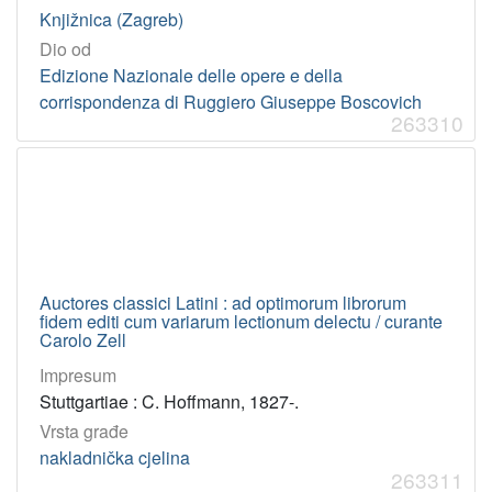
Knjižnica (Zagreb)
Dio od
Edizione Nazionale delle opere e della
corrispondenza di Ruggiero Giuseppe Boscovich
263310
Auctores classici Latini : ad optimorum librorum
fidem editi cum variarum lectionum delectu / curante
Carolo Zell
Impresum
Stuttgartiae : C. Hoffmann, 1827-.
Vrsta građe
nakladnička cjelina
263311