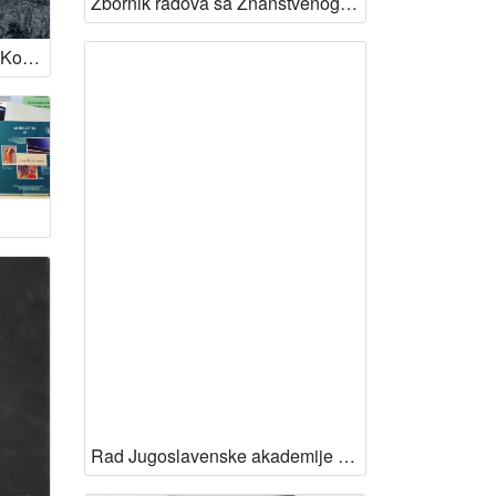
Zbornik radova sa Znanstvenog skupa održanog u povodu 75. godišnjice rođenja Pavla Markovca (1903-1941), Zagreb, 16-17. studenoga 1978. ; urednik Ivan Supičić
Vitold Košir - Glazba / Vitold Košir ; Iva Körbler ; urednica Vesna Mažuran Subotić ; fotografije Mario Majcan
Rad Jugoslavenske akademije znanosti i umjetnosti. Odjel za likovne umjetnosti