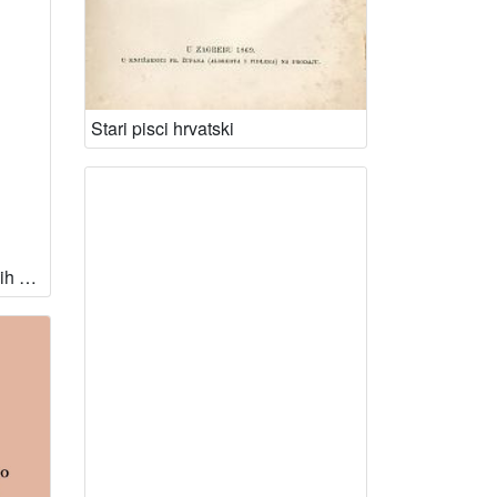
Stari pisci hrvatski
Zbornik jugoslovenskih pučkih popijevaka / ur. Milovan Gavazzi