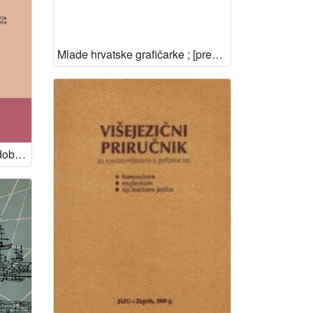
Mlade hrvatske grafičarke ; [predgovor Marina Baričević ; urednica Slavica Marković ; odg. urednik Edo Murtić]
Turizam, javno i zajedničko dobro: otvorena pitanja korištenja i upravljanja javnim prostorima : zbornik radova sa znanstveno-stručnog kolokvija Turizam, javno i zajedničko dobro: otvorena pitanja korištenja i upravljanja javnim prostorima, Split, 10. lipnja 2024. / [urednici Nikola Bašić, Lidija Petrić]