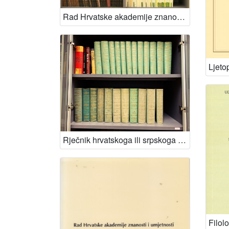
Rad Hrvatske akademije znanosti i umjetnosti (1991-)
Rječnik hrvatskoga ili srpskoga jezika / na svijet izdaje Jugoslavenska akademija znanosti i umjetnosti