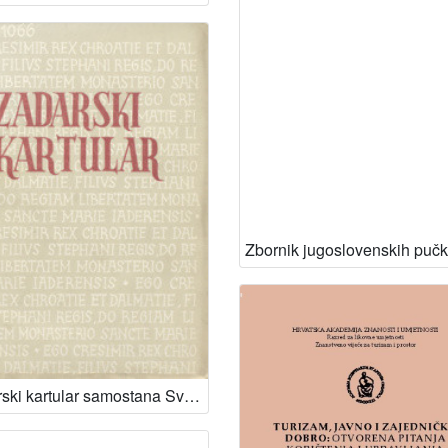
Zadarski kartular samostana Svete Marije = Chartulare Jadertinum monasterii Sanctae Mariae / uredio i popratio uvodnim historijskim, paleografskim, diplomatičkim, kronološkim, topografskim i muzičkim napomenama Viktor Novak = Digessit atque interpretationibus historicis, palaeographicis, diplomaticis, chronologicis, topographicis et musicis instruxit Viktor Novak