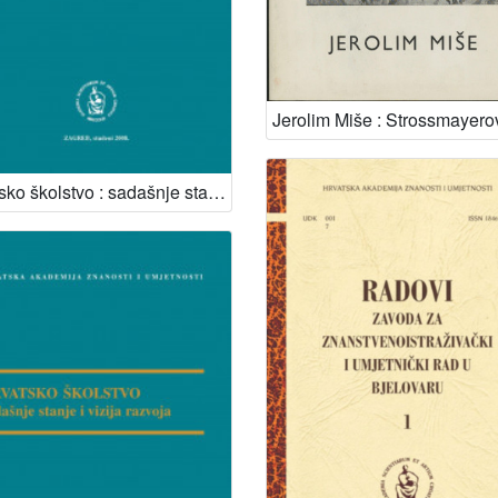
Hrvatsko školstvo : sadašnje stanje i vizija razvoja : okrugli stol održan 22. siječnja 2008. u Hrvatskoj akademiji znanosti i umjetnosti u Zagrebu / [urednik Stanko Popović]