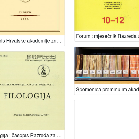
Ljetopis Hrvatske akademije znanosti i umjetnosti za godinu ...
Filologija : časopis Razreda za filološke znanosti Hrvatske akademije znanosti i umjetnosti