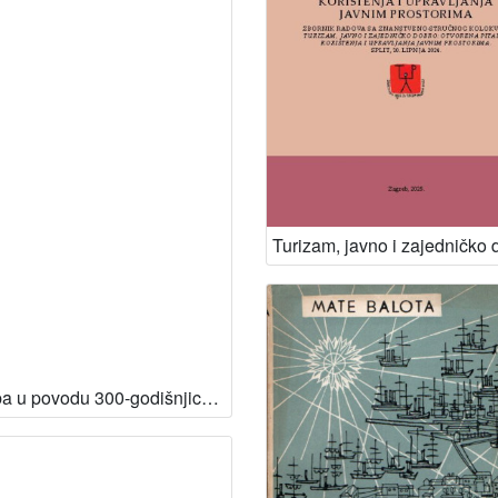
Izložba u povodu 300-godišnjice izdanja djela Ivana Luciusa-Lučića De regno Dalmatiae et Croatiae : 1666-1966 / [katalog priredili Miroslav Kurelac, Jakov Stipišić ; urednik Marko Kostrenčić]