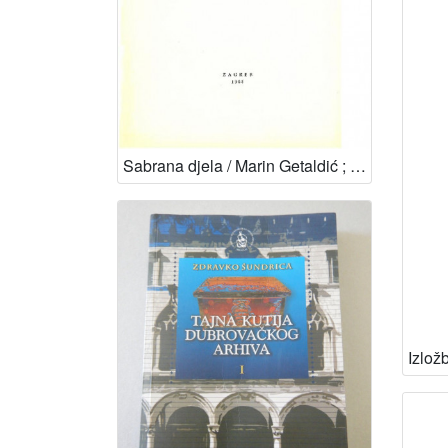
Sabrana djela / Marin Getaldić ; urednik Žarko Dadić