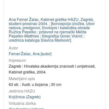
Ana Feiner Žalac, Kabinet grafike HAZU, Zagreb,
studeni-prosinac 2004. ; [koncepcija izložbe, izbor
radova, predgovor, životopis i kataloška obrada
Ružica Pepelko ; prijevod na njemački Melita
Pepelko-Matthies ; fotografija Goran Vranić ;
urednica kataloga Slavica Marković]
Autor
Feiner-Žalac, Ana [autor]
Impresum
Zagreb : Hrvatska akademija znanosti i umjetnosti,
Kabinet grafike, 2004.
Materijalni opis
63 str. : ilustr. u bojama ; 30 cm
Jedinica HAZU
Knjižnica (Zagreb)
Virtualna zbirka