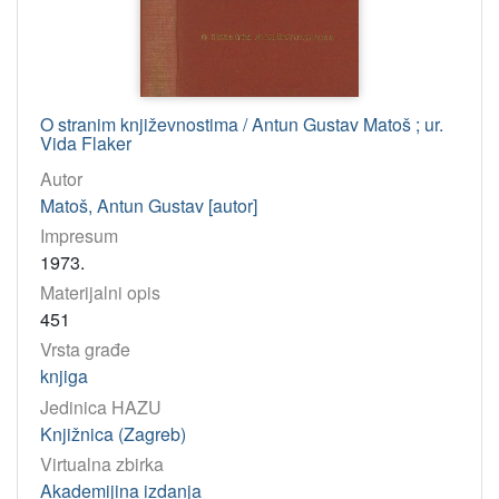
O stranim književnostima / Antun Gustav Matoš ; ur.
Vida Flaker
Autor
Matoš, Antun Gustav [autor]
Impresum
1973.
Materijalni opis
451
Vrsta građe
knjiga
Jedinica HAZU
Knjižnica (Zagreb)
Virtualna zbirka
Akademijina izdanja