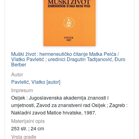
Muški život : hermeneutičko čitanje Matka Peića /
Vlatko Pavletić ; urednici Dragutin Tadijanović, Đuro
Berber
Autor
Pavletić, Vlatko [autor]
Impresum
Osijek : Jugoslavenska akademija znanosti i
umjetnosti, Zavod za znanstveni rad Osijek ; Zagreb :
Nakladni zavod Matice hrvatske, 1987.
Materijalni opis
253 str. ; 24 cm
Vrsta građe