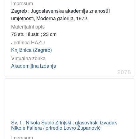
Impresum
InC
601
Zagreb : Jugoslavenska akademija znanosti i
PDM
65
umjetnosti, Moderna galerija, 1972.
Materijalni opis
75 str. : ilustr. ; 23 cm
[
Jedinica HAZU
2
Knjižnica (Zagreb)
]
Virtualna zbirka
Akademijina izdanja
2078
Sv. 1 : Nikola Šubić Zrinjski : glasovirski izvadak
Nikole Fallera / priredio Lovro Županović
Impresum