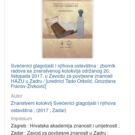
[
9
3
5
]
korporativna
tijela
Jugoslavenska akademija znanosti i umjetnosti
16
Razred za filološke znanosti
11
Svećenici glagoljaši i njihova ostavština : zbornik
Razred za glazbenu umjetnost i muzikologiju
9
radova sa znanstvenog kolokvija održanog 20.
listopada 2017. u Zavodu za povijesne znanosti
Strossmayerova galerija starih majstora
7
HAZU u Zadru / [urednici Tado Oršolić, Grozdana
Franov-Živković]
Hrvatska akademija znanosti i umjetnosti
5
Autor
Zavod za povijesne znanosti (Dubrovnik)
4
Znanstveni kolokvij Svećenici glagoljaši i njihova
Izdavački zavod Jugoslavenske akademije znanosti i umjetno
4
ostavština ; (2017 ; Zadar)
Jugoslavenska akademija znanosti i umjetnosti. Razred za mat
4
Impresum
Centar za znanstveni rad (Vinkovci)
4
Zagreb : Hrvatska akademija znanosti i umjetnosti ;
Zavod za znanstveni i umjetnički rad (Osijek)
4
Zadar : Zavod za povijesne znanosti u Zadru :