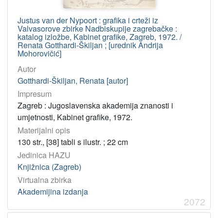
Jelčić, Dubravko
20
Martinčić, Julijo
20
Justus van der Nypoort : grafika i crteži iz
Valvasorove zbirke Nadbiskupije zagrebačke :
katalog izložbe, Kabinet grafike, Zagreb, 1972. /
Renata Gotthardi-Škiljan ; [urednik Andrija
[
Mohorovičić]
1
Autor
4
6
Gotthardi-Škiljan, Renata [autor]
1
Impresum
]
Zagreb : Jugoslavenska akademija znanosti i
UDK
umjetnosti, Kabinet grafike, 1972.
76(064) – Grafička umjetnost: izložbe
103
Materijalni opis
130 str., [38] tabli s ilustr. ; 22 cm
73(064) – Kiparstvo: izložbe
77
Jedinica HAZU
741/744(064) – Crtež: izložbe
57
Knjižnica (Zagreb)
75(064) – Slikarstvo: izložbe
56
Virtualna zbirka
069:7.074 – Umjetničke zbirke
29
Akademijina izdanja
2072
72/76(064) – Likovne umjetnosti: izložbe
28
069:75 – Galerije
27