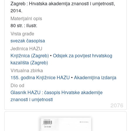
Zagreb : Hrvatska akademija znanosti i umjetnosti,
Jedinica
2014.
HAZU
Materijalni opis
Knjižnica (Zagreb)
2236
80 str. : ilustr.
Odsjek za povijesne znanosti (Zagreb 1948)
236
Vrsta građe
Odsjek za povijest hrvatskog kazališta (Zagreb)
65
svezak časopisa
Strossmayerova galerija starih majstora (Zagreb)
63
Jedinica HAZU
Zavod za povijesne znanosti (Zadar)
62
Knjižnica (Zagreb)
•
Odsjek za povijest hrvatskog
kazališta (Zagreb)
Zavod za povijesne i društvene znanosti (Rijeka)
31
Virtualna zbirka
Jadranski zavod (Zagreb)
17
155. godina Knjižnice HAZU
•
Akademijina izdanja
Zavod za znanstveni rad (Varaždin)
14
Dio od
Zavod za znanstveni i umjetnički rad (Osijek)
10
Glasnik HAZU : časopis Hrvatske akademije
Odsjek za povijest hrvatske glazbe (Zagreb)
6
znanosti i umjetnosti
2076
Gliptoteka (Zagreb)
1
Arhiv za likovne umjetnosti (Zagreb)
1