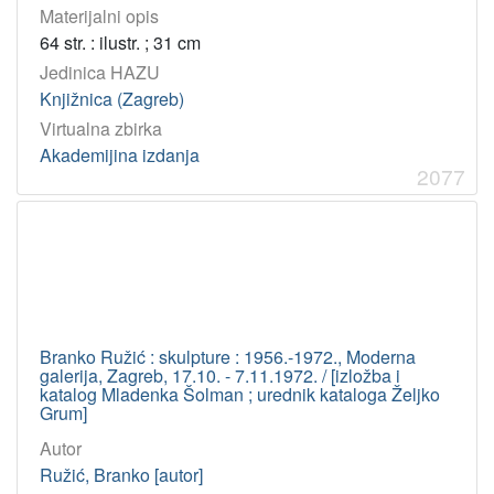
Materijalni opis
2021
38
64 str. : ilustr. ; 31 cm
2008
37
Jedinica HAZU
2012
36
Knjižnica (Zagreb)
2003
36
Virtualna zbirka
2005
36
Akademijina izdanja
2077
2007
35
1969
34
2017
33
2018
33
Branko Ružić : skulpture : 1956.-1972., Moderna
[
galerija, Zagreb, 17.10. - 7.11.1972. / [izložba i
1
katalog Mladenka Šolman ; urednik kataloga Željko
5
Grum]
1
Autor
]
Ružić, Branko [autor]
Licencije