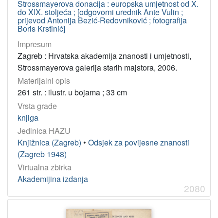
Strossmayerova donacija : europska umjetnost od X.
do XIX. stoljeća ; [odgovorni urednik Ante Vulin ;
prijevod Antonija Bezić-Redovniković ; fotografija
Boris Krstinić]
Impresum
Zagreb : Hrvatska akademija znanosti i umjetnosti,
Strossmayerova galerija starih majstora, 2006.
Materijalni opis
261 str. : ilustr. u bojama ; 33 cm
Vrsta građe
knjiga
Jedinica HAZU
Knjižnica (Zagreb)
•
Odsjek za povijesne znanosti
(Zagreb 1948)
Virtualna zbirka
Akademijina izdanja
2080