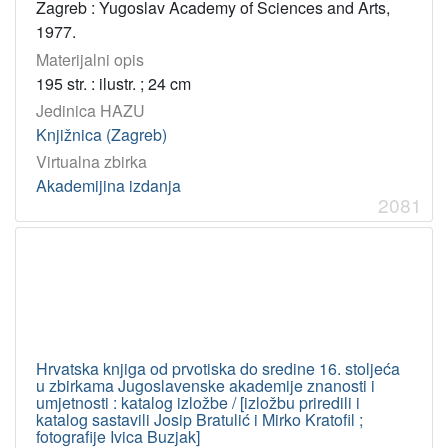
Zagreb : Yugoslav Academy of Sciences and Arts,
1977.
Materijalni opis
195 str. : ilustr. ; 24 cm
Jedinica HAZU
Knjižnica (Zagreb)
Virtualna zbirka
Akademijina izdanja
2081
Hrvatska knjiga od prvotiska do sredine 16. stoljeća
u zbirkama Jugoslavenske akademije znanosti i
umjetnosti : katalog izložbe / [izložbu priredili i
katalog sastavili Josip Bratulić i Mirko Kratofil ;
fotografije Ivica Buzjak]