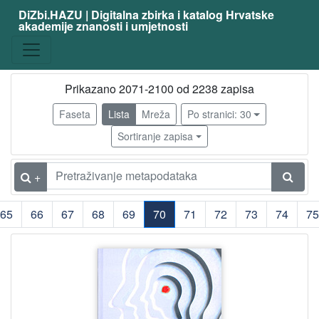
DiZbi.HAZU | Digitalna zbirka i katalog Hrvatske
akademije znanosti i umjetnosti
Građa
Knjižnična građa
2220
Digitalna i digitalizirana građa
763
Prikazano 2071-2100 od 2238 zapisa
Faseta
Lista
Mreža
Po stranici: 30
Sortiranje zapisa
[
2
]
+
Vrsta
građe
65
66
67
68
69
70
71
72
73
74
75
knjiga
937
(current)
časopis | periodika
161
katalog izložbe
137
nakladnička cjelina
124
e-knjiga
9