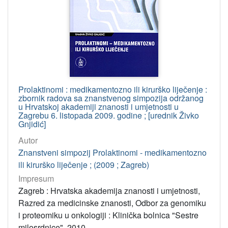
elektronička građa
9
poseban otisak
6
svezak časopisa
5
note
4
letak
4
sitni tisak
3
Prolaktinomi : medikamentozno ili kirurško liječenje :
zbornik radova sa znanstvenog simpozija održanog
u Hrvatskoj akademiji znanosti i umjetnosti u
Zagrebu 6. listopada 2009. godine ; [urednik Živko
[
Gnjidić]
1
Autor
1
Znanstveni simpozij Prolaktinomi - medikamentozno
]
ili kirurško liječenje ; (2009 ; Zagreb)
Osobe
Impresum
Marković, Slavica
101
Zagreb : Hrvatska akademija znanosti i umjetnosti,
Mohorovičić, Andre
92
Razred za medicinske znanosti, Odbor za genomiku
Gotthardi-Škiljan, Renata
70
i proteomiku u onkologiji : Klinička bolnica "Sestre
milosrdnice", 2010.
Kralj, Ariana
54