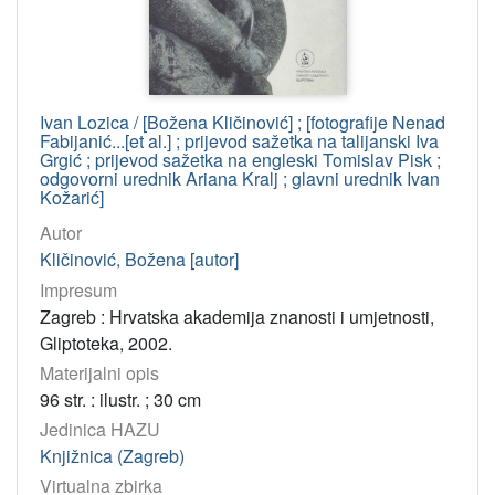
Virtualne
zbirke
Akademijina izdanja
2235
Digitalizirana građa Knjižnice Strossmayerove galerije
59
Ivan Lozica / [Božena Kličinović] ; [fotografije Nenad
Fabijanić...[et al.] ; prijevod sažetka na talijanski Iva
155. godina Knjižnice HAZU
37
Grgić ; prijevod sažetka na engleski Tomislav Pisk ;
odgovorni urednik Ariana Kralj ; glavni urednik Ivan
Pomorskopravna zbirka Jadranskog zavoda HAZU
13
Kožarić]
Katalozi Strossmayerove galerije
12
Autor
Spomenička knjižnica Mirka D. Grmeka ”Povijest znanosti sl
4
Kličinović, Božena [autor]
Izdanja Knjižnice Hrvatske akademije znanosti i umjetnosti
3
Impresum
Zagreb : Hrvatska akademija znanosti i umjetnosti,
Hrvatski latinisti
3
Gliptoteka, 2002.
Marko Marulić i Akademija
3
Materijalni opis
Strane knjige 16. st.
3
96 str. : ilustr. ; 30 cm
Ljekovita moć pučke medicine
2
Jedinica HAZU
Pokroviteljstvo Hrvatske akademije znanosti i umjetnosti
2
Knjižnica (Zagreb)
Croatica 16. st.
1
Virtualna zbirka