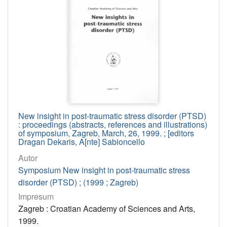
[
1
2
]
Godina
9999
70
2011
55
1991
48
2014
46
New insight in post-traumatic stress disorder (PTSD)
: proceedings (abstracts, references and illustrations)
2009
44
of symposium, Zagreb, March, 26, 1999. ; [editors
Dragan Dekaris, A[nte] Sabioncello
2013
44
Autor
1973
43
Symposium New insight in post-traumatic stress
2016
42
disorder (PTSD) ; (1999 ; Zagreb)
2025
41
Impresum
2001
40
Zagreb : Croatian Academy of Sciences and Arts,
1999.
1971
38