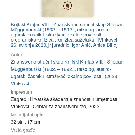
Knjiški Krnjaš VIII. : Znanstveno-stručni skup Stjepan
Müggenburški (1802. – 1892.), mikolog, austro-
ugarski časnik i istraživač lokalne povijesti :
programska knjižica : knjižica sažetaka : [Vinkovci,
26. svibnja 2023.] / [urednici Igor Anić, Anica Bilić]
Autor
Znanstveno-stručni skup Knjiški Krnjaš VIII. : Stjepan
Müggenburški (1802. – 1892.), mikolog, austro-
ugarski časnik i istraživač lokalne povijesti ; (2023 ;
Vinkovci)
Impresum
Zagreb : Hrvatska akademija znanosti i umjetnosti ;
Vinkovci : Centar za znanstveni rad, 2023.
Materijalni opis
32 str. ; 17 cm
Vrsta građe