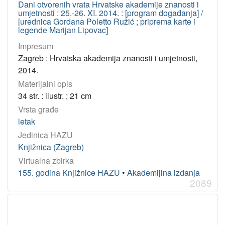
Dani otvorenih vrata Hrvatske akademije znanosti i
umjetnosti : 25.-26. XI. 2014. : [program događanja] /
[urednica Gordana Poletto Ružić ; priprema karte i
legende Marijan Lipovac]
Impresum
Zagreb : Hrvatska akademija znanosti i umjetnosti,
2014.
Materijalni opis
34 str. : ilustr. ; 21 cm
Vrsta građe
letak
Jedinica HAZU
Knjižnica (Zagreb)
Virtualna zbirka
155. godina Knjižnice HAZU
•
Akademijina izdanja
2089