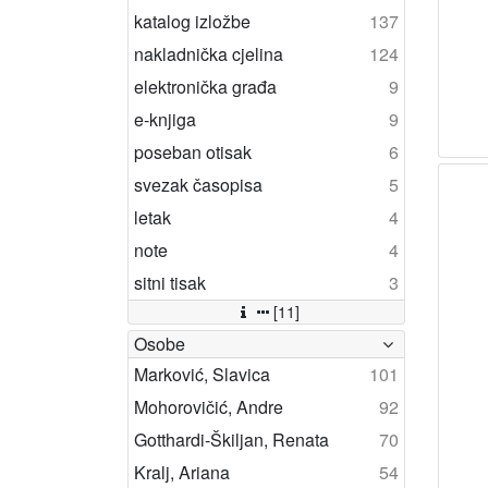
katalog izložbe
137
nakladnička cjelina
124
elektronička građa
9
e-knjiga
9
poseban otisak
6
svezak časopisa
5
letak
4
note
4
sitni tisak
3
[11]
Osobe
Marković, Slavica
101
Mohorovičić, Andre
92
Gotthardi-Škiljan, Renata
70
Kralj, Ariana
54