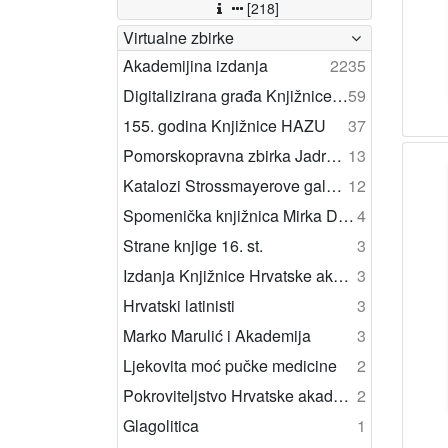
[218]
Virtualne zbirke
Akademijina izdanja
2235
Digitalizirana građa Knjižnice Strossmayerove galerije
59
155. godina Knjižnice HAZU
37
Pomorskopravna zbirka Jadranskog zavoda HAZU
13
Katalozi Strossmayerove galerije
12
Spomenička knjižnica Mirka D. Grmeka ”Povijest znanosti slavenskih naroda”
4
Strane knjige 16. st.
3
Izdanja Knjižnice Hrvatske akademije znanosti i umjetnosti
3
Hrvatski latinisti
3
Marko Marulić i Akademija
3
Ljekovita moć pučke medicine
2
Pokroviteljstvo Hrvatske akademije znanosti i umjetnosti
2
Glagolitica
1