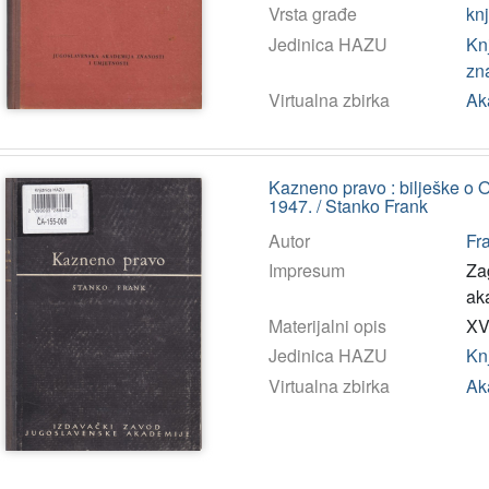
Vrsta građe
kn
Jedinica HAZU
Kn
zn
Virtualna zbirka
Ak
Kazneno pravo : bilješke o O
1947. / Stanko Frank
Autor
Fra
Impresum
Za
ak
Materijalni opis
XVI
Jedinica HAZU
Kn
Virtualna zbirka
Ak