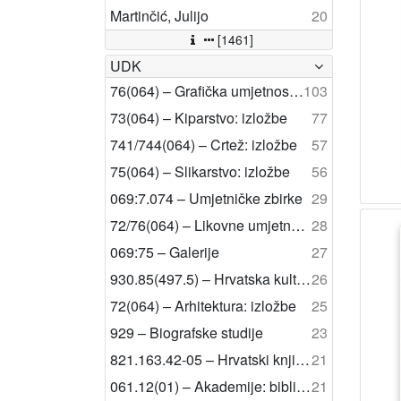
Martinčić, Julijo
20
[1461]
UDK
76(064) – Grafička umjetnost: izložbe
103
73(064) – Kiparstvo: izložbe
77
741/744(064) – Crtež: izložbe
57
75(064) – Slikarstvo: izložbe
56
069:7.074 – Umjetničke zbirke
29
72/76(064) – Likovne umjetnosti: izložbe
28
069:75 – Galerije
27
930.85(497.5) – Hrvatska kulturna povijest
26
72(064) – Arhitektura: izložbe
25
929 – Biografske studije
23
821.163.42-05 – Hrvatski književnici
21
061.12(01) – Akademije: bibliografije i katalozi
21