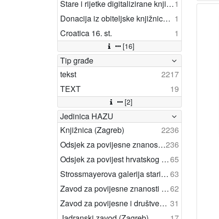
Stare i rijetke digitalizirane knjige
1
Donacija iz obiteljske knjižnice akademika Nenada Trinajstića
1
Croatica 16. st.
1
[16]
Tip građe
tekst
2217
TEXT
19
[2]
Jedinica HAZU
Knjižnica (Zagreb)
2236
Odsjek za povijesne znanosti (Zagreb 1948)
236
Odsjek za povijest hrvatskog kazališta (Zagreb)
65
Strossmayerova galerija starih majstora (Zagreb)
63
Zavod za povijesne znanosti (Zadar)
62
Zavod za povijesne i društvene znanosti (Rijeka)
31
Jadranski zavod (Zagreb)
17