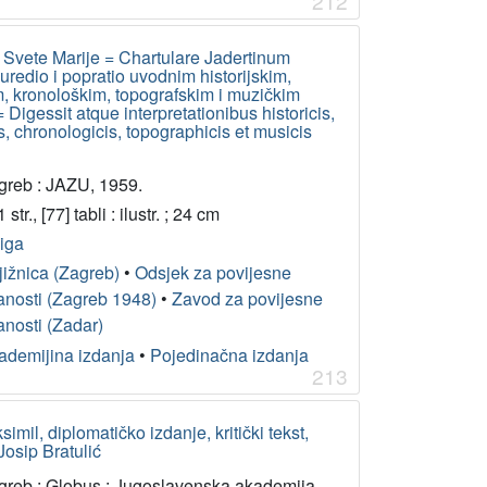
212
 Svete Marije = Chartulare Jadertinum
uredio i popratio uvodnim historijskim,
m, kronološkim, topografskim i muzičkim
gessit atque interpretationibus historicis,
s, chronologicis, topographicis et musicis
greb : JAZU, 1959.
 str., [77] tabli : ilustr. ; 24 cm
jiga
jižnica (Zagreb)
•
Odsjek za povijesne
anosti (Zagreb 1948)
•
Zavod za povijesne
anosti (Zadar)
ademijina izdanja
•
Pojedinačna izdanja
213
imil, diplomatičko izdanje, kritički tekst,
Josip Bratulić
greb : Globus ; Jugoslavenska akademija