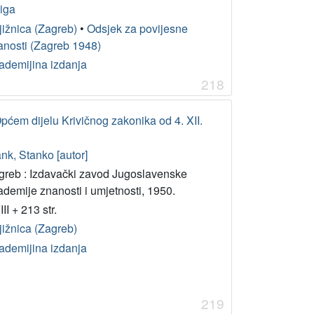
jiga
jižnica (Zagreb)
•
Odsjek za povijesne
anosti (Zagreb 1948)
ademijina izdanja
218
pćem dijelu Krivičnog zakonika od 4. XII.
nk, Stanko [autor]
greb : Izdavački zavod Jugoslavenske
ademije znanosti i umjetnosti, 1950.
II + 213 str.
jižnica (Zagreb)
ademijina izdanja
219