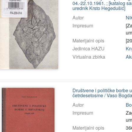
04.-22.10.1961. ; [katalog sa
urednik Krsto Hegedušić]
Autor
Nik
Impresum
[Z
umj
Materijalni opis
[20
Jedinica HAZU
Kn
Virtualna zbirka
Ak
Društvene i političke borbe u
četrdesetosme / Vaso Bogd
Autor
Bo
Impresum
Za
umj
Materijalni opis
366