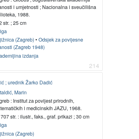
nosti i umjetnosti ; Nacionalna i sveučilišna
lioteka, 1988.
 str. ; 25 cm
jiga
jižnica (Zagreb)
•
Odsjek za povijesne
anosti (Zagreb 1948)
ademijina izdanja
214
ić ; urednik Žarko Dadić
taldić, Marin
reb : Institut za povijest prirodnih,
tematičkih i medicinskih JAZU, 1968.
 707 str. : ilustr., faks., graf. prikazi ; 30 cm
jiga
jižnica (Zagreb)