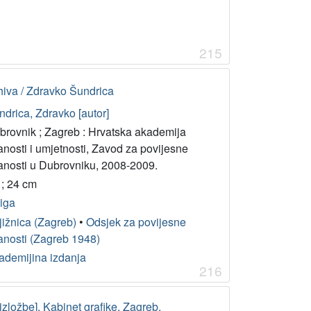
215
hiva / Zdravko Šundrica
ndrica, Zdravko [autor]
brovnik ; Zagreb : Hrvatska akademija
anosti i umjetnosti, Zavod za povijesne
anosti u Dubrovniku, 2008-2009.
 ; 24 cm
jiga
jižnica (Zagreb)
•
Odsjek za povijesne
anosti (Zagreb 1948)
ademijina izdanja
216
 izložbe], Kabinet grafike, Zagreb,