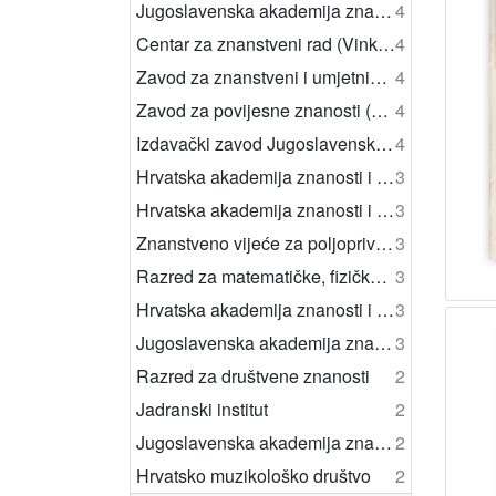
Jugoslavenska akademija znanosti i umjetnosti. Razred za matematičke, fizičke i tehničke znanosti (Zagreb)
4
Centar za znanstveni rad (Vinkovci)
4
Zavod za znanstveni i umjetnički rad (Osijek)
4
Zavod za povijesne znanosti (Dubrovnik)
4
Izdavački zavod Jugoslavenske akademije znanosti i umjetnosti
4
Hrvatska akademija znanosti i umjetnosti
3
Hrvatska akademija znanosti i umjetnosti. Znanstveni savjet za promet
3
Znanstveno vijeće za poljoprivredu i šumarstvo
3
Razred za matematičke, fizičke i kemijske znanosti
3
Hrvatska akademija znanosti i umjetnosti. Razred za matematičke, fizičke, kemijske i tehničke znanosti (Zagreb)
3
Jugoslavenska akademija znanosti i umjetnosti. Matematičko-prirodoslovni razred (Zagreb)
3
Razred za društvene znanosti
2
Jadranski institut
2
Jugoslavenska akademija znanosti i umjetnosti
2
Hrvatsko muzikološko društvo
2