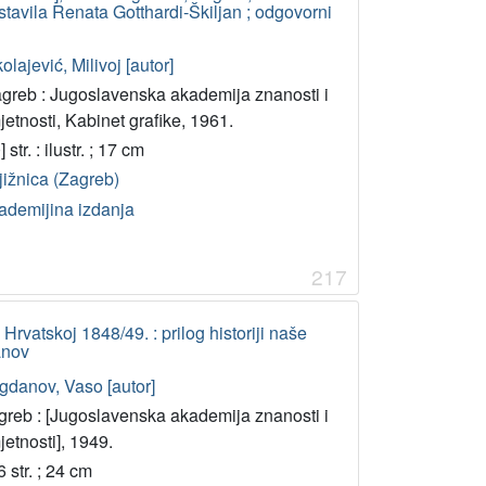
stavila Renata Gotthardi-Škiljan ; odgovorni
olajević, Milivoj [autor]
agreb : Jugoslavenska akademija znanosti i
etnosti, Kabinet grafike, 1961.
] str. : ilustr. ; 17 cm
jižnica (Zagreb)
ademijina izdanja
217
 Hrvatskoj 1848/49. : prilog historiji naše
anov
gdanov, Vaso [autor]
greb : [Jugoslavenska akademija znanosti i
etnosti], 1949.
 str. ; 24 cm