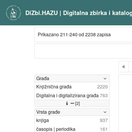
DiZbi.HAZU | Digitalna zbirka i katal
Prikazano 211-240 od 2238 zapisa
Građa
Knjižnična građa
2220
Digitalna i digitalizirana građa
763
[2]
Vrsta građe
knjiga
937
časopis | periodika
161