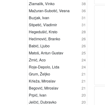
Zlamalik, Vinko
38
Mažuran-Subotić, Vesna
36
Buzjak, Ivan
31
Stipetić, Vladimir
31
Hegedušić, Krsto
28
Hećimović, Branko
26
Babić, Ljubo
26
Matoš, Antun Gustav
25
Zrnić, Aco
24
Roje-Depolo, Lida
24
Grum, Željko
21
Krleža, Miroslav
21
Begović, Miroslav
21
Prpić, Ivan
20
Jelčić, Dubravko
20