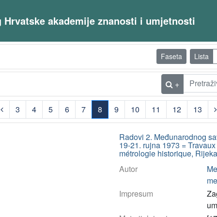
og Hrvatske akademije znanosti i umjetnosti
Faseta
Lista
+
3
4
5
6
7
8
9
10
11
12
13
(current)
Radovi 2. Međunarodnog savj
19-21. rujna 1973 = Travaux 
métrologie historique, Rijek
Autor
Me
met
Impresum
Za
umj