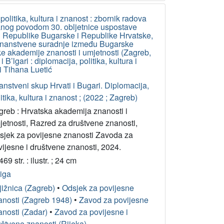
 politika, kultura i znanost : zbornik radova
nog povodom 30. obljetnice uspostave
 Republike Bugarske i Republike Hrvatske,
 znanstvene suradnje između Bugarske
e akademije znanosti i umjetnosti (Zagreb,
i B’lgari : diplomacija, politika, kultura i
i Tihana Luetić
nstveni skup Hrvati i Bugari. Diplomacija,
itika, kultura i znanost ; (2022 ; Zagreb)
greb : Hrvatska akademija znanosti i
jetnosti, Razred za društvene znanosti,
sjek za povijesne znanosti Zavoda za
ijesne i društvene znanosti, 2024.
469 str. : ilustr. ; 24 cm
jiga
jižnica (Zagreb)
•
Odsjek za povijesne
anosti (Zagreb 1948)
•
Zavod za povijesne
anosti (Zadar)
•
Zavod za povijesne i
uštvene znanosti (Rijeka)