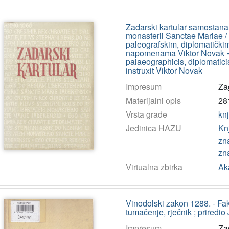
Zadarski kartular samostana
monasterii Sanctae Mariae / 
paleografskim, diplomatički
napomenama Viktor Novak = Di
palaeographicis, diplomatici
instruxit Viktor Novak
Impresum
Za
Materijalni opis
281
Vrsta građe
kn
Jedinica HAZU
Kn
zn
zn
Virtualna zbirka
Ak
Vinodolski zakon 1288. - Faks
tumačenje, rječnik ; priredio 
Impresum
Za