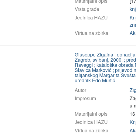
Materijalni opis
[17
Vrsta građe
kn
Jedinica HAZU
Kn
zn
Virtualna zbirka
Ak
Giuseppe Zigaina : donacija gr
Zagreb, svibanj, 2000. ; pre
Raveggi ; kataloška obrada 
Slavica Marković ; prijevod n
talijanskog Margarita Sveštar
urednik Edo Murtić
Autor
Zi
Impresum
Za
umj
Materijalni opis
16 
Jedinica HAZU
Kn
Virtualna zbirka
Ak