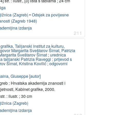
4] str. : ilustr., [3] lista s tablama ; 24 cm
jiga
jižnica (Zagreb)
•
Odsjek za povijesne
anosti (Zagreb 1948)
ademijina izdanja
211
afika, Talijanski institut za kulturu,
dgovor Margarita Sveštarov Šimat, Patrizia
Margarita Sveštarov Šimat ; urednica
a talijanski Patrizia Raveggi ; prijevod s
ov Šimat, Kristina Kovilić ; odgovorni
gaina, Giuseppe [autor]
greb : Hrvatska akademija znanosti i
etnosti, Kabinet grafike, 2000.
str. : ilustr. ; 30 cm
jižnica (Zagreb)
ademijina izdanja