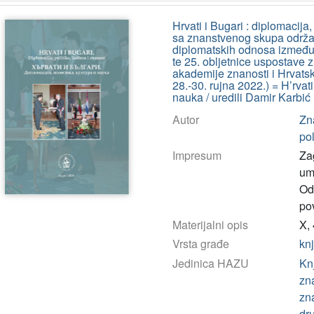
Hrvati i Bugari : diplomacija,
sa znanstvenog skupa održa
diplomatskih odnosa između
te 25. obljetnice uspostave
akademije znanosti i Hrvatsk
28.-30. rujna 2022.) = H’rvati 
nauka / uredili Damir Karbić 
Autor
Zna
pol
Impresum
Za
um
Od
pov
Materijalni opis
X, 
Vrsta građe
kn
Jedinica HAZU
Kn
zn
zn
dr