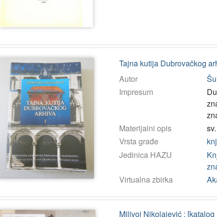
Tajna kutija Dubrovačkog ar
Autor
Šu
Impresum
Du
zn
zn
Materijalni opis
sv.
Vrsta građe
kn
Jedinica HAZU
Kn
zn
Virtualna zbirka
Ak
Milivoj Nikolajević : [katalog