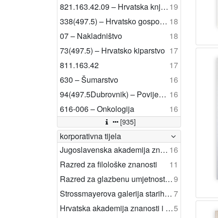
821.163.42.09 – Hrvatska književnost: studije i kritike
19
338(497.5) – Hrvatsko gospodarstvo
18
07 – Nakladništvo
18
73(497.5) – Hrvatsko kiparstvo
17
811.163.42
17
630 – Šumarstvo
16
94(497.5Dubrovnik) – Povijest Dubrovnika
16
616-006 – Onkologija
16
[935]
korporativna tijela
Jugoslavenska akademija znanosti i umjetnosti
16
Razred za filološke znanosti
11
Razred za glazbenu umjetnost i muzikologiju
9
Strossmayerova galerija starih majstora
7
Hrvatska akademija znanosti i umjetnosti
5