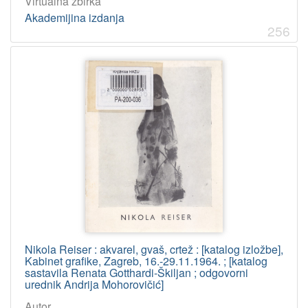
Virtualna zbirka
Akademijina izdanja
256
Nikola Reiser : akvarel, gvaš, crtež : [katalog izložbe],
Kabinet grafike, Zagreb, 16.-29.11.1964. ; [katalog
sastavila Renata Gotthardi-Škiljan ; odgovorni
urednik Andrija Mohorovičić]
Autor