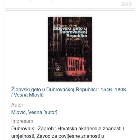
245
Croatica 16. st.
1
Glagolitica
1
Stare i rijetke digitalizirane knjige
1
[
1
6
]
Tip
građe
Židovski geto u Dubrovačkoj Republici : 1546.-1808.
tekst
2217
/ Vesna Miović
TEXT
19
Autor
Miović, Vesna [autor]
Impresum
[
Dubrovnik ; Zagreb : Hrvatska akademija znanosti i
2
umjetnosti, Zavod za povijesne znanosti u
]