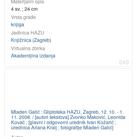
Materijalni opis
4 sv. ; 24 cm
Vrsta građe
knjiga
Jedinica HAZU
Knjižnica (Zagreb)
Virtualna zbirka
Akademijina izdanja
249
Mladen Galić : Gliptoteka HAZU, Zagreb, 12. 10. - 1.
11. 2008. / [autori tekstova] Zvonko Maković, Leonida
Kovač ; [glavni i odgovorni urednik Ivan Kožarić ;
urednica Ariana Kralj ; fotografije Mladen Galić]