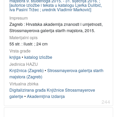
majstora 9. studenoga 2015. - 31. siječnja 2016. ;
[autorice izložbe i teksta u katalogu Ljerka Dulibić,
Hrvatska akademija znanosti i umjetnosti. Znanstveni savjet 
3
Iva Pasini Tržec ; urednik Vladimir Marković]
Znanstveno vijeće za poljoprivredu i šumarstvo
3
Impresum
Razred za matematičke, fizičke i kemijske znanosti
3
Zagreb : Hrvatska akademija znanosti i umjetnosti,
Hrvatska akademija znanosti i umjetnosti. Razred za matematič
3
Strossmayerova galerija starih majstora, 2015.
Jugoslavenska akademija znanosti i umjetnosti. Matematičko-
3
Materijalni opis
55 str. : ilustr. ; 24 cm
Hrvatska akademija znanosti i umjetnosti
3
Vrsta građe
Jugoslavenska akademija znanosti i umjetnosti. Razred za fil
2
knjiga
•
katalog izložbe
Hrvatska akademija znanosti i umjetnosti, Razred za društven
2
Jedinica HAZU
Zavod za znanstvenoistraživački rad i umjetnički rad (Bjelovar
2
Knjižnica (Zagreb)
•
Strossmayerova galerija starih
Jugoslavenska akademija znanosti i umjetnosti. Odjel za pri
2
majstora (Zagreb)
Virtualna zbirka
Digitalizirana građa Knjižnice Strossmayerove
[
galerije
•
Akademijina izdanja
2
244
1
8
]