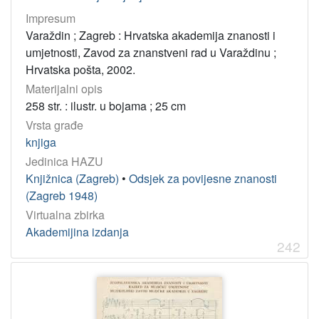
Jelčić, Dubravko
20
Impresum
Martinčić, Julijo
20
Varaždin ; Zagreb : Hrvatska akademija znanosti i
umjetnosti, Zavod za znanstveni rad u Varaždinu ;
Hrvatska pošta, 2002.
[
1
Materijalni opis
4
258 str. : ilustr. u bojama ; 25 cm
6
Vrsta građe
1
knjiga
]
Jedinica HAZU
UDK
Knjižnica (Zagreb)
•
Odsjek za povijesne znanosti
76(064) – Grafička umjetnost: izložbe
103
(Zagreb 1948)
73(064) – Kiparstvo: izložbe
77
Virtualna zbirka
741/744(064) – Crtež: izložbe
57
Akademijina izdanja
242
75(064) – Slikarstvo: izložbe
56
069:7.074 – Umjetničke zbirke
29
72/76(064) – Likovne umjetnosti: izložbe
28
069:75 – Galerije
27