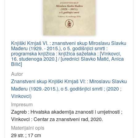
Knjiški Krnjaš VI. : znanstveni skup Miroslavu Slavku
Mađeru (1929. - 2015.), o 5. godišnjici smrti :
programska knjižica : knjižica sažetaka : [Vinkovci,
16. studenoga 2020.] / [urednici Slavko Matić, Anica
Bilić]
Autor
Znanstveni skup Knjiški Krnjaš VI: : Miroslavu Slavku
Mađeru (1929.-2015.), o 5. godišnjici smrti ; (2020 ;
Vinkovci)
Impresum
Zagreb : Hrvatska akademija znanosti i umjetnosti ;
Vinkovci : Centar za znanstveni rad, 2020.
Materijalni opis
29 str. ; 17 cm