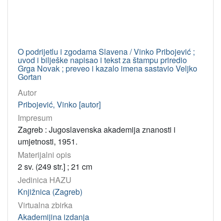
Virtualne
zbirke
Akademijina izdanja
2235
O podrijetlu i zgodama Slavena / Vinko Pribojević ;
Digitalizirana građa Knjižnice Strossmayerove galerije
59
uvod i bilješke napisao i tekst za štampu priredio
155. godina Knjižnice HAZU
37
Grga Novak ; preveo i kazalo imena sastavio Veljko
Gortan
Pomorskopravna zbirka Jadranskog zavoda HAZU
13
Autor
Katalozi Strossmayerove galerije
12
Pribojević, Vinko [autor]
Spomenička knjižnica Mirka D. Grmeka ”Povijest znanosti sl
4
Impresum
Strane knjige 16. st.
3
Zagreb : Jugoslavenska akademija znanosti i
umjetnosti, 1951.
Izdanja Knjižnice Hrvatske akademije znanosti i umjetnosti
3
Materijalni opis
Hrvatski latinisti
3
2 sv. (249 str.] ; 21 cm
Marko Marulić i Akademija
3
Jedinica HAZU
Ljekovita moć pučke medicine
2
Knjižnica (Zagreb)
Pokroviteljstvo Hrvatske akademije znanosti i umjetnosti
2
Virtualna zbirka
Donacija iz obiteljske knjižnice akademika Nenada Trinajstić
1
Akademijina izdanja