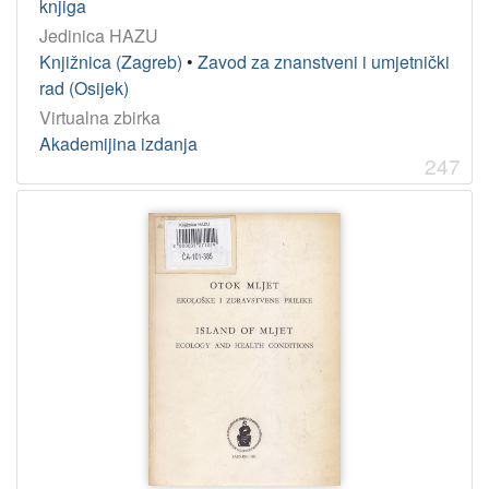
knjiga
2021
38
Jedinica HAZU
2008
37
Knjižnica (Zagreb)
•
Zavod za znanstveni i umjetnički
2003
36
rad (Osijek)
Virtualna zbirka
2005
36
Akademijina izdanja
2012
36
247
2007
35
1969
34
1999
33
2002
33
[
1
5
1
]
Licencije