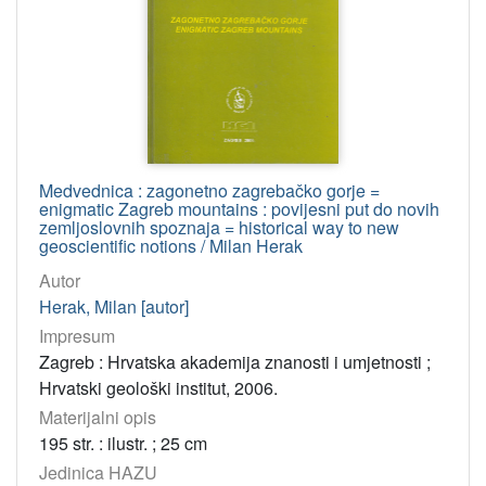
e-knjiga
9
poseban otisak
6
svezak časopisa
5
note
4
letak
4
sitni tisak
3
Medvednica : zagonetno zagrebačko gorje =
enigmatic Zagreb mountains : povijesni put do novih
zemljoslovnih spoznaja = historical way to new
geoscientific notions / Milan Herak
[
Autor
1
1
Herak, Milan [autor]
]
Impresum
Osobe
Zagreb : Hrvatska akademija znanosti i umjetnosti ;
Marković, Slavica
101
Hrvatski geološki institut, 2006.
Materijalni opis
Mohorovičić, Andre
92
195 str. : ilustr. ; 25 cm
Gotthardi-Škiljan, Renata
70
Jedinica HAZU
Kralj, Ariana
54