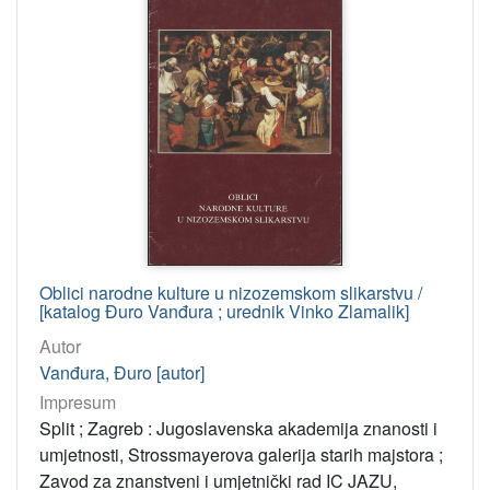
Oblici narodne kulture u nizozemskom slikarstvu /
[katalog Đuro Vanđura ; urednik Vinko Zlamalik]
Autor
Vanđura, Đuro [autor]
Impresum
Split ; Zagreb : Jugoslavenska akademija znanosti i
umjetnosti, Strossmayerova galerija starih majstora ;
Zavod za znanstveni i umjetnički rad IC JAZU,