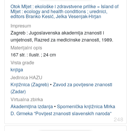
Otok Mljet : ekološke i zdravstvene prilike = Island of
InC
601
Mljet : ecology and health conditions ; urednici,
PDM
65
editors Branko Kesić, Jelka Vesenjak-Hirjan
Impresum
Zagreb : Jugoslavenska akademija znanosti i
[
umjetnosti, Razred za medicinske znanosti, 1989.
2
Materijalni opis
]
167 str. : ilustr. ; 24 cm
Vrsta građe
knjiga
Jedinica HAZU
Knjižnica (Zagreb)
•
Zavod za povijesne znanosti
(Zadar)
Virtualna zbirka
Akademijina izdanja
•
Spomenička knjižnica Mirka
D. Grmeka ”Povijest znanosti slavenskih naroda”
248