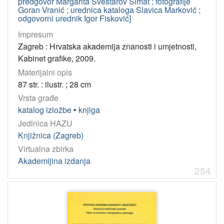
predgovor Margarita Sveštarov Šimat ; fotografije
Goran Vranić ; urednica kataloga Slavica Marković ;
odgovorni urednik Igor Fisković]
Impresum
Zagreb : Hrvatska akademija znanosti i umjetnosti,
Kabinet grafike, 2009.
Materijalni opis
87 str. : ilustr. ; 28 cm
Vrsta građe
katalog izložbe
•
knjiga
Jedinica HAZU
Knjižnica (Zagreb)
Virtualna zbirka
Akademijina izdanja
254