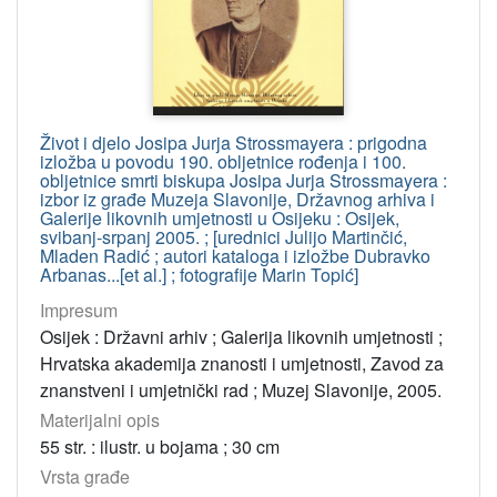
[
1
2
]
Godina
Život i djelo Josipa Jurja Strossmayera : prigodna
9999
70
izložba u povodu 190. obljetnice rođenja i 100.
obljetnice smrti biskupa Josipa Jurja Strossmayera :
2011
55
izbor iz građe Muzeja Slavonije, Državnog arhiva i
Galerije likovnih umjetnosti u Osijeku : Osijek,
1991
48
svibanj-srpanj 2005. ; [urednici Julijo Martinčić,
2014
46
Mladen Radić ; autori kataloga i izložbe Dubravko
Arbanas...[et al.] ; fotografije Marin Topić]
2013
44
Impresum
2009
44
Osijek : Državni arhiv ; Galerija likovnih umjetnosti ;
1973
43
Hrvatska akademija znanosti i umjetnosti, Zavod za
2016
42
znanstveni i umjetnički rad ; Muzej Slavonije, 2005.
2025
41
Materijalni opis
55 str. : ilustr. u bojama ; 30 cm
2001
40
Vrsta građe
1971
38