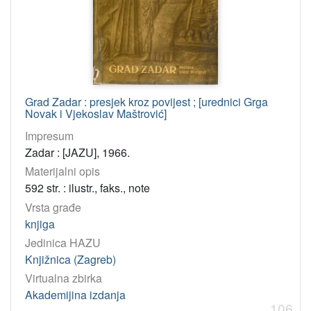
Grad Zadar : presjek kroz povijest ; [urednici Grga
Novak i Vjekoslav Maštrović]
Impresum
Zadar : [JAZU], 1966.
Materijalni opis
592 str. : ilustr., faks., note
Vrsta građe
knjiga
Jedinica HAZU
Knjižnica (Zagreb)
Virtualna zbirka
Akademijina izdanja
106