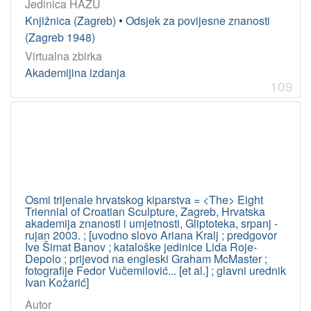
Jedinica HAZU
Knjižnica (Zagreb)
•
Odsjek za povijesne znanosti
(Zagreb 1948)
Virtualna zbirka
Akademijina izdanja
109
Osmi trijenale hrvatskog kiparstva = <The> Eight
Triennial of Croatian Sculpture, Zagreb, Hrvatska
akademija znanosti i umjetnosti, Gliptoteka, srpanj -
rujan 2003. ; [uvodno slovo Ariana Kralj ; predgovor
Ive Šimat Banov ; kataloške jedinice Lida Roje-
Depolo ; prijevod na engleski Graham McMaster ;
fotografije Fedor Vučemilović... [et al.] ; glavni urednik
Ivan Kožarić]
Autor