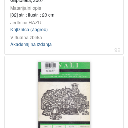
Gliptoteka, 2007.
Materijalni opis
[32] str. : ilustr. ; 23 cm
Jedinica HAZU
Knjižnica (Zagreb)
Virtualna zbirka
Akademijina izdanja
92