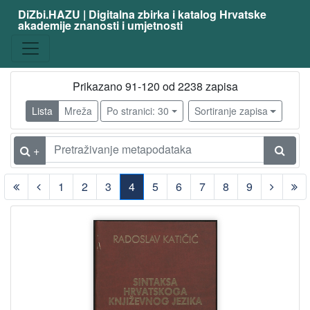
DiZbi.HAZU | Digitalna zbirka i katalog Hrvatske
akademije znanosti i umjetnosti
Prikazano 91-120 od 2238 zapisa
Lista
Mreža
Po stranici: 30
Sortiranje zapisa
+
1
2
3
4
5
6
7
8
9
(current)