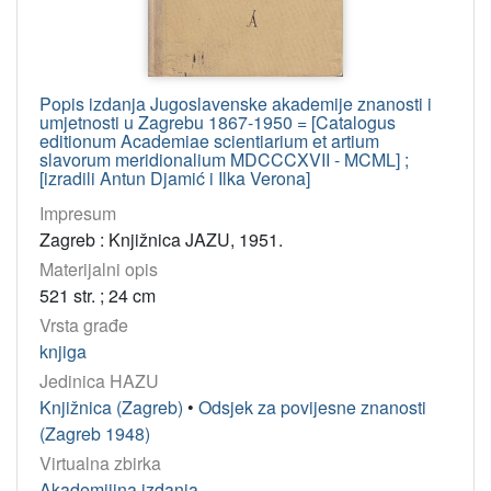
Popis izdanja Jugoslavenske akademije znanosti i
umjetnosti u Zagrebu 1867-1950 = [Catalogus
editionum Academiae scientiarium et artium
slavorum meridionalium MDCCCXVII - MCML] ;
[izradili Antun Djamić i Ilka Verona]
Impresum
Zagreb : Knjižnica JAZU, 1951.
Materijalni opis
521 str. ; 24 cm
Vrsta građe
knjiga
Jedinica HAZU
Knjižnica (Zagreb)
•
Odsjek za povijesne znanosti
(Zagreb 1948)
Virtualna zbirka
Akademijina izdanja