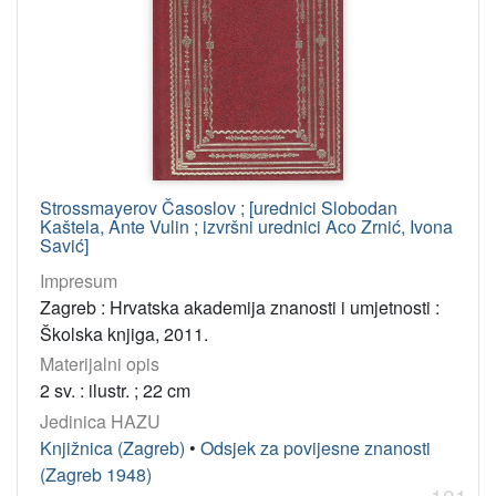
Strossmayerov Časoslov ; [urednici Slobodan
Kaštela, Ante Vulin ; izvršni urednici Aco Zrnić, Ivona
Savić]
Impresum
Zagreb : Hrvatska akademija znanosti i umjetnosti :
Školska knjiga, 2011.
Materijalni opis
2 sv. : ilustr. ; 22 cm
Jedinica HAZU
Knjižnica (Zagreb)
•
Odsjek za povijesne znanosti
(Zagreb 1948)
101