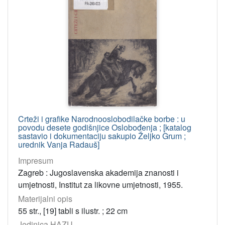
Crteži i grafike Narodnooslobodilačke borbe : u
povodu desete godišnjice Oslobođenja ; [katalog
sastavio i dokumentaciju sakupio Željko Grum ;
urednik Vanja Radauš]
Impresum
Zagreb : Jugoslavenska akademija znanosti i
umjetnosti, Institut za likovne umjetnosti, 1955.
Materijalni opis
55 str., [19] tabli s ilustr. ; 22 cm
Jedinica HAZU