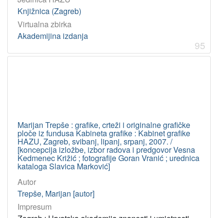
Knjižnica (Zagreb)
Virtualna zbirka
Akademijina izdanja
95
Marijan Trepše : grafike, crteži i originalne grafičke
ploče iz fundusa Kabineta grafike : Kabinet grafike
HAZU, Zagreb, svibanj, lipanj, srpanj, 2007. /
[koncepcija izložbe, izbor radova i predgovor Vesna
Kedmenec Križić ; fotografije Goran Vranić ; urednica
kataloga Slavica Marković]
Autor
Trepše, Marijan [autor]
Impresum