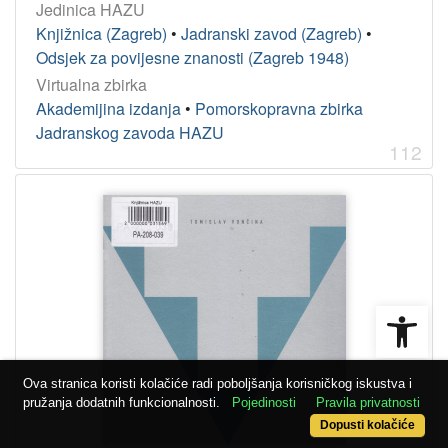
Jedinica HAZU
Knjižnica (Zagreb)
•
Jadranski zavod (Zagreb)
•
Odsjek za povijesne znanosti (Zagreb 1948)
Virtualna zbirka
Akademijina izdanja
•
Pomorskopravna zbirka
Jadranskog zavoda HAZU
112
Open
Ova stranica koristi kolačiće radi poboljšanja korisničkog iskustva i
pružanja dodatnih funkcionalnosti.
Pojedinosti
Pravila privatnosti
Dopusti kolačiće