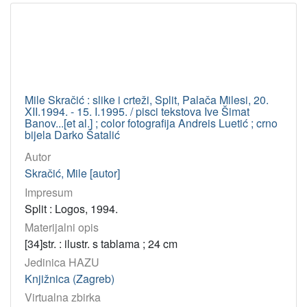
Mile Skračić : slike i crteži, Split, Palača Milesi, 20.
XII.1994. - 15. I.1995. / pisci tekstova Ive Šimat
Banov...[et al.] ; color fotografija Andreis Luetić ; crno
bijela Darko Šatalić
Autor
Skračić, Mile [autor]
Impresum
Split : Logos, 1994.
Materijalni opis
[34]str. : ilustr. s tablama ; 24 cm
Jedinica HAZU
Knjižnica (Zagreb)
Virtualna zbirka