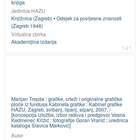
knjiga
Jedinica HAZU
Knjižnica (Zagreb)
•
Odsjek za povijesne znanosti
(Zagreb 1948)
Virtualna zbirka
Akademijina izdanja
141
Marijan Trepše : grafike, crteži i originalne grafičke
ploče iz fundusa Kabineta grafike : Kabinet grafike
HAZU, Zagreb, svibanj, lipanj, srpanj, 2007. /
[koncepcija izložbe, izbor radova i predgovor Vesna
Kedmenec Križić ; fotografije Goran Vranić ; urednica
kataloga Slavica Marković]
Autor