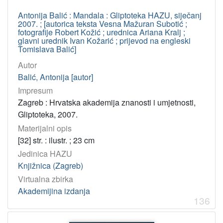
Antonija Balić : Mandala : Gliptoteka HAZU, siječanj
2007. ; [autorica teksta Vesna Mažuran Subotić ;
fotografije Robert Kožić ; urednica Ariana Kralj ;
glavni urednik Ivan Kožarić ; prijevod na engleski
Tomislava Balić]
Autor
Balić, Antonija [autor]
Impresum
Zagreb : Hrvatska akademija znanosti i umjetnosti,
Gliptoteka, 2007.
Materijalni opis
[32] str. : ilustr. ; 23 cm
Jedinica HAZU
Knjižnica (Zagreb)
Virtualna zbirka
Akademijina izdanja
136