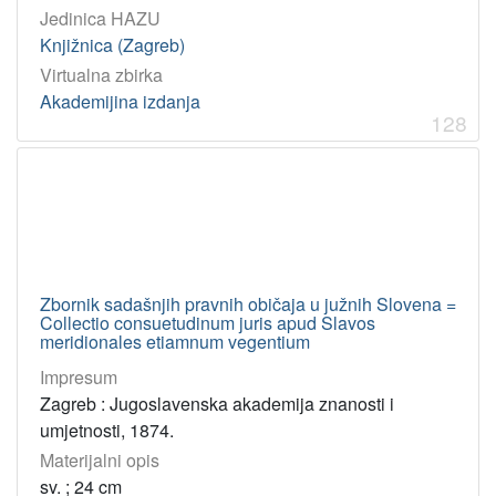
Jedinica HAZU
Knjižnica (Zagreb)
Virtualna zbirka
Akademijina izdanja
128
Zbornik sadašnjih pravnih običaja u južnih Slovena =
Collectio consuetudinum juris apud Slavos
meridionales etiamnum vegentium
Impresum
Zagreb : Jugoslavenska akademija znanosti i
umjetnosti, 1874.
Materijalni opis
sv. ; 24 cm