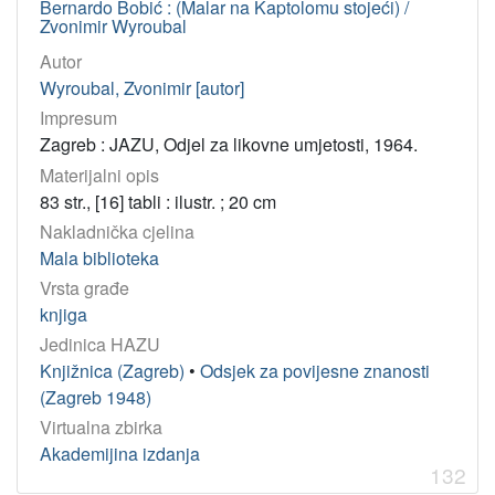
Bernardo Bobić : (Malar na Kaptolomu stojeći) /
Zvonimir Wyroubal
Autor
Wyroubal, Zvonimir [autor]
Impresum
Zagreb : JAZU, Odjel za likovne umjetosti, 1964.
Materijalni opis
83 str., [16] tabli : ilustr. ; 20 cm
Nakladnička cjelina
Mala biblioteka
Vrsta građe
knjiga
Jedinica HAZU
Knjižnica (Zagreb)
•
Odsjek za povijesne znanosti
(Zagreb 1948)
Virtualna zbirka
Akademijina izdanja
132