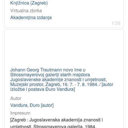
Knjižnica (Zagreb)
Virtualna zbirka
Akademijina izdanja
138
Johann Georg Trautmann novo ime u
Strossmayerovoj galeriji starih majstora
Jugoslavenske akademije znanosti i umjetnosti,
Muzejski prostor, Zagreb, 16. 7. - 7. 8. 1984. / [autor
izložbe i postava Đuro Vanđura]
Autor
Vanđura, Đuro [autor]
Impresum
[Zagreb : Jugoslavenska akademija znanosti i
umjetnosti, Strossmayerova galerija, 1984.