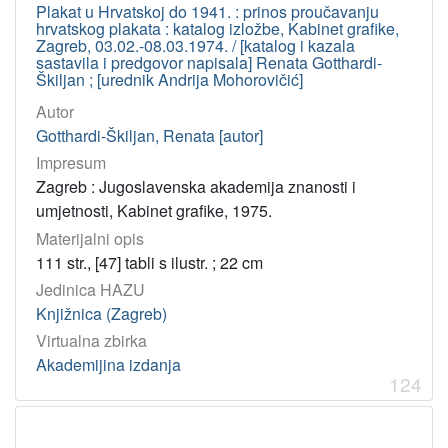
Plakat u Hrvatskoj do 1941. : prinos proučavanju
hrvatskog plakata : katalog izložbe, Kabinet grafike,
Zagreb, 03.02.-08.03.1974. / [katalog i kazala
sastavila i predgovor napisala] Renata Gotthardi-
Škiljan ; [urednik Andrija Mohorovičić]
Autor
Gotthardi-Škiljan, Renata [autor]
Impresum
Zagreb : Jugoslavenska akademija znanosti i
umjetnosti, Kabinet grafike, 1975.
Materijalni opis
111 str., [47] tabli s ilustr. ; 22 cm
Jedinica HAZU
Knjižnica (Zagreb)
Virtualna zbirka
Akademijina izdanja
124