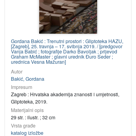
Gordana Bakić : Trenutni prostori : Gliptoteka HAZU,
[Zagreb], 25. travnja – 17. svibnja 2019. / [predgovor
Vanja Babić ; fotografije Darko Bavoljak ; prijevod
Graham McMaster ; glavni urednik Đuro Seder ;
urednica Vesna Mažuran]
Autor
Bakić, Gordana
Impresum
Zagreb : Hrvatska akademija znanosti i umjetnosti,
Gliptoteka, 2019.
Materijalni opis
29 str. : ilustr. ; 32 cm
Vrsta građe
katalog izložbe