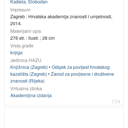
Kaštela, Slobodan
Impresum
Zagreb : Hrvatska akademija znanosti i umjetnosti,
2014.
Materijalni opis
276 str. : ilustr. ; 28 cm
Vrsta građe
knjiga
Jedinica HAZU
Knjižnica (Zagreb)
•
Odsjek za povijest hrvatskog
kazališta (Zagreb)
•
Zavod za povijesne i društvene
znanosti (Rijeka)
Virtualna zbirka
Akademijina izdanja
134