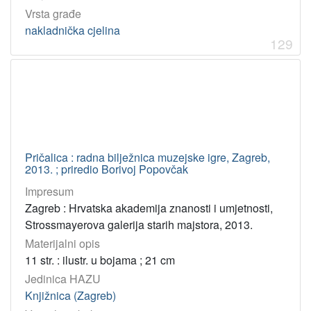
Vrsta građe
nakladnička cjelina
129
Pričalica : radna bilježnica muzejske igre, Zagreb,
2013. ; priredio Borivoj Popovčak
Impresum
Zagreb : Hrvatska akademija znanosti i umjetnosti,
Strossmayerova galerija starih majstora, 2013.
Materijalni opis
11 str. : ilustr. u bojama ; 21 cm
Jedinica HAZU
Knjižnica (Zagreb)