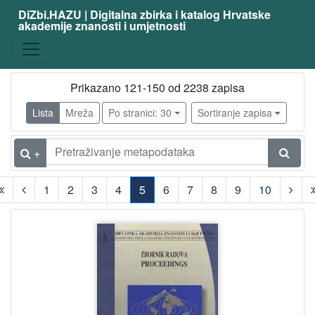
DiZbi.HAZU | Digitalna zbirka i katalog Hrvatske
akademije znanosti i umjetnosti
Prikazano 121-150 od 2238 zapisa
Lista
Mreža
Po stranici: 30
Sortiranje zapisa
+
1
2
3
4
5
6
7
8
9
10
(current)