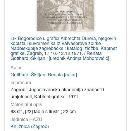
Lik Bogorodice u grafici Albrechta Dürera, njegovih
kopista i suvremenika iz Valvasorove zbirke
Nadbiskupije zagrebačke : katalog izložbe, Kabinet
grafike, Zagreb, 17.10.-12.12.1971. / Renata
Gotthardi-Škiljan ; [urednik Andrija Mohorovičić]
Autor
Gotthardi-Škiljan, Renata [autor]
Impresum
Zagreb : Jugoslavenska akademija znanosti i
umjetnosti, Kabinet grafike, 1971.
Materijalni opis
68 str., [23] table s ilustr. ; 22 cm
Jedinica HAZU
Knjižnica (Zagreb)