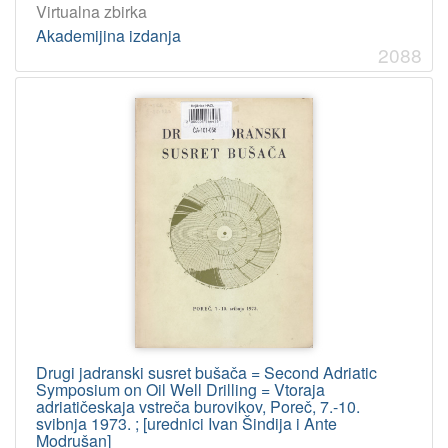
Virtualna zbirka
Akademijina izdanja
2088
Drugi jadranski susret bušača = Second Adriatic
Symposium on Oil Well Drilling = Vtoraja
adriatičeskaja vstreča burovikov, Poreč, 7.-10.
svibnja 1973. ; [urednici Ivan Šindija i Ante
Modrušan]