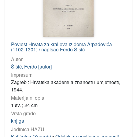
Poviest Hrvata za kraljeva iz doma Arpadovića
(1102-1301) / napisao Ferdo Šišić
Autor
Šišić, Ferdo [autor]
Impresum
Zagreb : Hrvatska akademija znanosti i umjetnosti,
1944.
Materijalni opis
1 sv. ; 24 cm
Vrsta građe
knjiga
Jedinica HAZU
Knjižnica (Zagreb)
•
Odsjek za povijesne znanosti