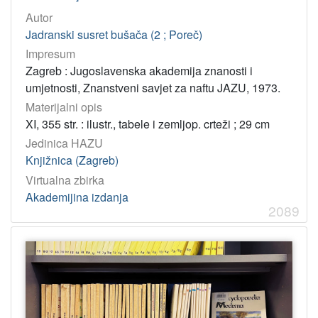
Autor
Jadranski susret bušača (2 ; Poreč)
Impresum
Zagreb : Jugoslavenska akademija znanosti i
umjetnosti, Znanstveni savjet za naftu JAZU, 1973.
Materijalni opis
XI, 355 str. : ilustr., tabele i zemljop. crteži ; 29 cm
Jedinica HAZU
Knjižnica (Zagreb)
Virtualna zbirka
Akademijina izdanja
2089