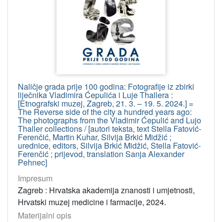
Naličje grada prije 100 godina: Fotografije iz zbirki
liječnika Vladimira Ćepulića i Luje Thallera :
[Etnografski muzej, Zagreb, 21. 3. – 19. 5. 2024.] =
The Reverse side of the city a hundred years ago:
The photographs from the Vladimir Ćepulić and Lujo
Thaller collections / [autori teksta, text Stella Fatović-
Ferenčić, Martin Kuhar, Silvija Brkić Midžić ;
urednice, editors, Silvija Brkić Midžić, Stella Fatović-
Ferenčić ; prijevod, translation Sanja Alexander
Pehnec]
Impresum
Zagreb : Hrvatska akademija znanosti i umjetnosti,
Hrvatski muzej medicine i farmacije, 2024.
Materijalni opis