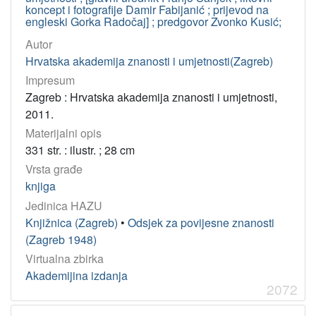
koncept i fotografije Damir Fabijanić ; prijevod na
engleski Gorka Radočaj] ; predgovor Zvonko Kusić;
Autor
Hrvatska akademija znanosti i umjetnosti(Zagreb)
Impresum
Zagreb : Hrvatska akademija znanosti i umjetnosti,
2011.
Materijalni opis
331 str. : ilustr. ; 28 cm
Vrsta građe
knjiga
Jedinica HAZU
Knjižnica (Zagreb)
•
Odsjek za povijesne znanosti
(Zagreb 1948)
Virtualna zbirka
Akademijina izdanja
2072