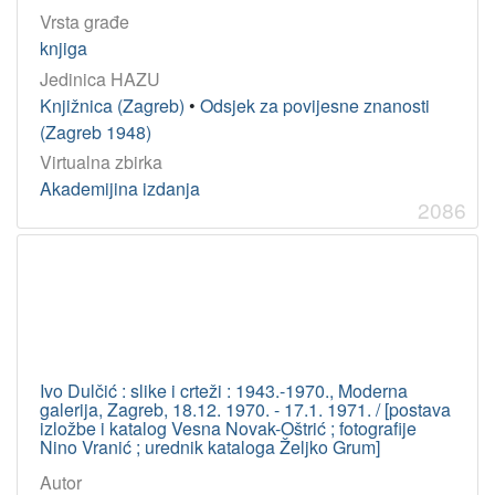
Vrsta građe
knjiga
Jedinica HAZU
Knjižnica (Zagreb)
•
Odsjek za povijesne znanosti
(Zagreb 1948)
Virtualna zbirka
Akademijina izdanja
2086
Ivo Dulčić : slike i crteži : 1943.-1970., Moderna
galerija, Zagreb, 18.12. 1970. - 17.1. 1971. / [postava
izložbe i katalog Vesna Novak-Oštrić ; fotografije
Nino Vranić ; urednik kataloga Željko Grum]
Autor