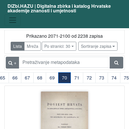
DiZbi.HAZU | Digitalna zbirka i katalog Hrvatske
akademije znanosti i umjetnosti
Prikazano 2071-2100 od 2238 zapisa
Lista
Mreža
Po stranici: 30
Sortiranje zapisa
+
65
66
67
68
69
70
71
72
73
74
75
(current)