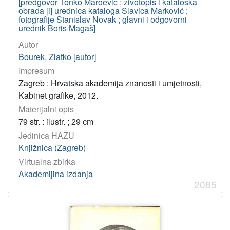
[predgovor Tonko Maroević ; životopis i kataloška
obrada [i] urednica kataloga Slavica Marković ;
fotografije Stanislav Novak ; glavni i odgovorni
urednik Boris Magaš]
Autor
Bourek, Zlatko [autor]
Impresum
Zagreb : Hrvatska akademija znanosti i umjetnosti,
Kabinet grafike, 2012.
Materijalni opis
79 str. : ilustr. ; 29 cm
Jedinica HAZU
Knjižnica (Zagreb)
Virtualna zbirka
Akademijina izdanja
2085