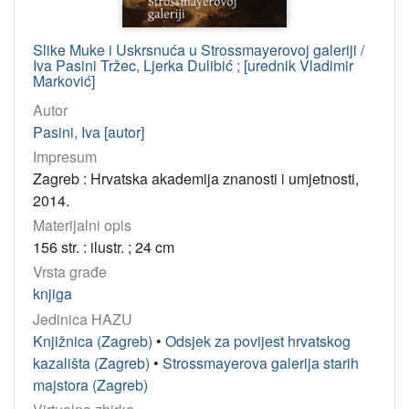
Slike Muke i Uskrsnuća u Strossmayerovoj galeriji /
Iva Pasini Tržec, Ljerka Dulibić ; [urednik Vladimir
Marković]
Autor
Pasini, Iva [autor]
Impresum
Zagreb : Hrvatska akademija znanosti i umjetnosti,
2014.
Materijalni opis
156 str. : ilustr. ; 24 cm
Vrsta građe
knjiga
Jedinica HAZU
Knjižnica (Zagreb)
•
Odsjek za povijest hrvatskog
kazališta (Zagreb)
•
Strossmayerova galerija starih
majstora (Zagreb)