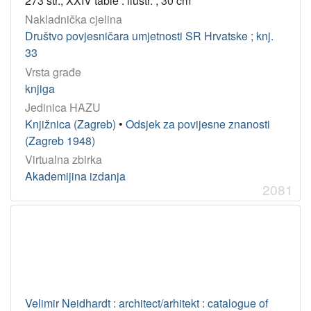
273 str., XXIV table : ilustr. ; 30 cm
Nakladnička cjelina
Društvo povjesničara umjetnosti SR Hrvatske ; knj.
33
Vrsta građe
knjiga
Jedinica HAZU
Knjižnica (Zagreb)
•
Odsjek za povijesne znanosti
(Zagreb 1948)
Virtualna zbirka
Akademijina izdanja
2081
Velimir Neidhardt : architect/arhitekt : catalogue of