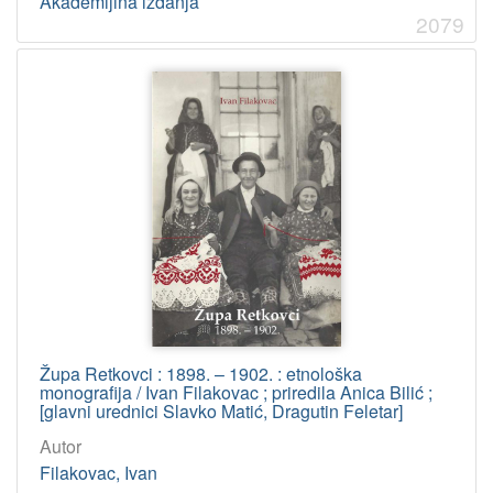
Akademijina izdanja
2079
Župa Retkovci : 1898. – 1902. : etnološka
monografija / Ivan Filakovac ; priredila Anica Bilić ;
[glavni urednici Slavko Matić, Dragutin Feletar]
Autor
Filakovac, Ivan