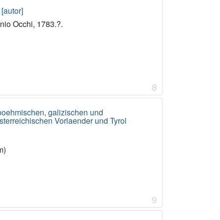
[autor]
nio Occhi, 1783.?.
8
 boehmischen, galizischen und
sterreichischen Vorlaender und Tyrol
m)
9