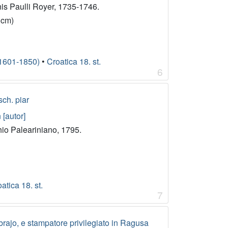
nis Paulli Royer, 1735-1746.
 cm)
(1601-1850)
•
Croatica 18. st.
6
sch. piar
 [autor]
io Paleariniano, 1795.
atica 18. st.
7
librajo, e stampatore privilegiato in Ragusa