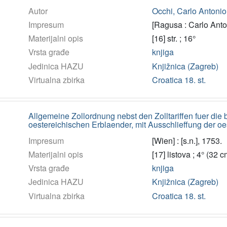
Autor
Occhi, Carlo Antonio 
Impresum
[Ragusa : Carlo Anto
Materijalni opis
[16] str. ; 16°
Vrsta građe
knjiga
Jedinica HAZU
Knjižnica (Zagreb)
Virtualna zbirka
Croatica 18. st.
Allgemeine Zollordnung nebst den Zolltariffen fuer die
oestereichischen Erblaender, mit Ausschlieffung der oe
Impresum
[Wien] : [s.n.], 1753.
Materijalni opis
[17] listova ; 4° (32 c
Vrsta građe
knjiga
Jedinica HAZU
Knjižnica (Zagreb)
Virtualna zbirka
Croatica 18. st.