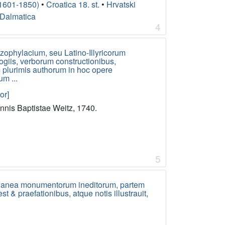
(1601-1850)
•
Croatica 18. st.
•
Hrvatski
Dalmatica
4
zophylacium, seu Latino-Illyricorum
giis, verborum constructionibus,
 plurimis authorum in hoc opere
um ...
or]
annis Baptistae Weitz, 1740.
5
celanea monumentorum ineditorum, partem
t & praefationibus, atque notis illustrauit,