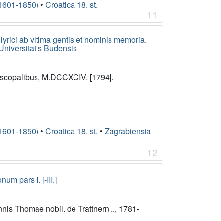
(1601-1850)
•
Croatica 18. st.
11
lyrici ab vltima gentis et nominis memoria.
 Universitatis Budensis
piscopalibus, M.DCCXCIV. [1794].
(1601-1850)
•
Croatica 18. st.
•
Zagrabiensia
12
m pars I. [-III.]
nnis Thomae nobil. de Trattnern .., 1781-