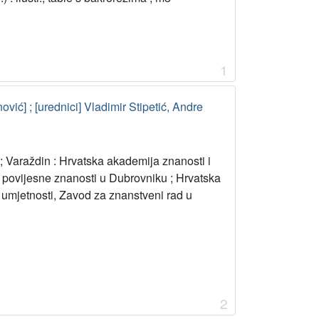
1
ović] ; [urednici] Vladimir Stipetić, Andre
; Varaždin : Hrvatska akademija znanosti i
 povijesne znanosti u Dubrovniku ; Hrvatska
 umjetnosti, Zavod za znanstveni rad u
2