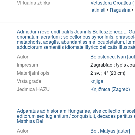
Virtualna zbirka
Vetustiora Croatica 
latinisti
•
Ragusina
•
Admodum reverendi patris Joannis Bellosztenecz ... Ga
onomatum aerarium : selectioribus synonimis, phraseolo
metaphoris, adagiis, abundantissime locupletatum, item
adductorum sententiis idiomate illyrico delicatis illustrat
Autor
Belostenec, Ivan [aut
Impresum
Zagrabiae : typis Jo
Materijalni opis
2 sv. ; 4° (23 cm)
Vrsta građe
knjiga
Jedinica HAZU
Knjižnica (Zagreb)
Adparatus ad historiam Hungariae, sive collectio mis
editorum sed fugientium / conquisiuit, decades partitus es
Matthias Bel
Autor
Bel, Matyas [autor]