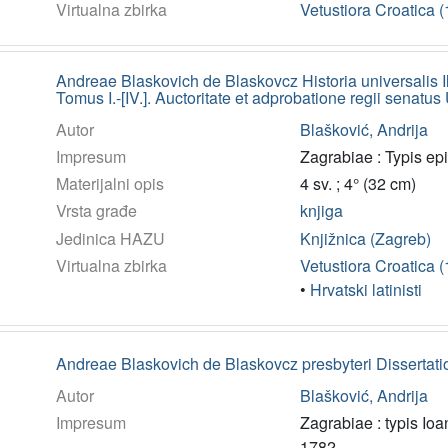
Virtualna zbirka
Vetustiora Croatica 
Andreae Blaskovich de Blaskovcz Historia universalis Il
Tomus I.-[IV.]. Auctoritate et adprobatione regii senatus
Autor
Blašković, Andrija
Impresum
Zagrabiae : Typis e
Materijalni opis
4 sv. ; 4° (32 cm)
Vrsta građe
knjiga
Jedinica HAZU
Knjižnica (Zagreb)
Virtualna zbirka
Vetustiora Croatica 
•
Hrvatski latinisti
Andreae Blaskovich de Blaskovcz presbyteri Dissertationu
Autor
Blašković, Andrija
Impresum
Zagrabiae : typis Ioa
1782.