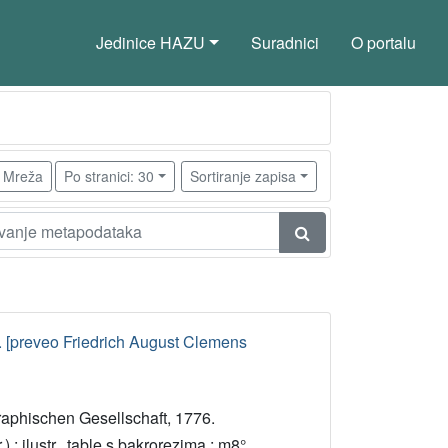
Jedinice HAZU
Suradnici
O portalu
Mreža
Po stranici: 30
Sortiranje zapisa
l. [preveo Friedrich August Clemens
raphischen Gesellschaft, 1776.
.) : ilustr., table s bakrorezima ; m8°