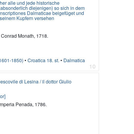
er alle und jede historische
(absonderlich diejenigen) so sich in dem
 Inscriptiones Dalmaticae beigefüget und
 seinem Kupfern versehen
r Conrad Monath, 1718.
(1601-1850)
•
Croatica 18. st.
•
Dalmatica
10
scovile di Lesina / il dottor Giulio
or]
tamperia Penada, 1786.