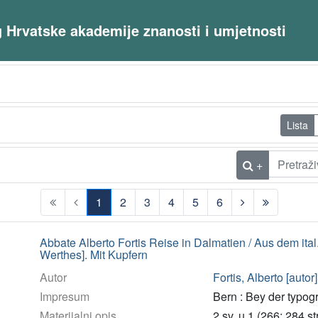
og Hrvatske akademije znanosti i umjetnosti
Lista
+
1
2
3
4
5
6
(current)
Abbate Alberto Fortis Reise in Dalmatien / Aus dem ita
Werthes]. Mit Kupfern
Autor
Fortis, Alberto [autor]
Impresum
Bern : Bey der typog
Materijalni opis
2 sv. u 1 (266; 284 str