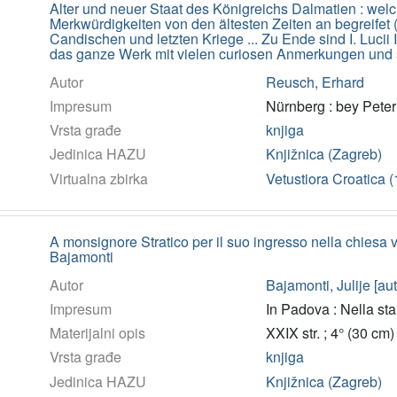
Alter und neuer Staat des Königreichs Dalmatien : welch
Merkwürdigkeiten von den ältesten Zeiten an begreifet 
Candischen und letzten Kriege ... Zu Ende sind I. Lucii
das ganze Werk mit vielen curiosen Anmerkungen und
Autor
Reusch, Erhard
Impresum
Nürnberg : bey Pete
Vrsta građe
knjiga
Jedinica HAZU
Knjižnica (Zagreb)
Virtualna zbirka
Vetustiora Croatica 
A monsignore Stratico per il suo ingresso nella chiesa ve
Bajamonti
Autor
Bajamonti, Julije [aut
Impresum
In Padova : Nella s
Materijalni opis
XXIX str. ; 4° (30 cm)
Vrsta građe
knjiga
Jedinica HAZU
Knjižnica (Zagreb)