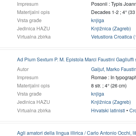
Impresum
Posonii : Typis Joan
Materijalni opis
Decades 1-2 ; 4° (33
Vrsta građe
knjiga
Jedinica HAZU
Knjižnica (Zagreb)
Virtualna zbirka
Vetustiora Croatica 
Ad Pium Sextum P. M. Epistola Marci Faustini Gagliuffi 
Autor
Galjuf, Marko Faustin
Impresum
Romae : In typograph
Materijalni opis
8 str. ; 4° (26 cm)
Vrsta građe
knjiga
Jedinica HAZU
Knjižnica (Zagreb)
Virtualna zbirka
Hrvatski latinisti
•
Cro
Agli amatori della lingua illirica / Carlo Antonio Occhi, 