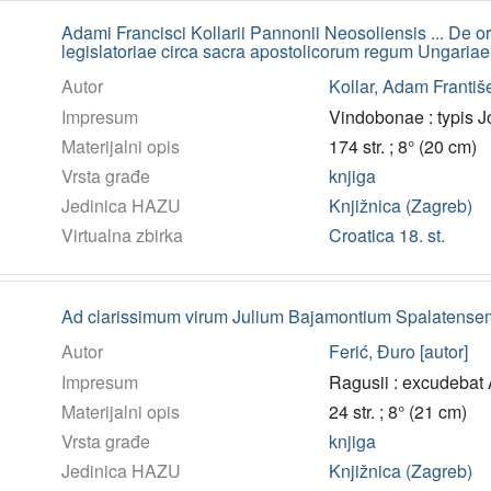
Adami Francisci Kollarii Pannonii Neosoliensis ... De or
legislatoriae circa sacra apostolicorum regum Ungariae 
Autor
Kollar, Adam Františe
Impresum
Vindobonae : typis J
Materijalni opis
174 str. ; 8° (20 cm)
Vrsta građe
knjiga
Jedinica HAZU
Knjižnica (Zagreb)
Virtualna zbirka
Croatica 18. st.
Ad clarissimum virum Julium Bajamontium Spalatensem 
Autor
Ferić, Đuro [autor]
Impresum
Ragusii : excudebat
Materijalni opis
24 str. ; 8° (21 cm)
Vrsta građe
knjiga
Jedinica HAZU
Knjižnica (Zagreb)