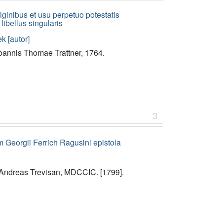
iginibus et usu perpetuo potestatis
libellus singularis
k [autor]
oannis Thomae Trattner, 1764.
3
Georgii Ferrich Ragusini epistola
 Andreas Trevisan, MDCCIC. [1799].