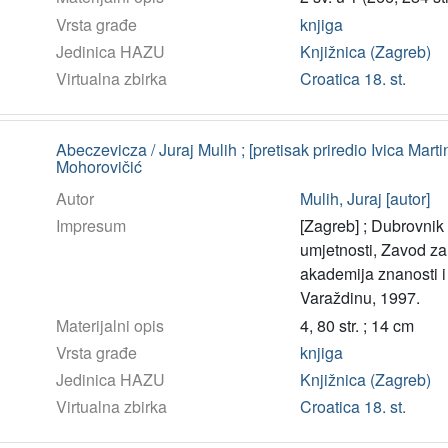
Vrsta građe
knjiga
Jedinica HAZU
Knjižnica (Zagreb)
Virtualna zbirka
Croatica 18. st.
Abeczevicza / Juraj Mulih ; [pretisak priredio Ivica Martin
Mohorovičić
Autor
Mulih, Juraj [autor]
Impresum
[Zagreb] ; Dubrovnik 
umjetnosti, Zavod za
akademija znanosti i
Varaždinu, 1997.
Materijalni opis
4, 80 str. ; 14 cm
Vrsta građe
knjiga
Jedinica HAZU
Knjižnica (Zagreb)
Virtualna zbirka
Croatica 18. st.