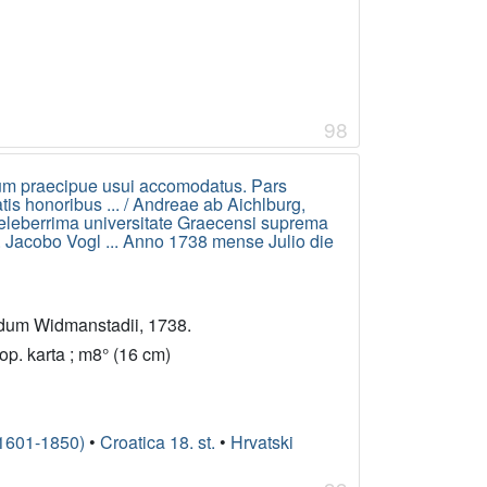
98
rum praecipue usui accomodatus. Pars
atis honoribus ... / Andreae ab Aichlburg,
celeberrima universitate Graecensi suprema
 p. Jacobo Vogl ... Anno 1738 mense Julio die
edum Widmanstadii, 1738.
ljop. karta ; m8° (16 cm)
(1601-1850)
•
Croatica 18. st.
•
Hrvatski