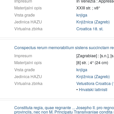
Impresum
In Venezia : Appress
Materijalni opis
XXIII str. ; v8°
Vrsta građe
knjiga
Jedinica HAZU
Knjižnica (Zagreb)
Virtualna zbirka
Croatica 18. st.
Conspectus rerum memorabilium sistens succinctam reg
Impresum
[Zagrabiae] : [s.n.], [s.
Materijalni opis
[8] str. ; 4° (24 cm)
Vrsta građe
knjiga
Jedinica HAZU
Knjižnica (Zagreb)
Virtualna zbirka
Vetustiora Croatica 
•
Hrvatski latinisti
Constituta regia, quae regnante ... Josepho II. pro re
provinciis, nec non M. Principatu Transilvaniae condita s