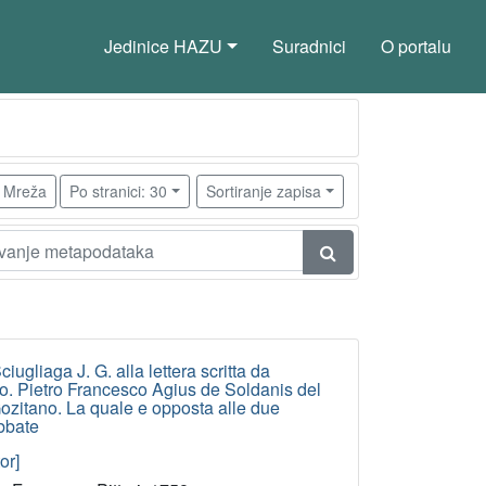
Jedinice HAZU
Suradnici
O portalu
Mreža
Po stranici: 30
Sortiranje zapisa
ugliaga J. G. alla lettera scritta da
o. Pietro Francesco Agius de Soldanis del
 Gozitano. La quale e opposta alle due
abbate
or]