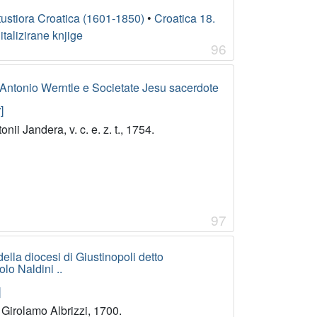
ustiora Croatica (1601-1850)
•
Croatica 18.
gitalizirane knjige
96
e Antonio Werntle e Societate Jesu sacerdote
]
nii Jandera, v. c. e. z. t., 1754.
97
della diocesi di Giustinopoli detto
lo Naldini ..
]
 Girolamo Albrizzi, 1700.