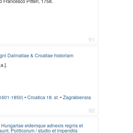
o Francesco Pitteri, 1758.
91
ni Dalmatiae & Croatiae historiam
a.].
(1601-1850)
•
Croatica 18. st.
•
Zagrabiensia
92
gno Hungariae eidemque adnexis regnis et
unt. Politicorum / studio et impendiis