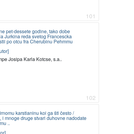
101
yene pet-dessete godine, tako dobe
la Jurkina reda svetog Francescka
vistii po otcu fra Cherubinu Pehmmu
tor]
pe Josipa Karla Kotcse, s.a..
102
irnomu karstianinu koi ga šti često /
inski, i mnoge druge stvari duhovne nadodate
mu ..
or]