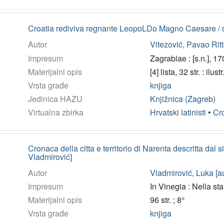
Croatia rediviva regnante LeopoLDo Magno Caesare / d
Autor
Vitezović, Pavao Ritt
Impresum
Zagrabiae : [s.n.], 17
Materijalni opis
[4] lista, 32 str. : ilus
Vrsta građe
knjiga
Jedinica HAZU
Knjižnica (Zagreb)
Virtualna zbirka
Hrvatski latinisti
•
Cro
Cronaca della citta e territorio di Narenta descritta dal
Vladmirović]
Autor
Vladmirović, Luka [au
Impresum
In Vinegia : Nella st
Materijalni opis
96 str. ; 8°
Vrsta građe
knjiga