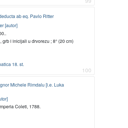
99
educta ab eq. Pavlo Ritter
er [autor]
00..
tr., grb i inicijali u drvorezu ; 8° (20 cm)
atica 18. st.
100
 signor Michele Rimdalu [i.e. Luka
tor]
amperia Coleti, 1788.