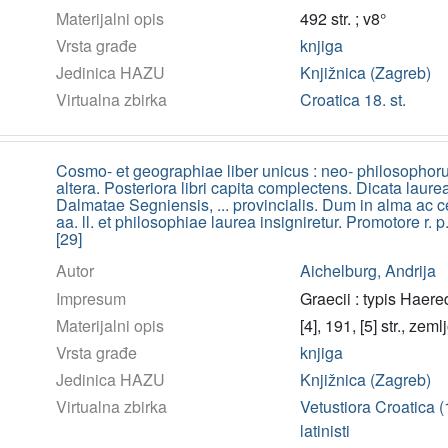
Materijalni opis
492 str. ; v8°
Vrsta građe
knjiga
Jedinica HAZU
Knjižnica (Zagreb)
Virtualna zbirka
Croatica 18. st.
Cosmo- et geographiae liber unicus : neo- philosopho
altera. Posteriora libri capita complectens. Dicata laure
Dalmatae Segniensis, ... provincialis. Dum in alma ac 
aa. ll. et philosophiae laurea insigniretur. Promotore r.
[29]
Autor
Aichelburg, Andrija
Impresum
Graecii : typis Haer
Materijalni opis
[4], 191, [5] str., zem
Vrsta građe
knjiga
Jedinica HAZU
Knjižnica (Zagreb)
Virtualna zbirka
Vetustiora Croatica 
latinisti