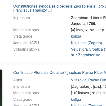
Constitutiones synodales dioecesis Zagrabiensis : pro 
Franciscus Thauszy ...]
Impresum
Zagrabiae : Litteris
Jandera, 1766.
Materijalni opis
[4] lista, 61 str. ; 8° 
Vrsta građe
knjiga
Jedinica HAZU
Knjižnica (Zagreb)
Virtualna zbirka
Vetustiora Croatica 
st.
•
Zagrabiensia
Continuatio Plorantis Croatiae / [napisao Pavao Ritter V
Autor
Vitezović, Pavao Ritt
Impresum
[Zagrabiae] : [s.n.], 1
Materijalni opis
[16] listova ; 8° (21 c
Vrsta građe
knjiga
Jedinica HAZU
Knjižnica (Zagreb)