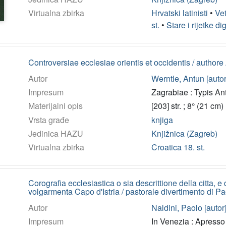
Virtualna zbirka
Hrvatski latinisti
•
Vet
st.
•
Stare i rijetke di
Controversiae ecclesiae orientis et occidentis / author
Autor
Werntle, Antun [autor
Impresum
Zagrabiae : Typis Anto
Materijalni opis
[203] str. ; 8° (21 cm)
Vrsta građe
knjiga
Jedinica HAZU
Knjižnica (Zagreb)
Virtualna zbirka
Croatica 18. st.
Corografia ecclesiastica o sia descrittione della citta, e 
volgarmenta Capo d'Istria / pastorale divertimento di Pao
Autor
Naldini, Paolo [autor
Impresum
In Venezia : Apresso