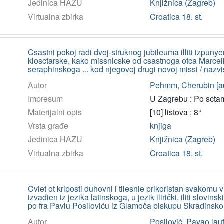
Jedinica HAZU
Knjižnica (Zagreb)
Virtualna zbirka
Croatica 18. st.
Csastni pokoj radi dvoj-struknog jubileuma illiti izpun
klosctarske, kako missnicske od csastnoga otca Marcel
seraphinskoga ... kod njegovoj drugi novoj missi / naz
Autor
Pehmm, Cherubin [au
Impresum
U Zagrebu : Po sctam
Materijalni opis
[10] listova ; 8°
Vrsta građe
knjiga
Jedinica HAZU
Knjižnica (Zagreb)
Virtualna zbirka
Croatica 18. st.
Cviet ot kriposti duhovni i tilesnie prikoristan svakomu v
izvadien iz jezika latinskoga, u jezik ilirički, iliti slov
po fra Pavlu Posiloviću iz Glamoča biskupu Skradinsko
Autor
Posilović, Pavao [aut