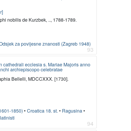
r]
phi nobilis de Kurzbek, .., 1788-1789.
Odsjek za povijesne znanosti (Zagreb 1948)
93
n cathedrali ecclesia s. Mariae Majoris anno
ranchi archiepiscopo celebratae
aphia Bellelli, MDCCXXX. [1730].
(1601-1850)
•
Croatica 18. st.
•
Ragusina
•
latinisti
94