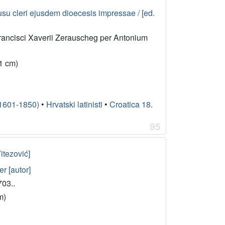
usu cleri ejusdem dioecesis impressae / [ed.
 Francisci Xaverii Zerauscheg per Antonium
(21 cm)
(1601-1850)
•
Hrvatski latinisti
•
Croatica 18.
95
itezović]
er [autor]
703..
m)