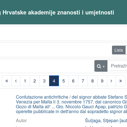
og Hrvatske akademije znanosti i umjetnosti
Lista
+
1
2
3
4
5
6
7
8
9
(current)
Confutazione antichritiche / del signor abbate Stefano Sci
Venezia per Malta li 3. novembre 1757. dal canonico Gi
Gozo di Malta all' ... Gio. Niccolo Gauci Apap, patrizio
operette pubblicate in dett'anno dal sopradetto signor 
Autor
Šuljaga, Stjepan [aut