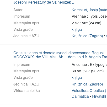
Josephi Keresztury de Szinerszek ..
Autor
Keresturi, Josip [auto
Impresum
Viennae : Typis Jose
Materijalni opis
2 sv. ; v8° (24 cm)
Vrsta građe
knjiga
Jedinica HAZU
Knjižnica (Zagreb)
•
Constitutiones et decreta synodi dioecesanae Ragusii i
MDCCXXIX. die VIII. Maii. Ab ... domino d.fr. Angelo F
Impresum
Anconae : Ex typogr
Materijalni opis
60 str. ; v8° (23 cm)
Vrsta građe
knjiga
Jedinica HAZU
Knjižnica (Zagreb)
Virtualna zbirka
Vetustiora Croatica 
Dalmatica
•
Hrvatski 