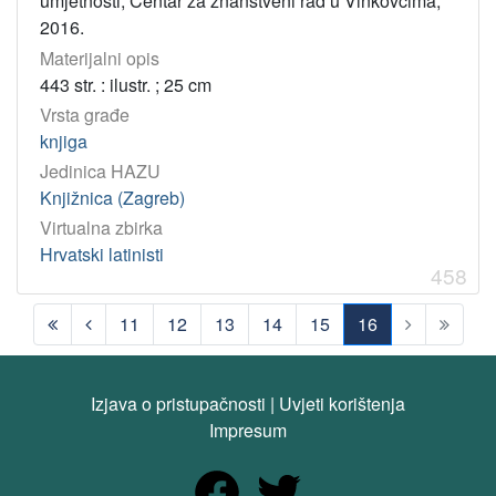
umjetnosti, Centar za znanstveni rad u Vinkovcima,
2016.
Materijalni opis
443 str. : ilustr. ; 25 cm
Vrsta građe
knjiga
Jedinica HAZU
Knjižnica (Zagreb)
Virtualna zbirka
Hrvatski latinisti
458
11
12
13
14
15
16
(current)
Izjava o pristupačnosti
|
Uvjeti korištenja
Impresum