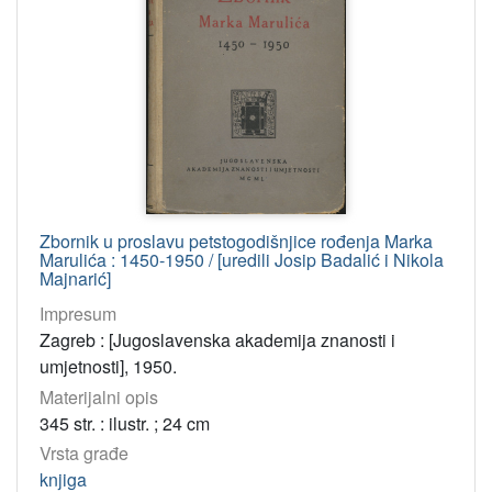
Zbornik u proslavu petstogodišnjice rođenja Marka
Marulića : 1450-1950 / [uredili Josip Badalić i Nikola
Majnarić]
Impresum
Zagreb : [Jugoslavenska akademija znanosti i
umjetnosti], 1950.
Materijalni opis
345 str. : ilustr. ; 24 cm
Vrsta građe
knjiga