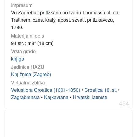
Impresum
Vu Zagrebu : pritizkano po Ivanu Thomassu pl. od
Trattnern, czes. kraly. apost. szvetl. pritizkavczu,
1780.
Materijalni opis
94 str. ; m8° (18 cm)
Vrsta građe
knjiga
Jedinica HAZU
Knjižnica (Zagreb)
Virtualna zbirka
Vetustiora Croatica (1601-1850)
•
Croatica 18. st.
•
Zagrabiensia
•
Kajkaviana
•
Hrvatski latinisti
454