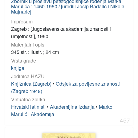
Zbornik u proslavu petstogodišnjice rođenja Marka
Marulića : 1450-1950 / [uredili Josip Badalić i Nikola
Majnarić]
Impresum
Zagreb : [Jugoslavenska akademija znanosti i
umjetnosti], 1950.
Materijalni opis
345 str. : ilustr. ; 24 cm
Vrsta građe
knjiga
Jedinica HAZU
Knjižnica (Zagreb)
•
Odsjek za povijesne znanosti
(Zagreb 1948)
Virtualna zbirka
Hrvatski latinisti
•
Akademijina izdanja
•
Marko
Marulić i Akademija
457