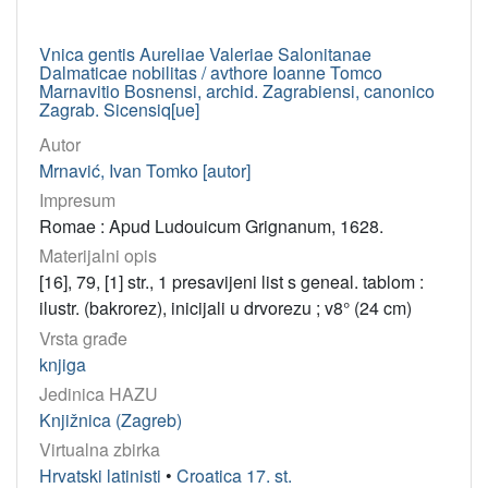
Vnica gentis Aureliae Valeriae Salonitanae
Dalmaticae nobilitas / avthore Ioanne Tomco
Marnavitio Bosnensi, archid. Zagrabiensi, canonico
Zagrab. Sicensiq[ue]
Autor
Mrnavić, Ivan Tomko [autor]
Impresum
Romae : Apud Ludouicum Grignanum, 1628.
Materijalni opis
[16], 79, [1] str., 1 presavijeni list s geneal. tablom :
ilustr. (bakrorez), inicijali u drvorezu ; v8° (24 cm)
Vrsta građe
knjiga
Jedinica HAZU
Knjižnica (Zagreb)
Virtualna zbirka
Hrvatski latinisti
•
Croatica 17. st.