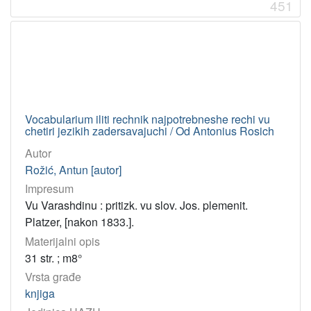
451
Vocabularium iliti rechnik najpotrebneshe rechi vu
chetiri jezikih zadersavajuchi / Od Antonius Rosich
Autor
Rožić, Antun [autor]
Impresum
Vu Varashdinu : pritizk. vu slov. Jos. plemenit.
Platzer, [nakon 1833.].
Materijalni opis
31 str. ; m8°
Vrsta građe
knjiga