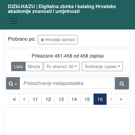
DiZbi.HAZU | Digitalna zbirka i katalog Hrvatske
akademije znanosti i umjetnosti
Probrano po:
Hrvatski latinisti
Prikazano 451-458 od 458 zapisa
Lista
Mreža
Po stranici: 30
Sortiranje zapisa
+
11
12
13
14
15
16
(current)