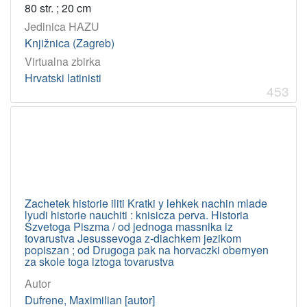
80 str. ; 20 cm
Jedinica HAZU
Knjižnica (Zagreb)
Virtualna zbirka
Hrvatski latinisti
453
Zachetek historie iliti Kratki y lehkek nachin mlade
lyudi historie nauchiti : knisicza perva. Historia
Szvetoga Piszma / od jednoga massnika iz
tovarustva Jesussevoga z-diachkem jezikom
popiszan ; od Drugoga pak na horvaczki obernyen
za skole toga iztoga tovarustva
Autor
Dufrene, Maximilian [autor]