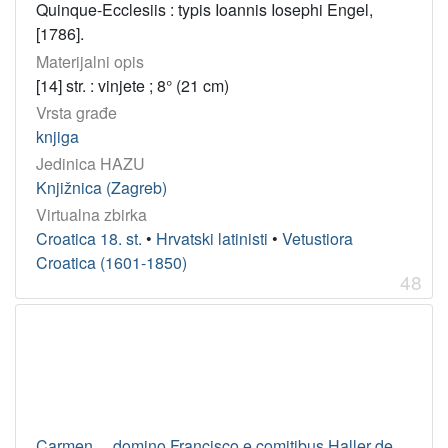
Quinque-Ecclesiis : typis Ioannis Iosephi Engel,
[1786].
Materijalni opis
[14] str. : vinjete ; 8° (21 cm)
Vrsta građe
knjiga
Jedinica HAZU
Knjižnica (Zagreb)
Virtualna zbirka
Croatica 18. st.
•
Hrvatski latinisti
•
Vetustiora
Croatica (1601-1850)
48
Carmen ... domino Francisco e comitibus Haller de