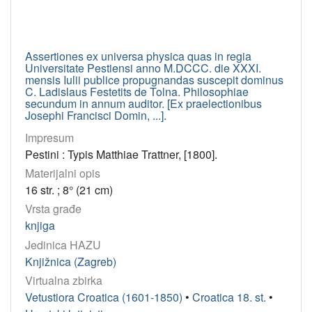
3
]
Osobe
Assertiones ex universa physica quas in regia
Martecchini, Antun
26
Universitate Pestiensi anno M.DCCC. die XXXI.
mensis Iulii publice propugnandas suscepit dominus
Župan, Franjo
24
C. Ladislaus Festetits de Tolna. Philosophiae
secundum in annum auditor. [Ex praelectionibus
Vlačić, Matija Ilirik
22
Josephi Francisci Domin, ...].
Krša, Antun
14
Impresum
Marulić, Marko
13
Pestini : Typis Matthiae Trattner, [1800].
Trattner, Johann Thomas von, st.
13
Materijalni opis
16 str. ; 8° (21 cm)
Appendini, Urban
11
Vrsta građe
Katančić, Matija Petar
11
knjiga
Kaznačić, Antun
11
Jedinica HAZU
Ferić, Đuro
8
Knjižnica (Zagreb)
Platzer, Josip, st.
8
Virtualna zbirka
Gaj, Ljudevit
8
Vetustiora Croatica (1601-1850)
•
Croatica 18. st.
•