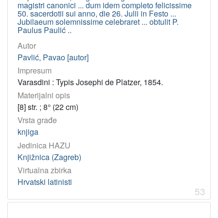
magistri canonici ... dum idem completo felicissime
50. sacerdotii sui anno, die 26. Julii in Festo ...
Jubilaeum solemnissime celebraret ... obtulit P.
Paulus Paulić ..
Autor
Pavlić, Pavao [autor]
Impresum
Varasdini : Typis Josephi de Platzer, 1854.
Materijalni opis
[8] str. ; 8° (22 cm)
Vrsta građe
knjiga
Jedinica HAZU
Knjižnica (Zagreb)
Virtualna zbirka
Hrvatski latinisti
53