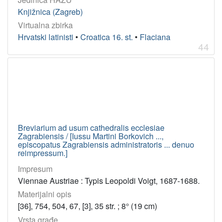
Knjižnica (Zagreb)
Virtualna zbirka
Hrvatski latinisti
•
Croatica 16. st.
•
Flaciana
44
Breviarium ad usum cathedralis ecclesiae
Zagrabiensis / [Iussu Martini Borkovich ...,
episcopatus Zagrabiensis administratoris ... denuo
reimpressum.]
Impresum
Viennae Austriae : Typis Leopoldi Voigt, 1687-1688.
Materijalni opis
[36], 754, 504, 67, [3], 35 str. ; 8° (19 cm)
Vrsta građe