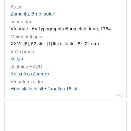
Autor
Zamanja, Brno [autor]
Impresum
Viennae : Ex Typographia Baumeisteriana, 1784.
Materijalni opis
XXVI, [6], 82 str. : [1] list s ilustr. ; 8° (21 cm)
Vrsta građe
knjiga
Jedinica HAZU
Knjižnica (Zagreb)
Virtualna zbirka
Hrvatski latinisti
•
Croatica 18. st.
42