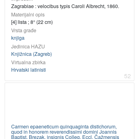
Zagrabiae : velocibus typis Caroli Albrecht, 1860.
Materijalni opis
[4] lista ; 8° (22 cm)
Vrsta građe
knjiga
Jedinica HAZU
Knjižnica (Zagreb)
Virtualna zbirka
Hrvatski latinisti
52
Carmen epaeneticum quinquaginta distichorum,
quod in honorem reverendissimi domini Joannis
Baptist. Brezak, insignis Colleg. Eccl. Čažmensis