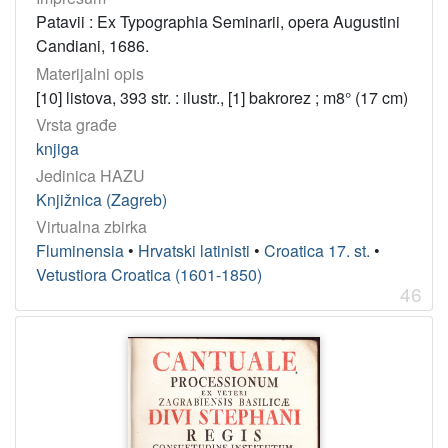
Patavii : Ex Typographia Seminarii, opera Augustini
Candiani, 1686.
Materijalni opis
[10] listova, 393 str. : ilustr., [1] bakrorez ; m8° (17 cm)
Vrsta građe
knjiga
Jedinica HAZU
Knjižnica (Zagreb)
Virtualna zbirka
Fluminensia
•
Hrvatski latinisti
•
Croatica 17. st.
•
Vetustiora Croatica (1601-1850)
46