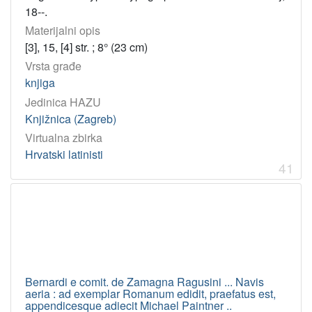
18--.
Materijalni opis
[3], 15, [4] str. ; 8° (23 cm)
Vrsta građe
knjiga
Jedinica HAZU
Knjižnica (Zagreb)
Virtualna zbirka
Hrvatski latinisti
41
Bernardi e comit. de Zamagna Ragusini ... Navis
aeria : ad exemplar Romanum edidit, praefatus est,
appendicesque adiecit Michael Paintner ..