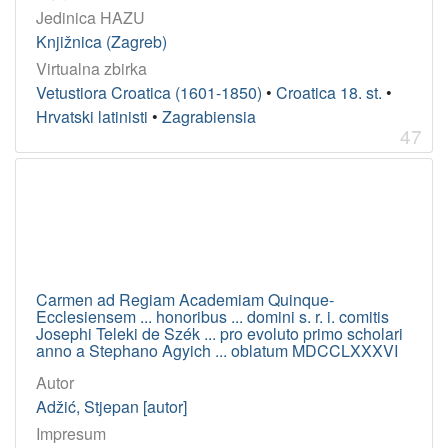
Jedinica HAZU
Knjižnica (Zagreb)
Virtualna zbirka
Vetustiora Croatica (1601-1850)
•
Croatica 18. st.
•
Hrvatski latinisti
•
Zagrabiensia
47
Carmen ad Regiam Academiam Quinque-
Ecclesiensem ... honoribus ... domini s. r. i. comitis
Josephi Teleki de Szék ... pro evoluto primo scholari
anno a Stephano Agyich ... oblatum MDCCLXXXVI
Autor
Adžić, Stjepan [autor]
Impresum