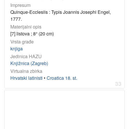
821.163.42-05 – Hrvatski književnici
10
Impresum
Quinque-Ecclesiis : Typis Joannis Josephi Engel,
27-282 – Liturgijske knjige
9
1777.
821.163.42(091) – Hrvatska književnost: povijest
9
Materijalni opis
821.134.2-1.09 – Španjolsko pjesništvo: studije i kritike
9
[7] listova ; 8° (20 cm)
Vrsta građe
knjiga
[
2
Jedinica HAZU
3
Knjižnica (Zagreb)
3
Virtualna zbirka
]
Hrvatski latinisti
•
Croatica 18. st.
korporativna
33
tijela
Typographia Regiae Universitatis Hungaricae
21
Widmanstaetter, Ferdinand, Erben(Graz)
10
Collegium Societatis Iesu (Trnava)
6
Biskupska tiskara(Zagreb)
4