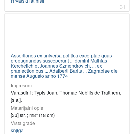
Hrvatski latinisti
Zamanja, Brno
8
31
Bošković, Ruđer Josip
8
Appendini, Franjo Marija
8
Novosel, Franciska
7
Kukuljević Sakcinski, Ivan
7
Vitezović, Pavao Ritter
7
Assertiones ex universa politica excerptae quas
Novosel, Antun
7
propugnandas susceperunt ... domini Mathias
Radelja, Rafo
7
Kerchelich et Joannes Szmendrovich, ... ex
praelectionibus ... Adalberti Barits ... Zagrabiae die
mense Augusto anno 1774
Impresum
[
6
Varasdini : Typis Joan. Thomae Nobilis de Trattnern,
1
[s.a.].
3
Materijalni opis
]
[33] str. ; m8° (18 cm)
UDK
Vrsta građe
09(=163.42)"17" – Hrvatske knjige 18. st.
134
knjiga