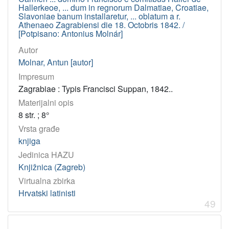
Hallerkeoe, ... dum in regnorum Dalmatiae, Croatiae,
Slavoniae banum installaretur, ... oblatum a r.
Athenaeo Zagrabiensi die 18. Octobris 1842. /
[Potpisano: Antonius Molnár]
Autor
Molnar, Antun [autor]
Impresum
Zagrabiae : Typis Francisci Suppan, 1842..
Materijalni opis
8 str. ; 8°
Vrsta građe
knjiga
Jedinica HAZU
Knjižnica (Zagreb)
Virtualna zbirka
Hrvatski latinisti
49