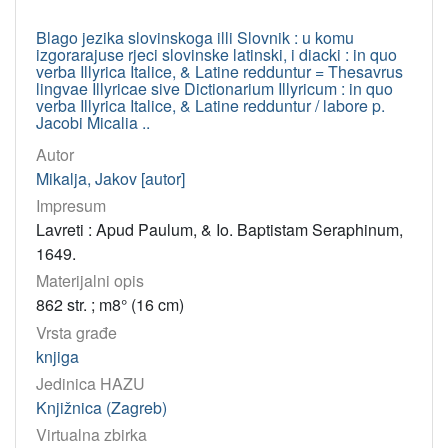
Blago jezika slovinskoga illi Slovnik : u komu
izgorarajuse rjeci slovinske latinski, i diacki : in quo
verba Illyrica Italice, & Latine redduntur = Thesavrus
lingvae Illyricae sive Dictionarium Illyricum : in quo
verba Illyrica Italice, & Latine redduntur / labore p.
Jacobi Micalia ..
Autor
Mikalja, Jakov [autor]
Impresum
Lavreti : Apud Paulum, & Io. Baptistam Seraphinum,
1649.
Materijalni opis
862 str. ; m8° (16 cm)
Vrsta građe
knjiga
Jedinica HAZU
Knjižnica (Zagreb)
Virtualna zbirka