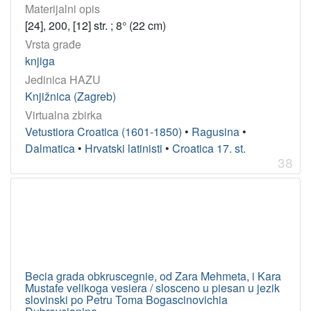
Materijalni opis
[24], 200, [12] str. ; 8° (22 cm)
Vrsta građe
[
2
knjiga
]
Jedinica HAZU
Knjižnica (Zagreb)
Virtualna zbirka
Vetustiora Croatica (1601-1850)
•
Ragusina
•
Dalmatica
•
Hrvatski latinisti
•
Croatica 17. st.
38
Becia grada obkruscegnie, od Zara Mehmeta, i Kara
Mustafe velikoga vesiera / slosceno u piesan u jezik
slovinski po Petru Toma Bogascinovichia