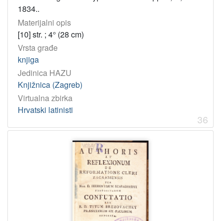
4
1834..
]
Materijalni opis
Tip
[10] str. ; 4° (28 cm)
građe
Vrsta građe
tekst
456
knjiga
TEXT
2
Jedinica HAZU
Knjižnica (Zagreb)
Virtualna zbirka
[
Hrvatski latinisti
2
36
]
Jedinica
HAZU
Knjižnica (Zagreb)
458
Odsjek za povijesne znanosti (Zagreb 1948)
5
[