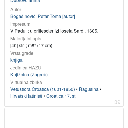
Dubrovcianina
Autor
Bogašinović, Petar Toma [autor]
Impresum
V Padui : u pritiesctenizi Iosefa Sardi, 1685.
Materijalni opis
[40] str. ; m8° (17 cm)
Vrsta građe
knjiga
Jedinica HAZU
Knjižnica (Zagreb)
Virtualna zbirka
Vetustiora Croatica (1601-1850)
•
Ragusina
•
Hrvatski latinisti
•
Croatica 17. st.
39