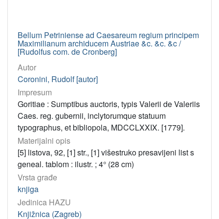
Bellum Petriniense ad Caesareum regium principem
Maximilianum archiducem Austriae &c. &c. &c /
[Rudolfus com. de Cronberg]
Autor
Coronini, Rudolf [autor]
Impresum
Goritiae : Sumptibus auctoris, typis Valerii de Valeriis
Caes. reg. gubernii, inclytorumque statuum
typographus, et bibliopola, MDCCLXXIX. [1779].
Materijalni opis
[5] listova, 92, [1] str., [1] višestruko presavijeni list s
geneal. tablom : ilustr. ; 4° (28 cm)
Vrsta građe
knjiga
Jedinica HAZU
Knjižnica (Zagreb)