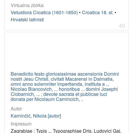
Virtualna zbirka
Vetustiora Croatica (1601-1850)
•
Croatica 18. st.
•
Hrvatski latinisti
40
Benedictio festo gloriosissimae ascensionis Domini
nostri Jesu Christi, civitati Macarensi in Dalmatia,
omni anno solemniter impertienda, instituta a ...
Nicolao Biancovich, ... honoribus ... domini Josephi
Ciobarnich, ... ; devote sacrata et publicae luci
donata per Nicolaum Carnincich, ..
Autor
Karninčić, Nikola [autor]
Impresum
Zagrabiae : Typis ... Typographiae Dris. Ludovici Gaj,