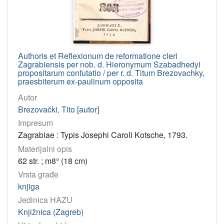
2
]
Godina
1831
8
Authoris et Reflexionum de reformatione cleri
1834
7
Zagrabiensis per nob. d. Hieronymum Szabadhedyi
1806
7
propositarum confutatio / per r. d. Titum Brezovachky,
praesbiterum ex-paulinum opposita
1844
6
Autor
1811
6
Brezovački, Tito [autor]
1832
6
Impresum
1784
6
Zagrabiae : Typis Josephi Caroli Kotsche, 1793.
1802
5
Materijalni opis
62 str. ; m8° (18 cm)
1790
5
Vrsta građe
1829
5
knjiga
1819
5
Jedinica HAZU
1838
5
Knjižnica (Zagreb)
1766
5