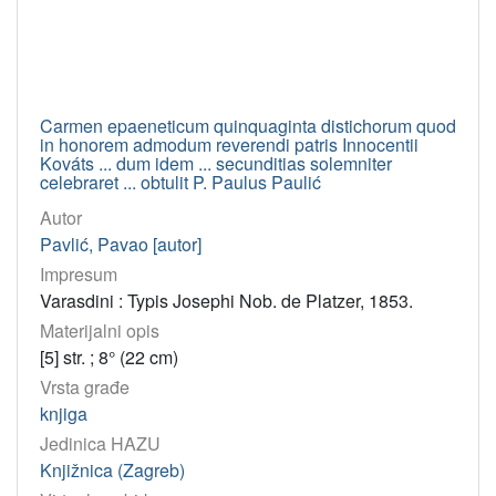
Carmen epaeneticum quinquaginta distichorum quod
in honorem admodum reverendi patris Innocentii
Kováts ... dum idem ... secunditias solemniter
celebraret ... obtulit P. Paulus Paulić
Autor
Pavlić, Pavao [autor]
Impresum
Varasdini : Typis Josephi Nob. de Platzer, 1853.
Materijalni opis
[5] str. ; 8° (22 cm)
Vrsta građe
knjiga
Jedinica HAZU
Knjižnica (Zagreb)