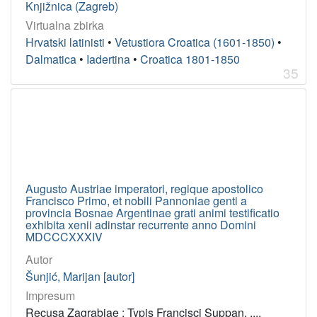
Knjižnica (Zagreb)
Croatica 16. st.
38
Virtualna zbirka
Flaciana
21
Hrvatski latinisti
•
Vetustiora Croatica (1601-1850)
•
Marulić
15
Dalmatica
•
Iadertina
•
Croatica 1801-1850
35
Stare i rijetke digitalizirane knjige
11
Iadertina
8
Slavonica
8
Kajkaviana
6
Croatica 1851-1900
5
Fluminensia
4
Augusto Austriae imperatori, regique apostolico
Francisco Primo, et nobili Pannoniae genti a
Essekiana
4
provincia Bosnae Argentinae grati animi testificatio
Akademijina izdanja
3
exhibita xenii adinstar recurrente anno Domini
MDCCCXXXIV
Strane knjige 17. st.
2
Autor
Šunjić, Marijan [autor]
[
Impresum
2
Recusa Zagrabiae : Typis Francisci Suppan, ...,