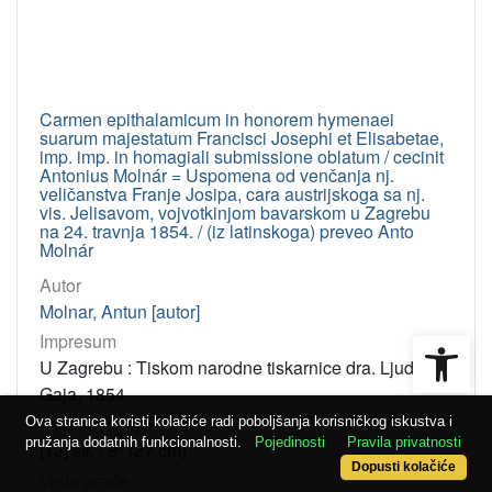
Carmen epithalamicum in honorem hymenaei
suarum majestatum Francisci Josephi et Elisabetae,
imp. imp. in homagiali submissione oblatum / cecinit
Antonius Molnár = Uspomena od venčanja nj.
veličanstva Franje Josipa, cara austrijskoga sa nj.
vis. Jelisavom, vojvotkinjom bavarskom u Zagrebu
na 24. travnja 1854. / (iz latinskoga) preveo Anto
Molnár
Autor
Molnar, Antun [autor]
Open
Impresum
U Zagrebu : Tiskom narodne tiskarnice dra. Ljud.
Gaja, 1854.
Materijalni opis
Ova stranica koristi kolačiće radi poboljšanja korisničkog iskustva i
pružanja dodatnih funkcionalnosti.
Pojedinosti
Pravila privatnosti
[13] str. ; 8° (27 cm)
Dopusti kolačiće
Vrsta građe