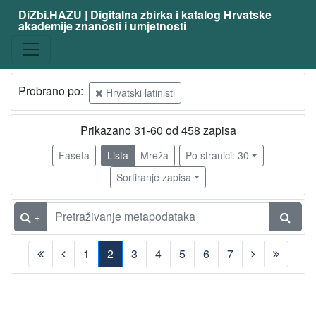
DiZbi.HAZU | Digitalna zbirka i katalog Hrvatske
akademije znanosti i umjetnosti
Građa
Knjižnična građa
456
Digitalna i digitalizirana građa
32
Probrano po:
Hrvatski latinisti
Prikazano 31-60 od 458 zapisa
[
2
Faseta
Lista
Mreža
Po stranici: 30
]
Sortiranje zapisa
Vrsta
građe
+
knjiga
402
članak
18
1
2
3
4
5
6
7
nakladnička cjelina
2
(current)
[