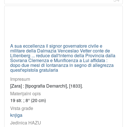
Narodna tiskarnica
1
[
2
3
]
A sua eccellenza il signor governatore civile e
Virtualne
militare della Dalmazia Venceslao Vetter conte de
zbirke
Lilienberg ... reduce dall'interno della Provincia dalla
Sovrana Clemenza e Munificenza a Lui affidata :
Hrvatski latinisti
458
dopo due mesi di lontananza in segno di allegrezza
quest'epistola gratularia
Vetustiora Croatica (1601-1850)
168
Impresum
Croatica 18. st.
142
[Zara] : [tipografia Demarchi], [1833].
Croatica 1801-1850
72
Materijalni opis
Dalmatica
60
19 str. ; 8° (20 cm)
Ragusina
48
Vrsta građe
Zagrabiensia
42
knjiga
Jedinica HAZU
Croatica 17. st.
40