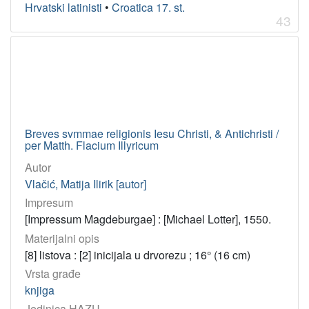
Hrvatski latinisti
•
Croatica 17. st.
43
Breves svmmae religionis Iesu Christi, & Antichristi /
per Matth. Flacium Illyricum
Autor
Vlačić, Matija Ilirik [autor]
Impresum
[Impressum Magdeburgae] : [Michael Lotter], 1550.
Materijalni opis
[8] listova : [2] inicijala u drvorezu ; 16° (16 cm)
Vrsta građe
knjiga
Jedinica HAZU