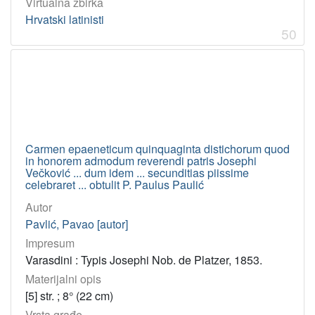
Virtualna zbirka
Hrvatski latinisti
50
Carmen epaeneticum quinquaginta distichorum quod
in honorem admodum reverendi patris Josephi
Večković ... dum idem ... secunditias piissime
celebraret ... obtulit P. Paulus Paulić
Autor
Pavlić, Pavao [autor]
Impresum
Varasdini : Typis Josephi Nob. de Platzer, 1853.
Materijalni opis
[5] str. ; 8° (22 cm)
Vrsta građe