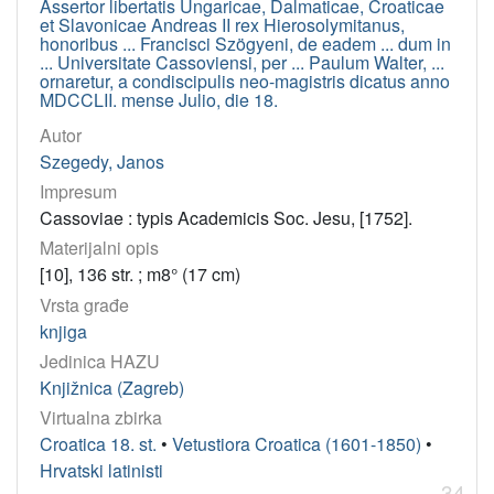
Assertor libertatis Ungaricae, Dalmaticae, Croaticae
Mechitaristen-Druckerei
4
et Slavonicae Andreas II rex Hierosolymitanus,
Stamperia del seminario(Padova)
3
honoribus ... Francisci Szögyeni, de eadem ... dum in
... Universitate Cassoviensi, per ... Paulum Walter, ...
Typographia Balleoniana (Venezia)
2
ornaretur, a condiscipulis neo-magistris dicatus anno
MDCCLII. mense Julio, die 18.
Narodna tiskara dra Ljudevita Gaja(Zagreb)
2
Autor
Tipografia fratelli Coleti
1
Szegedy, Janos
Typographia Apostolica Vaticana (Roma)
1
Impresum
Znanstveni skup Život i djelo Stjepana Adžića (1730. - 1789.) 
1
Cassoviae : typis Academicis Soc. Jesu, [1752].
Franjevački samostan
1
Materijalni opis
Jugoslavenska akademija znanosti i umjetnosti
1
[10], 136 str. ; m8° (17 cm)
Vrsta građe
Collegium Societatis Iesu (Cassovia)
1
knjiga
Matica hrvatska
1
Jedinica HAZU
Collegium Croaticum Viennense
1
Knjižnica (Zagreb)
Narodna tiskarnica
1
Virtualna zbirka
Officine Peri
1
Croatica 18. st.
•
Vetustiora Croatica (1601-1850)
•
Hrvatski latinisti
Matica hrvatska(Zagreb)
1
34