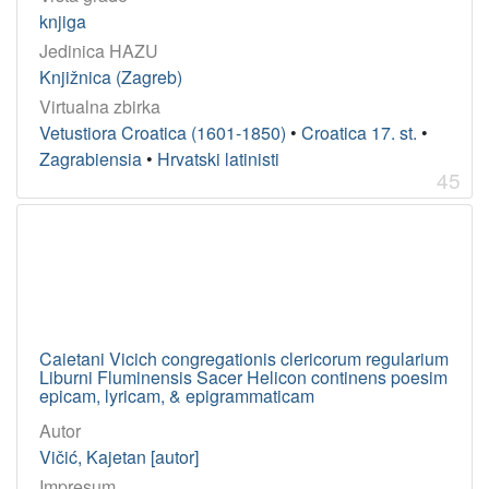
knjiga
Jedinica HAZU
Knjižnica (Zagreb)
Virtualna zbirka
Vetustiora Croatica (1601-1850)
•
Croatica 17. st.
•
Zagrabiensia
•
Hrvatski latinisti
45
Caietani Vicich congregationis clericorum regularium
Liburni Fluminensis Sacer Helicon continens poesim
epicam, lyricam, & epigrammaticam
Autor
Vičić, Kajetan [autor]
Impresum