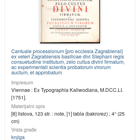
Cantuale processionum [pro ecclesia Zagrabiensi]
ex veteri Zagrabiensis basilicae divi Stephani regis
consuetudine institutum, zelo cultus divini firmatum,
ac experimentali scientia probatorum virorum
auctum, et approbatum
Impresum
Viennae : Ex Typographia Kaliwodiana, M.DCC.LI.
[1751].
Materijalni opis
[8] listova, 123 str. : note, [1] tabla (bakrorez) ; 4° (25
cm)
Vrsta građe
knjiga