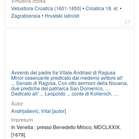
Virtualna zbirka
1815
5
Vetustiora Croatica (1601-1850)
•
Croatica 18. st.
•
Zagrabiensia
•
Hrvatski latinisti
1826
5
37
1794
5
1774
4
1803
4
1770
4
1805
4
Avvento del padre fra Vitale Andriasi di Ragusa
Minor osseruante predicato dal medemo avttore all'
... Senato di Ragvsa. Con otto sermoni della Nouena,
[
due prediche del patriarca San Domenico, …
2
Dedicato all' ... Leopoldo ... conte di Kollenich, …
0
Autor
3
]
Andrijašević, Vital [autor]
Impresum
Licencije
In Venetia : presso Benedetto Miloco, MDCLXXIX.
PDM
17
[1679].
InC
14