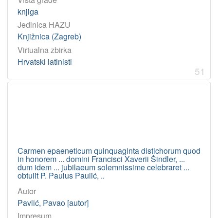
knjiga
Jedinica HAZU
Knjižnica (Zagreb)
Virtualna zbirka
Hrvatski latinisti
51
Carmen epaeneticum quinquaginta distichorum quod
in honorem ... domini Francisci Xaverii Šindler, ...
dum idem ... jubilaeum solemnissime celebraret ...
obtulit P. Paulus Paulić, ..
Autor
Pavlić, Pavao [autor]
Impresum