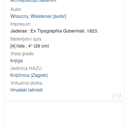
Autor
Wraucny, Wlastenec [autor]
Impresum
Jaderae : Ex Tipographia Guberniali, 1823.
Materijalni opis
[4] lista ; 4° (26 cm)
Vrsta građe
knjiga
Jedinica HAZU
Knjižnica (Zagreb)
Virtualna zbirka
Hrvatski latinisti
213