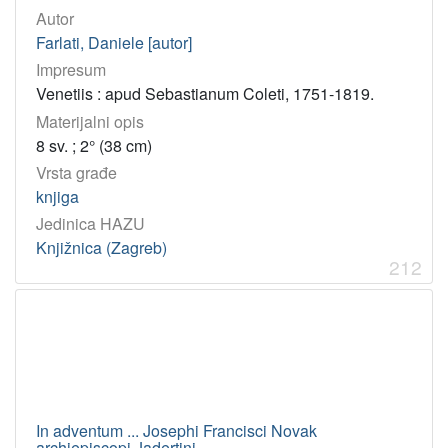
Autor
Farlati, Daniele [autor]
Impresum
Venetiis : apud Sebastianum Coleti, 1751-1819.
Materijalni opis
8 sv. ; 2° (38 cm)
Vrsta građe
knjiga
Jedinica HAZU
Knjižnica (Zagreb)
212
In adventum ... Josephi Francisci Novak
archiepiscopi Jadertini