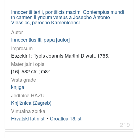
Innocentii tertii, pontificis maximi Contemptus mundi ;
in carmen Illyricum versus a Josepho Antonio
Vlassics, parocho Kamenicensi ..
Autor
Innocentius III, papa [autor]
Impresum
Eszekini : Typis Joannis Martini Diwalt, 1785.
Materijalni opis
[16], 582 str. ; m8°
Vrsta građe
knjiga
Jedinica HAZU
Knjižnica (Zagreb)
Virtualna zbirka
Hrvatski latinisti
•
Croatica 18. st.
219