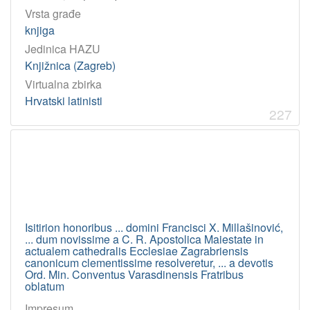
Vrsta građe
knjiga
Jedinica HAZU
Knjižnica (Zagreb)
Virtualna zbirka
Hrvatski latinisti
227
Isitirion honoribus ... domini Francisci X. Millašinović,
... dum novissime a C. R. Apostolica Maiestate in
actualem cathedralis Ecclesiae Zagrabriensis
canonicum clementissime resolveretur, ... a devotis
Ord. Min. Conventus Varasdinensis Fratribus
oblatum
Impresum