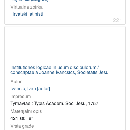
Virtualna zbirka
Hrvatski latinisti
221
Institutiones logicae in usum discipulorum /
conscriptae a Joanne Ivancsics, Societatis Jesu
Autor
Ivančić, Ivan [autor]
Impresum
Tyrnaviae : Typis Academ. Soc. Jesu, 1757.
Materijalni opis
421 str. ; 8°
Vrsta građe