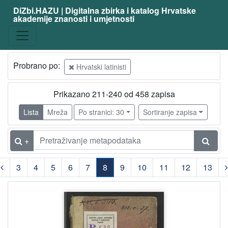
DiZbi.HAZU | Digitalna zbirka i katalog Hrvatske
akademije znanosti i umjetnosti
Probrano po:
Hrvatski latinisti
Prikazano 211-240 od 458 zapisa
Lista
Mreža
Po stranici: 30
Sortiranje zapisa
+
3
4
5
6
7
8
9
10
11
12
13
(current)