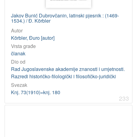
Jakov Bunić Dubrovčanin, latinski pjesnik : (1469-
1534.) / Đ. Körbler
Autor
Körbler, Đuro [autor]
Vrsta građe
članak
Dio od
Rad Jugoslavenske akademije znanosti i umjetnosti.
Razredi historičko-filologički i filosofičko-juridički
Svezak
Knj. 73(1910)=knj. 180
233