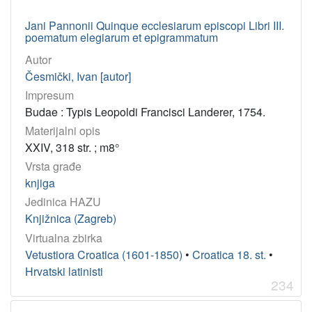
Jani Pannonii Quinque ecclesiarum episcopi Libri III.
poematum elegiarum et epigrammatum
Autor
Česmički, Ivan [autor]
Impresum
Budae : Typis Leopoldi Francisci Landerer, 1754.
Materijalni opis
XXIV, 318 str. ; m8°
Vrsta građe
knjiga
Jedinica HAZU
Knjižnica (Zagreb)
Virtualna zbirka
Vetustiora Croatica (1601-1850)
•
Croatica 18. st.
•
Hrvatski latinisti
234