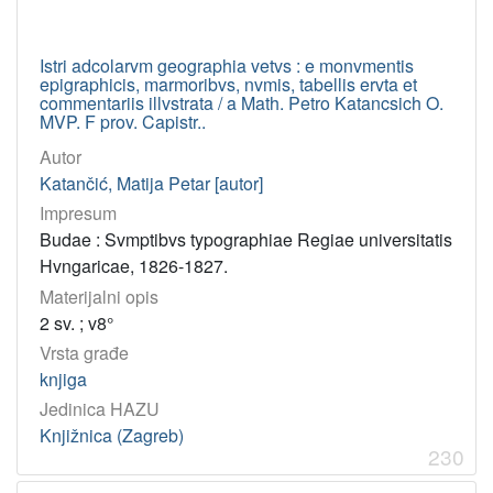
Istri adcolarvm geographia vetvs : e monvmentis
epigraphicis, marmoribvs, nvmis, tabellis ervta et
commentariis illvstrata / a Math. Petro Katancsich O.
MVP. F prov. Capistr..
Autor
Katančić, Matija Petar [autor]
Impresum
Budae : Svmptibvs typographiae Regiae universitatis
Hvngaricae, 1826-1827.
Materijalni opis
2 sv. ; v8°
Vrsta građe
knjiga
Jedinica HAZU
Knjižnica (Zagreb)
230