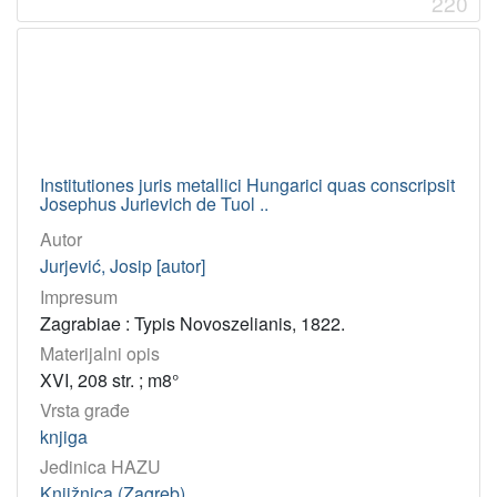
220
Institutiones juris metallici Hungarici quas conscripsit
Josephus Jurievich de Tuol ..
Autor
Jurjević, Josip [autor]
Impresum
Zagrabiae : Typis Novoszelianis, 1822.
Materijalni opis
XVI, 208 str. ; m8°
Vrsta građe
knjiga
Jedinica HAZU
Knjižnica (Zagreb)