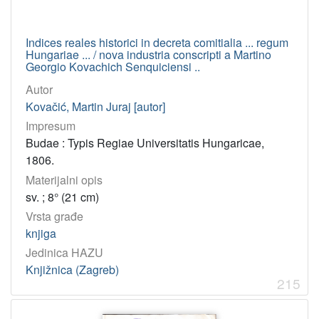
Indices reales historici in decreta comitialia ... regum
Hungariae ... / nova industria conscripti a Martino
Georgio Kovachich Senquiciensi ..
Autor
Kovačić, Martin Juraj [autor]
Impresum
Budae : Typis Regiae Universitatis Hungaricae,
1806.
Materijalni opis
sv. ; 8° (21 cm)
Vrsta građe
knjiga
Jedinica HAZU
Knjižnica (Zagreb)
215