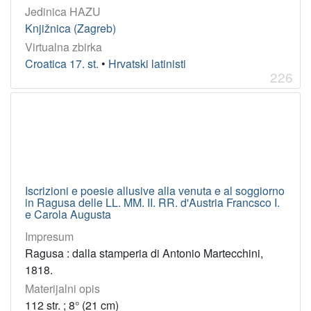
Jedinica HAZU
Knjižnica (Zagreb)
Virtualna zbirka
Croatica 17. st.
•
Hrvatski latinisti
226
Iscrizioni e poesie allusive alla venuta e al soggiorno
in Ragusa delle LL. MM. II. RR. d'Austria Francsco I.
e Carola Augusta
Impresum
Ragusa : dalla stamperia di Antonio Martecchini,
1818.
Materijalni opis
112 str. ; 8° (21 cm)