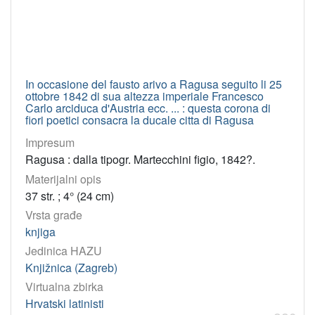
In occasione del fausto arivo a Ragusa seguito li 25
ottobre 1842 di sua altezza imperiale Francesco
Carlo arciduca d'Austria ecc. ... : questa corona di
fiori poetici consacra la ducale citta di Ragusa
Impresum
Ragusa : dalla tipogr. Martecchini figio, 1842?.
Materijalni opis
37 str. ; 4° (24 cm)
Vrsta građe
knjiga
Jedinica HAZU
Knjižnica (Zagreb)
Virtualna zbirka
Hrvatski latinisti