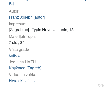
K.]
Autor
Franz Joseph [autor]
Impresum
[Zagrabiae] : Typis Novoszelianis, 18--.
Materijalni opis
7 str. ; 8°
Vrsta građe
knjiga
Jedinica HAZU
Knjižnica (Zagreb)
Virtualna zbirka
Hrvatski latinisti
229