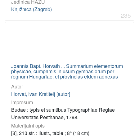
Jedinica HAZU
Knjižnica (Zagreb)
235
Joannis Bapt. Horvath ... Summarium elementorum
physicae, cumprimis in usum gymnasiorum per
regnum Hungariae, et provincias eidem adnexas
Autor
Horvat, Ivan Krstitelj [autor]
Impresum
Budae : typis et sumtibus Typographiae Regiae
Universitatis Pesthanae, 1798.
Materijalni opis
[8], 213 str. : ilustr., table ; 8° (18 cm)