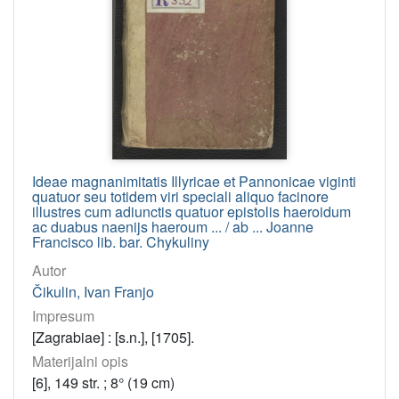
Ideae magnanimitatis Illyricae et Pannonicae viginti
quatuor seu totidem viri speciali aliquo facinore
illustres cum adiunctis quatuor epistolis haeroidum
ac duabus naenijs haeroum ... / ab ... Joanne
Francisco lib. bar. Chykuliny
Autor
Čikulin, Ivan Franjo
Impresum
[Zagrabiae] : [s.n.], [1705].
Materijalni opis
[6], 149 str. ; 8° (19 cm)