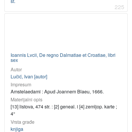
st.
225
Ioannis Lvcii, De regno Dalmatiae et Croatiae, libri
sex
Autor
Lučić, Ivan [autor]
Impresum
Amstelaedami : Apud Joannem Blaeu, 1666.
Materijalni opis
[13] listova, 474 str. : [2] geneal. i [4] zemljop. karte ;
4°
Vrsta građe
knjiga