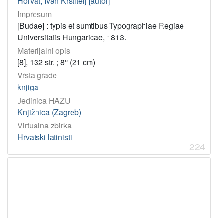
Horvat, Ivan Krstitelj [autor]
Impresum
[Budae] : typis et sumtibus Typographiae Regiae
Universitatis Hungaricae, 1813.
Materijalni opis
[8], 132 str. ; 8° (21 cm)
Vrsta građe
knjiga
Jedinica HAZU
Knjižnica (Zagreb)
Virtualna zbirka
Hrvatski latinisti
224