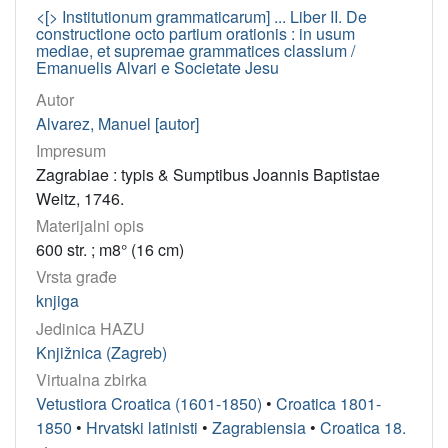
<[> Institutionum grammaticarum] ... Liber II. De
constructione octo partium orationis : in usum
mediae, et supremae grammatices classium /
Emanuelis Alvari e Societate Jesu
Autor
Alvarez, Manuel [autor]
Impresum
Zagrabiae : typis & Sumptibus Joannis Baptistae
Weitz, 1746.
Materijalni opis
600 str. ; m8° (16 cm)
Vrsta građe
knjiga
Jedinica HAZU
Knjižnica (Zagreb)
Virtualna zbirka
Vetustiora Croatica (1601-1850)
•
Croatica 1801-
1850
•
Hrvatski latinisti
•
Zagrabiensia
•
Croatica 18.