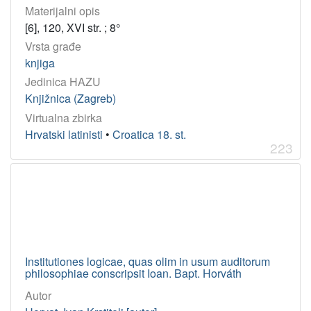
Materijalni opis
[6], 120, XVI str. ; 8°
Vrsta građe
knjiga
Jedinica HAZU
Knjižnica (Zagreb)
Virtualna zbirka
Hrvatski latinisti
•
Croatica 18. st.
223
Institutiones logicae, quas olim in usum auditorum
philosophiae conscripsit Ioan. Bapt. Horváth
Autor