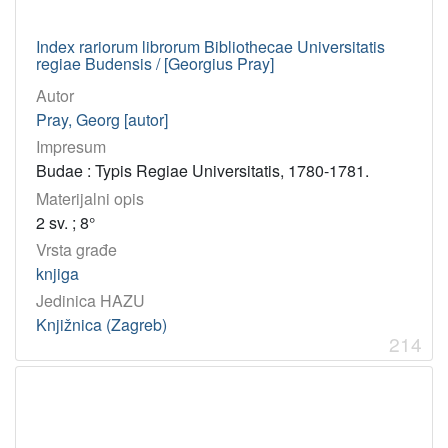
Index rariorum librorum Bibliothecae Universitatis
regiae Budensis / [Georgius Pray]
Autor
Pray, Georg [autor]
Impresum
Budae : Typis Regiae Universitatis, 1780-1781.
Materijalni opis
2 sv. ; 8°
Vrsta građe
knjiga
Jedinica HAZU
Knjižnica (Zagreb)
214