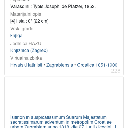
Varasdini : Typis Josephi de Platzer, 1852.
Materijalni opis
[4] lista ; 8° (22 cm)
Vrsta građe
knjiga
Jedinica HAZU
Knjižnica (Zagreb)
Virtualna zbirka
Hrvatski latinisti
•
Zagrabiensia
•
Croatica 1851-1900
228
Isitirion in auspicatissimum Suarum Majestatum
sacratissimarum adventum in metropolim Croatiae
urbem Zagrabiam anno 1818. die 27. Iunii / [cecinit J.