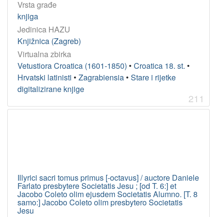
Vrsta građe
knjiga
Jedinica HAZU
Knjižnica (Zagreb)
Virtualna zbirka
Vetustiora Croatica (1601-1850)
•
Croatica 18. st.
•
Hrvatski latinisti
•
Zagrabiensia
•
Stare i rijetke
digitalizirane knjige
211
Illyrici sacri tomus primus [-octavus] / auctore Daniele
Farlato presbytere Societatis Jesu ; [od T. 6:] et
Jacobo Coleto olim ejusdem Societatis Alumno. [T. 8
samo:] Jacobo Coleto olim presbytero Societatis
Jesu