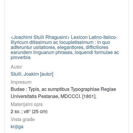
<Joachimi Stulli Rhagusini> Lexicon Latino-Italico-
Illyricum ditissimum ac locupletissimum : in quo
adferuntur usitatiores, elegantiores, difficiliores
earundem linguarum phrases, loquendi formulae ac
proverbia
Autor
Stulli, Joakim [autor]
Impresum
Budae : Typis, ac sumptibus Typographiae Regiae
Universitatis Pestanae, MDCCCI. [1801].
Materijalni opis
2 sv. ; v8° (25 cm)
Vrsta građe
knjiga