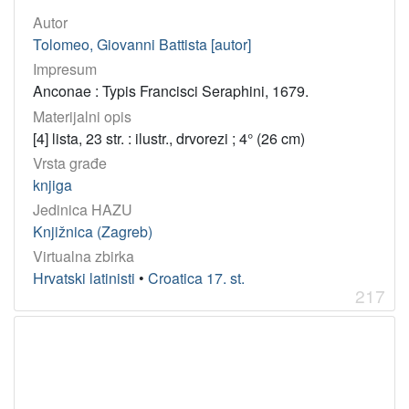
Autor
Tolomeo, Giovanni Battista [autor]
Impresum
Anconae : Typis Francisci Seraphini, 1679.
Materijalni opis
[4] lista, 23 str. : ilustr., drvorezi ; 4° (26 cm)
Vrsta građe
knjiga
Jedinica HAZU
Knjižnica (Zagreb)
Virtualna zbirka
Hrvatski latinisti
•
Croatica 17. st.
217