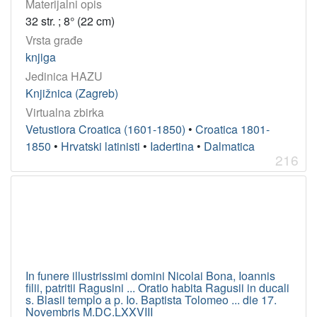
Materijalni opis
32 str. ; 8° (22 cm)
Vrsta građe
knjiga
Jedinica HAZU
Knjižnica (Zagreb)
Virtualna zbirka
Vetustiora Croatica (1601-1850)
•
Croatica 1801-
1850
•
Hrvatski latinisti
•
Iadertina
•
Dalmatica
216
In funere illustrissimi domini Nicolai Bona, Ioannis
filii, patritii Ragusini ... Oratio habita Ragusii in ducali
s. Blasii templo a p. Io. Baptista Tolomeo ... die 17.
Novembris M.DC.LXXVIII