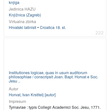
knjiga
Jedinica HAZU
Knjižnica (Zagreb)
Virtualna zbirka
Hrvatski latinisti
•
Croatica 18. st.
222
Institutiones logicae, quas in usum auditorum
philosophiae / conscripsit Joan. Bapt. Horvat e Soc.
Jesu ..
Autor
Horvat, Ivan Krstitelj [autor]
Impresum
Tyrnaviae : typis Collegii Academici Soc. Jesu, 1771.