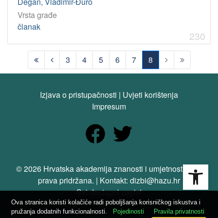
Degan, Vladimir-Đuro
Vrsta građe
članak
230
3
4
5
6
7
8
(current)
Izjava o pristupačnosti
|
Uvjeti korištenja
Impresum
Open
© 2026 Hrvatska akademija znanosti i umjetnosti. Sva
prava pridržana. | Kontakt: dizbi@hazu.hr
Svi dostupni zapisi
Ova stranica koristi kolačiće radi poboljšanja korisničkog iskustva i
pružanja dodatnih funkcionalnosti.
Pojedinosti
Pravila privatnosti