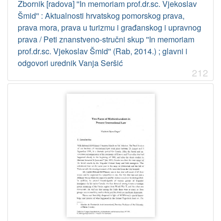
Zbornik [radova] ''In memoriam prof.dr.sc. Vjekoslav
341.123 – Organizacija Ujedinjenih naroda (OUN)
1
Šmid'' : Aktualnosti hrvatskog pomorskog prava,
prava mora, prava u turizmu i građanskog i upravnog
341.222 – Državne granice
1
prava / Peti znanstveno-stručni skup ''In memoriam
prof.dr.sc. Vjekoslav Šmid'' (Rab, 2014.) ; glavni i
odgovori urednik Vanja Seršić
[
212
2
0
]
Virtualne
zbirke
Vladimir-Đuro Degan - Zbirka knjiga i članaka
230
Pomorskopravna zbirka Jadranskog zavoda HAZU
86
[
2
]
Tip