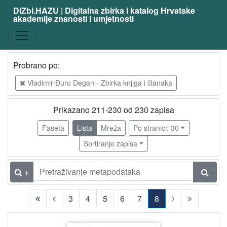
DiZbi.HAZU | Digitalna zbirka i katalog Hrvatske
akademije znanosti i umjetnosti
Građa
Digitalna i digitalizirana građa
229
Knjižnična građa
89
Probrano po:
Vladimir-Đuro Degan - Zbirka knjiga i članaka
[
2
Prikazano 211-230 od 230 zapisa
]
Faseta
Lista
Mreža
Po stranici: 30
Vrsta
Sortiranje zapisa
građe
članak
212
+
knjiga
16
rukopis
2
3
4
5
6
7
8
poseban otisak
1
(current)