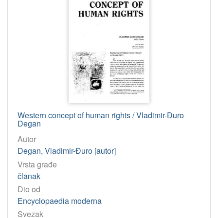
Western concept of human rights / Vladimir-Đuro
Degan
Autor
Degan, Vladimir-Đuro [autor]
Vrsta građe
članak
Dio od
Encyclopaedia moderna
Svezak