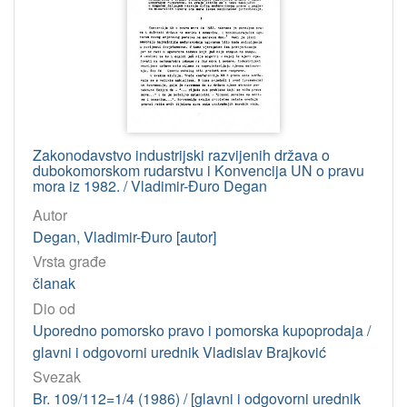
Zakonodavstvo industrijski razvijenih država o
dubokomorskom rudarstvu i Konvencija UN o pravu
mora iz 1982. / Vladimir-Đuro Degan
Autor
Degan, Vladimir-Đuro [autor]
Vrsta građe
članak
Dio od
Uporedno pomorsko pravo i pomorska kupoprodaja /
glavni i odgovorni urednik Vladislav Brajković
Svezak
Br. 109/112=1/4 (1986) / [glavni i odgovorni urednik