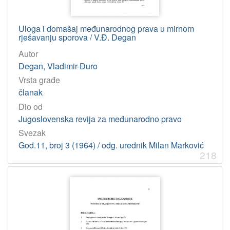
Uloga i domašaj međunarodnog prava u mirnom
rješavanju sporova / V.Đ. Degan
Autor
Degan, Vladimir-Đuro
Vrsta građe
članak
Dio od
Jugoslovenska revija za međunarodno pravo
Svezak
God.11, broj 3 (1964) / odg. urednik Milan Marković
218