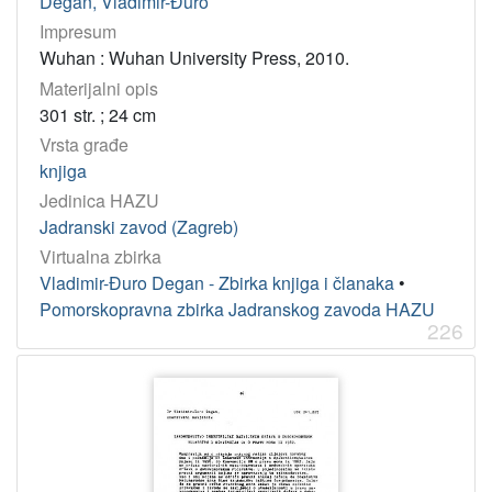
Degan, Vladimir-Đuro
Impresum
Wuhan : Wuhan University Press, 2010.
Materijalni opis
301 str. ; 24 cm
Vrsta građe
knjiga
Jedinica HAZU
Jadranski zavod (Zagreb)
Virtualna zbirka
Vladimir-Đuro Degan - Zbirka knjiga i članaka
•
Pomorskopravna zbirka Jadranskog zavoda HAZU
226