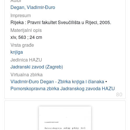
Autor
Degan, Vladimir-Đuro
Impresum
Rijeka : Pravni fakultet Sveučilišta u Rijeci, 2005.
Materijalni opis
xiv, 563 ; 24 cm
Vrsta građe
knjiga
Jedinica HAZU
Jadranski zavod (Zagreb)
Virtualna zbirka
Vladimir-Đuro Degan - Zbirka knjiga i članaka
•
Pomorskopravna zbirka Jadranskog zavoda HAZU
80