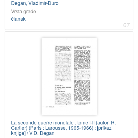
Degan, Vladimir-Đuro
Vrsta građe
članak
67
La seconde guerre mondiale : tome I-II (autor: R.
Cartier) (Paris : Larousse, 1965-1966) : [prikaz
knjige] / V.Đ. Degan