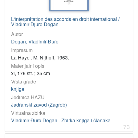
L'interprétation des accords en droit international /
Vladimir-Djuro Degan
Autor
Degan, Vladimir-Đuro
Impresum
La Haye : M. Nijhoff, 1963.
Materijalni opis
xi, 176 str. ; 25 cm
Vrsta građe
knjiga
Jedinica HAZU
Jadranski zavod (Zagreb)
Virtualna zbirka
Vladimir-Đuro Degan - Zbirka knjiga i članaka
73