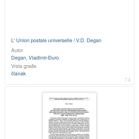
L' Union postale universelle / V.D. Degan
Autor
Degan, Vladimir-Đuro
Vrsta građe
članak
74