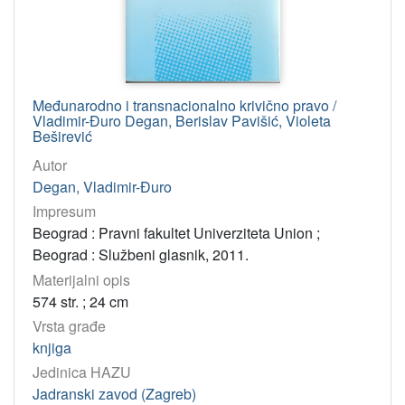
Međunarodno i transnacionalno krivično pravo /
Vladimir-Đuro Degan, Berislav Pavišić, Violeta
Beširević
Autor
Degan, Vladimir-Đuro
Impresum
Beograd : Pravni fakultet Univerziteta Union ;
Beograd : Službeni glasnik, 2011.
Materijalni opis
574 str. ; 24 cm
Vrsta građe
knjiga
Jedinica HAZU
Jadranski zavod (Zagreb)