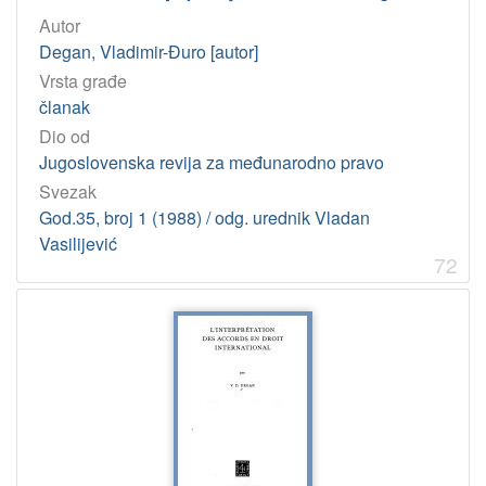
Autor
Degan, Vladimir-Đuro [autor]
Vrsta građe
članak
Dio od
Jugoslovenska revija za međunarodno pravo
Svezak
God.35, broj 1 (1988) / odg. urednik Vladan
Vasilijević
72