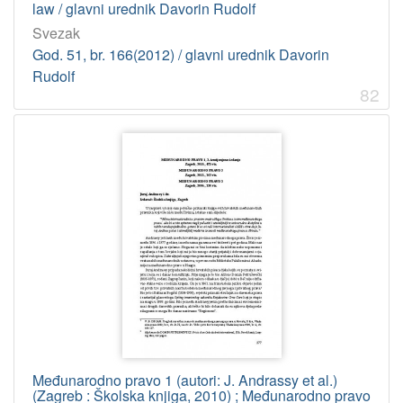
law / glavni urednik Davorin Rudolf
Svezak
God. 51, br. 166(2012) / glavni urednik Davorin
Rudolf
82
Međunarodno pravo 1 (autori: J. Andrassy et al.)
(Zagreb : Školska knjiga, 2010) ; Međunarodno pravo