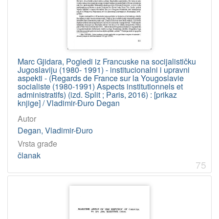
Marc Gjidara, Pogledi iz Francuske na socijalističku
Jugoslaviju (1980- 1991) - institucionalni i upravni
aspekti - (Regards de France sur la Yougoslavie
socialiste (1980-1991) Aspects institutionnels et
administratifs) (izd. Split ; Paris, 2016) : [prikaz
knjige] / Vladimir-Đuro Degan
Autor
Degan, Vladimir-Đuro
Vrsta građe
članak
75