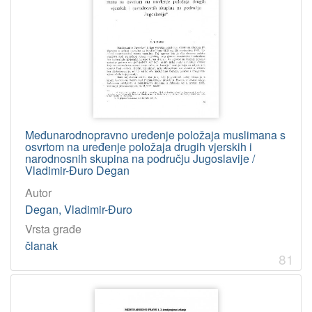
Međunarodnopravno uređenje položaja muslimana s
osvrtom na uređenje položaja drugih vjerskih i
narodnosnih skupina na području Jugoslavije /
Vladimir-Đuro Degan
Autor
Degan, Vladimir-Đuro
Vrsta građe
članak
81