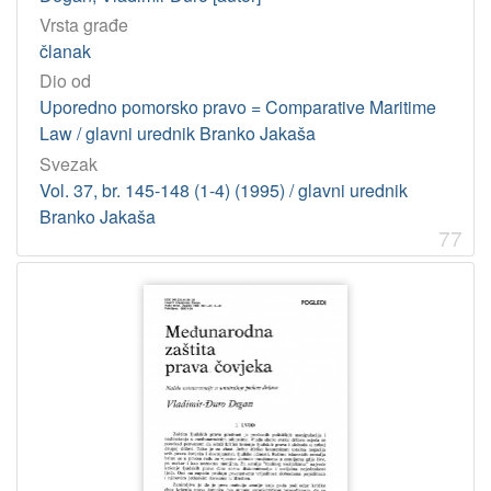
Vrsta građe
članak
Dio od
Uporedno pomorsko pravo = Comparative Maritime
Law / glavni urednik Branko Jakaša
Svezak
Vol. 37, br. 145-148 (1-4) (1995) / glavni urednik
Branko Jakaša
77