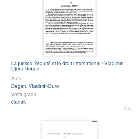
građe
tekst
230
[
1
]
Jedinica
La justice, l'équité et le droit international / Vladimir-
HAZU
Djuro Degan
Jadranski zavod (Zagreb)
212
Autor
Knjižnica (Zagreb)
20
Degan, Vladimir-Đuro
Vrsta građe
članak
[
64
2
]
Godina
1989
10