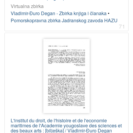
Virtualna zbirka
Vladimir-Đuro Degan - Zbirka knjiga i članaka
•
Pomorskopravna zbirka Jadranskog zavoda HAZU
71
L'institut du droit, de l'histoire et de l'economie
maritimes de l'Academie yougoslave des sciences et
des beaux arts : [bilješka] / Vladimir-Đuro Degan