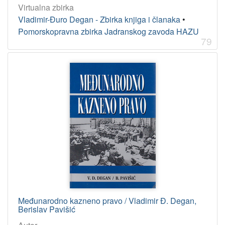
Virtualna zbirka
Vladimir-Đuro Degan - Zbirka knjiga i članaka
•
Pomorskopravna zbirka Jadranskog zavoda HAZU
79
Međunarodno kazneno pravo / Vladimir Đ. Degan,
Berislav Pavišić