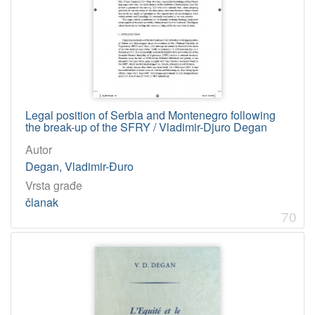
Legal position of Serbia and Montenegro following
the break-up of the SFRY / Vladimir-Djuro Degan
Autor
Degan, Vladimir-Đuro
Vrsta građe
članak
70