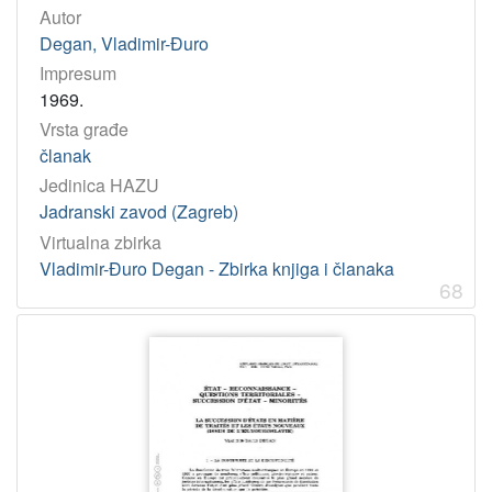
Autor
Degan, Vladimir-Đuro
Impresum
1969.
Vrsta građe
članak
Jedinica HAZU
Jadranski zavod (Zagreb)
Virtualna zbirka
Vladimir-Đuro Degan - Zbirka knjiga i članaka
68