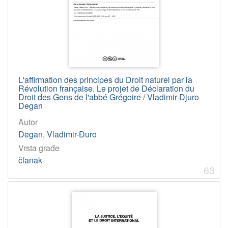
340.113 – Pravna terminologija i jezična uporaba
1
341.63 – Međunarodna arbitraža
1
[
2
L'affirmation des principes du Droit naturel par la
0
Révolution française. Le projet de Déclaration du
Droit des Gens de l'abbé Grégoire / Vladimir-Djuro
]
Degan
Virtualne
Autor
zbirke
Degan, Vladimir-Đuro
Vladimir-Đuro Degan - Zbirka knjiga i članaka
230
Vrsta građe
Pomorskopravna zbirka Jadranskog zavoda HAZU
86
članak
63
[
2
]
Tip