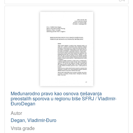
Međunarodno pravo kao osnova rješavanja
preostalih sporova u regionu biše SFRJ / Vladimir-
ĐuroDegan
Autor
Degan, Vladimir-Đuro
Vrsta građe