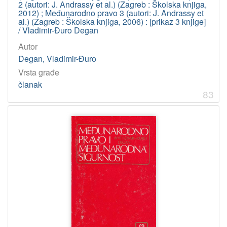
2 (autori: J. Andrassy et al.) (Zagreb : Školska knjiga,
2012) ; Međunarodno pravo 3 (autori: J. Andrassy et
al.) (Zagreb : Školska knjiga, 2006) : [prikaz 3 knjige]
/ Vladimir-Đuro Degan
Autor
Degan, Vladimir-Đuro
Vrsta građe
članak
83