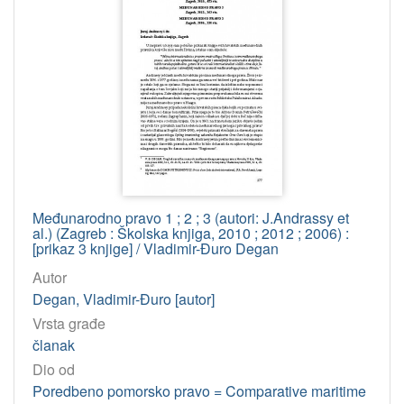
Međunarodno pravo 1 ; 2 ; 3 (autori: J.Andrassy et
al.) (Zagreb : Školska knjiga, 2010 ; 2012 ; 2006) :
[prikaz 3 knjige] / Vladimir-Đuro Degan
Autor
Degan, Vladimir-Đuro [autor]
Vrsta građe
članak
Dio od
Poredbeno pomorsko pravo = Comparative maritime