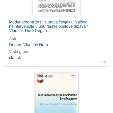
Međunarodna zaštita prava čovjeka: Načelo
neintervencije u unutrašnje poslove država /
Vladimir-Đuro Degan
Autor
Degan, Vladimir-Đuro
Vrsta građe
članak
78