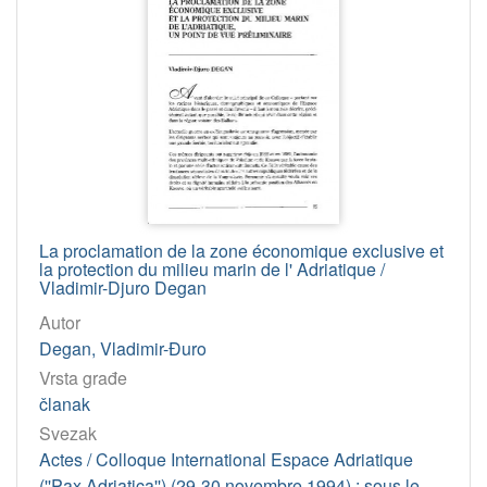
1999
5
1998
5
1983
5
1995
5
[
5
6
La proclamation de la zone économique exclusive et
]
la protection du milieu marin de l' Adriatique /
Vladimir-Djuro Degan
Licencije
Autor
CC BY-NC-ND
35
Degan, Vladimir-Đuro
InC
30
Vrsta građe
članak
[
Svezak
2
Actes / Colloque International Espace Adriatique
]
(''Pax Adriatica'') (29-30 novembre 1994) ; sous le