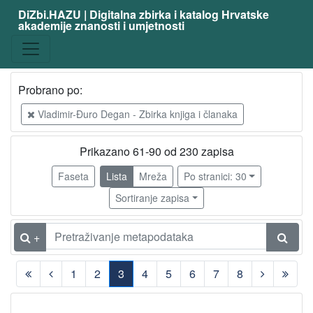
DiZbi.HAZU | Digitalna zbirka i katalog Hrvatske
akademije znanosti i umjetnosti
Građa
Digitalna i digitalizirana građa
229
Knjižnična građa
89
Probrano po:
Vladimir-Đuro Degan - Zbirka knjiga i članaka
[
2
Prikazano 61-90 od 230 zapisa
]
Faseta
Lista
Mreža
Po stranici: 30
Vrsta
Sortiranje zapisa
građe
članak
212
+
knjiga
16
rukopis
2
1
2
3
4
5
6
7
8
poseban otisak
1
(current)