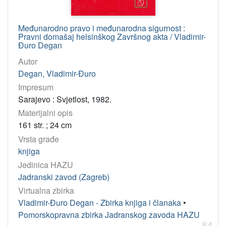
Međunarodno pravo i međunarodna sigurnost :
Pravni domašaj helsinškog Završnog akta / Vladimir-
Đuro Degan
Autor
Degan, Vladimir-Đuro
Impresum
Sarajevo : Svjetlost, 1982.
Materijalni opis
161 str. ; 24 cm
Vrsta građe
knjiga
Jedinica HAZU
Jadranski zavod (Zagreb)
Virtualna zbirka
Vladimir-Đuro Degan - Zbirka knjiga i članaka
•
Pomorskopravna zbirka Jadranskog zavoda HAZU
84