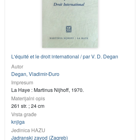
L'équité et le droit international / par V. D. Degan
Autor
Degan, Vladimir-Đuro
Impresum
La Haye : Martinus Nijhoff, 1970.
Materijalni opis
261 str. ; 24 cm
Vrsta građe
knjiga
Jedinica HAZU
Jadranski zavod (Zagreb)