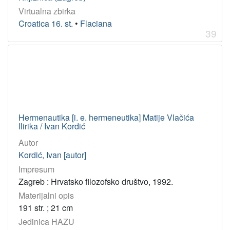
Virtualna zbirka
Croatica 16. st.
•
Flaciana
39
Hermenautika [i. e. hermeneutika] Matije Vlačića
Ilirika / Ivan Kordić
Autor
Kordić, Ivan [autor]
Impresum
Zagreb : Hrvatsko filozofsko društvo, 1992.
Materijalni opis
191 str. ; 21 cm
Jedinica HAZU