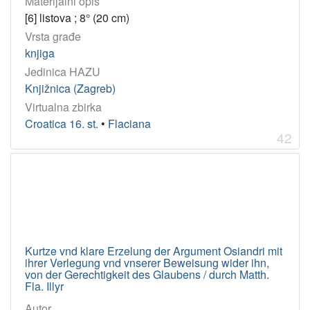
Materijalni opis
[6] listova ; 8° (20 cm)
Vrsta građe
knjiga
Jedinica HAZU
Knjižnica (Zagreb)
Virtualna zbirka
Croatica 16. st.
•
Flaciana
42
Kurtze vnd klare Erzelung der Argument Osiandri mit
ihrer Verlegung vnd vnserer Beweisung wider ihn,
von der Gerechtigkeit des Glaubens / durch Matth.
Fla. Illyr
Autor