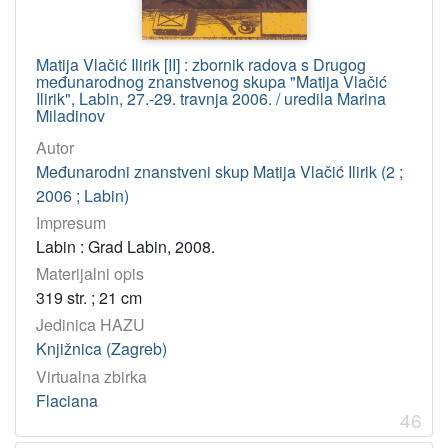
Matija Vlačić Ilirik [II] : zbornik radova s Drugog
međunarodnog znanstvenog skupa "Matija Vlačić
Ilirik", Labin, 27.-29. travnja 2006. / uredila Marina
Miladinov
Autor
Međunarodni znanstveni skup Matija Vlačić Ilirik (2 ;
2006 ; Labin)
Impresum
Labin : Grad Labin, 2008.
Materijalni opis
319 str. ; 21 cm
Jedinica HAZU
Knjižnica (Zagreb)
Virtualna zbirka
Flaciana
46