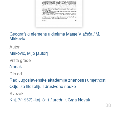
Geografski elementi u djelima Matije Vlačića / M.
Mirković
Autor
Mirković, Mijo [autor]
Vrsta građe
članak
Dio od
Rad Jugoslavenske akademije znanosti i umjetnosti.
Odjel za filozofiju i društvene nauke
Svezak
Knj. 7(1957)=knj. 311 / urednik Grga Novak
38