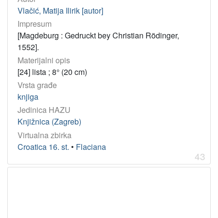
Vlačić, Matija Ilirik [autor]
Impresum
[Magdeburg : Gedruckt bey Christian Rödinger,
1552].
Materijalni opis
[24] lista ; 8° (20 cm)
Vrsta građe
knjiga
Jedinica HAZU
Knjižnica (Zagreb)
Virtualna zbirka
Croatica 16. st.
•
Flaciana
43