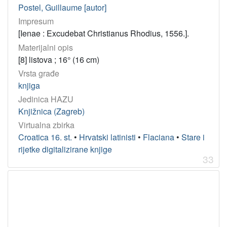
Postel, Guillaume [autor]
Impresum
[Ienae : Excudebat Christianus Rhodius, 1556.].
Materijalni opis
[8] listova ; 16° (16 cm)
Vrsta građe
knjiga
Jedinica HAZU
Knjižnica (Zagreb)
Virtualna zbirka
Croatica 16. st.
•
Hrvatski latinisti
•
Flaciana
•
Stare i
rijetke digitalizirane knjige
33