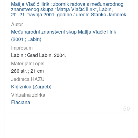
Matija Vlačić Ilirik : zbornik radova s međunarodnog
znanstvenog skupa "Matija Vlačić Ilirik", Labin,
20.-21. travnja 2001. godine / uredio Stanko Jambrek
Autor
Međunarodni znanstveni skup Matija Vlačić Ilirik ;
(2001 ; Labin)
Impresum
Labin : Grad Labin, 2004.
Materijalni opis
266 str. ; 21 cm
Jedinica HAZU
Knjižnica (Zagreb)
Virtualna zbirka
Flaciana
50