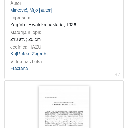
Autor
Mirković, Mijo [autor]
Impresum
Zagreb : Hrvatska naklada, 1938.
Materijalni opis
213 str. ; 20 cm
Jedinica HAZU
Knjižnica (Zagreb)
Virtualna zbirka
Flaciana
37