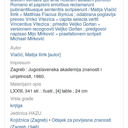
Romano et papismi erroribus reclamarunt
pubnantibusque sententiis scripserunt / Matija Vlačić
Ilirik = Matthias Flacius Illyricus ; odabrana poglavlja
preveo Vinko Vitezica = capita selecta vertit
Vincentius Vitezica ; priredio Veljko Gortan =
versionem recognovit Veljko Gortan ; predgovor
napisao Mijo Mirković = praefationem scripsit
Michael Mirković
Autor
Vlačić, Matija Ilirik [autor]
Impresum
Zagreb : Jugoslavenska akademija znanosti i
umjetnosti, 1960.
Materijalni opis
LXXIII, 341 str. : ilustr., [4] table ; 24 cm
Vrsta građe
knjiga
Jedinica HAZU
Knjižnica (Zagreb)
•
Odsjek za povijesne znanosti
(Zagreb 1948)