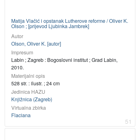
Matija Vlačić i opstanak Lutherove reforme / Oliver K.
Olson ; [prijevod Ljubinka Jambrek]
Autor
Olson, Oliver K. [autor]
Impresum
Labin ; Zagreb : Bogoslovni institut ; Grad Labin,
2010.
Materijalni opis
528 str. : ilustr. ; 24 cm
Jedinica HAZU
Knjižnica (Zagreb)
Virtualna zbirka
Flaciana
51