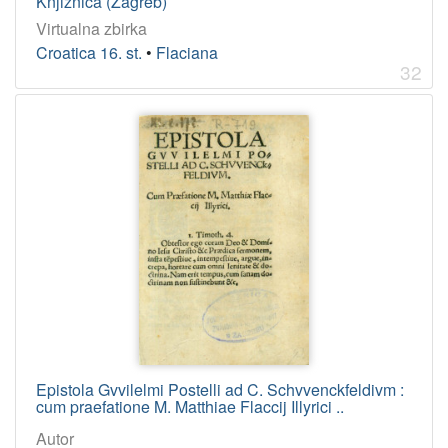
Knjižnica (Zagreb)
Virtualna zbirka
Croatica 16. st.
•
Flaciana
32
Epistola Gvvilelmi Postelli ad C. Schvvenckfeldivm :
cum praefatione M. Matthiae Flaccij Illyrici ..
Autor