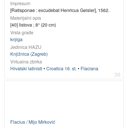
Impresum
[Ratisponae : excudebat Henricus Geisler], 1562.
Materijalni opis
[40] listova ; 8° (20 cm)
Vrsta građe
knjiga
Jedinica HAZU
Knjižnica (Zagreb)
Virtualna zbirka
Hrvatski latinisti
•
Croatica 16. st.
•
Flaciana
36
Flacius / Mijo Mirković