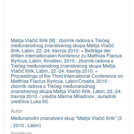
Matija Vlačić Ilirik [III] : zbornik radova s Trećeg
međunarodnog znanstvenog skupa Matija Vlačić
Ilirik, Labin, 22.-24. travnja 2010. = Beiträge der
dritten internationalen Konferenz zu Matthias Flacius
Illyricus, Labin, Kroatien, 2010 : zbornik radova s
Trećeg međunarodnog znanstvenog skupa Matija
Vlačić Ilirik, Labin, 22.-24. travnja 2010. =
Proceedings of the Third International Conference on
Matthias Flacius Illyricus, Labin/Croatia, 2010 :
zbornik radova s Trećeg međunarodnog
znanstvenog skupa Matija Vlačić Ilirik, Labin, 22.-24.
travnja 2010. / uredila Marina Miladinov ; suradnik
urednice Luka Ilić
Autor
Međunarodni znanstveni skup "Matija Vlačić Ilirik" (3
; 2010 ; Labin)
Impresum