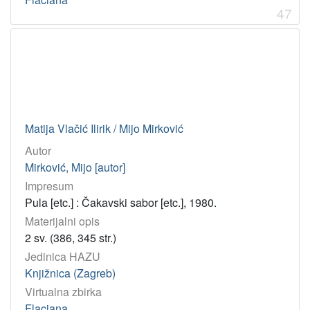
47
Matija Vlačić Ilirik / Mijo Mirković
Autor
Mirković, Mijo [autor]
Impresum
Pula [etc.] : Čakavski sabor [etc.], 1980.
Materijalni opis
2 sv. (386, 345 str.)
Jedinica HAZU
Knjižnica (Zagreb)
Virtualna zbirka
Flaciana