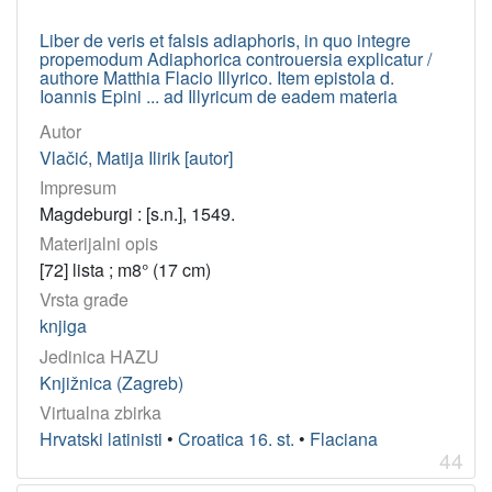
Liber de veris et falsis adiaphoris, in quo integre
propemodum Adiaphorica controuersia explicatur /
authore Matthia Flacio Illyrico. Item epistola d.
Ioannis Epini ... ad Illyricum de eadem materia
Autor
Vlačić, Matija Ilirik [autor]
Impresum
Magdeburgi : [s.n.], 1549.
Materijalni opis
[72] lista ; m8° (17 cm)
Vrsta građe
knjiga
Jedinica HAZU
Knjižnica (Zagreb)
Virtualna zbirka
Hrvatski latinisti
•
Croatica 16. st.
•
Flaciana
44