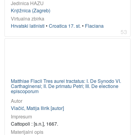
Jedinica HAZU
Knjižnica (Zagreb)
Virtualna zbirka
Hrvatski latinisti
•
Croatica 17. st.
•
Flaciana
53
Matthiae Flacii Tres aurei tractatus: I. De Synodo VI.
Carthaginensi; II. De primatu Petri; III. De electione
episcoporum
Autor
Vlačić, Matija Ilirik [autor]
Impresum
Cattopoli : [s.n.], 1667.
Materijalni opis