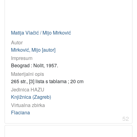
Matija Vlačić / Mijo Mirković
Autor
Mirković, Mijo [autor]
Impresum
Beograd : Nolit, 1957.
Materijalni opis
265 str., [3] lista s tablama ; 20 cm
Jedinica HAZU
Knjižnica (Zagreb)
Virtualna zbirka
Flaciana
52