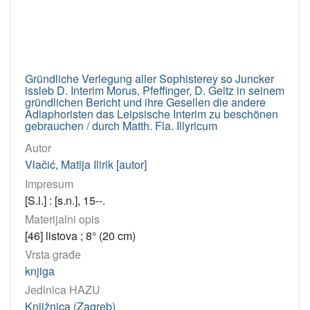
Gründliche Verlegung aller Sophisterey so Juncker
issleb D. Interim Morus, Pfeffinger, D. Geitz in seinem
gründlichen Bericht und ihre Gesellen die andere
Adiaphoristen das Leipsische Interim zu beschönen
gebrauchen / durch Matth. Fla. Illyricum
Autor
Vlačić, Matija Ilirik [autor]
Impresum
[S.l.] : [s.n.], 15--.
Materijalni opis
[46] listova ; 8° (20 cm)
Vrsta građe
knjiga
Jedinica HAZU
Knjižnica (Zagreb)