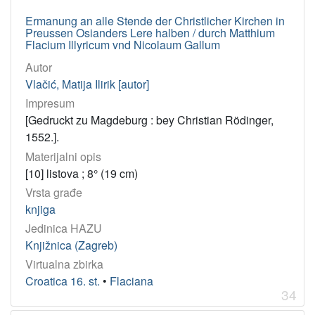
Ermanung an alle Stende der Christlicher Kirchen in
Preussen Osianders Lere halben / durch Matthium
Flacium Illyricum vnd Nicolaum Gallum
Autor
Vlačić, Matija Ilirik [autor]
Impresum
[Gedruckt zu Magdeburg : bey Christian Rödinger,
1552.].
Materijalni opis
[10] listova ; 8° (19 cm)
Vrsta građe
knjiga
Jedinica HAZU
Knjižnica (Zagreb)
Virtualna zbirka
Croatica 16. st.
•
Flaciana
34