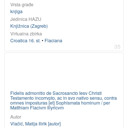
Vrsta građe
knjiga
Jedinica HAZU
Knjižnica (Zagreb)
Virtualna zbirka
Croatica 16. st.
•
Flaciana
35
Fidelis admonitio de Sacrosancto Iesv Christi
Testamento incorrvpto, ac in svo nativo sensu, contra
omnes imposturas [et] Sophismata hominum / per
Matthiam Flacivm Illyricvm
Autor
Vlačić, Matija Ilirik [autor]