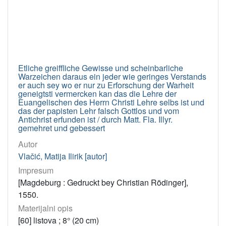
Etliche greiffliche Gewisse und scheinbarliche
Warzeichen daraus ein jeder wie geringes Verstands
er auch sey wo er nur zu Erforschung der Warheit
geneigtsti vermercken kan das die Lehre der
Euangelischen des Herrn Christi Lehre selbs ist und
das der papisten Lehr falsch Gottlos und vom
Antichrist erfunden ist / durch Matt. Fla. Illyr.
gemehret und gebessert
Autor
Vlačić, Matija Ilirik [autor]
Impresum
[Magdeburg : Gedruckt bey Christian Rödinger],
1550.
Materijalni opis
[60] listova ; 8° (20 cm)