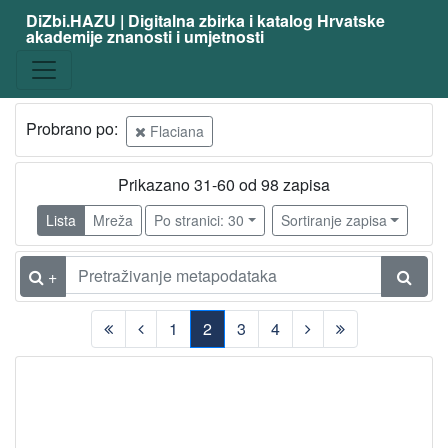
DiZbi.HAZU | Digitalna zbirka i katalog Hrvatske
akademije znanosti i umjetnosti
Probrano po:
Flaciana
Prikazano 31-60 od 98 zapisa
Lista
Mreža
Po stranici: 30
Sortiranje zapisa
+
1
2
3
4
(current)