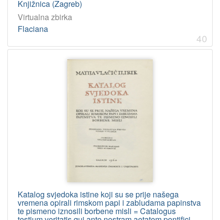
Knjižnica (Zagreb)
Virtualna zbirka
Flaciana
40
Katalog svjedoka istine koji su se prije našega
vremena opirali rimskom papi i zabludama papinstva
te pismeno iznosili borbene misli = Catalogus
testium veritatis qui ante nostram aetatem pontifici