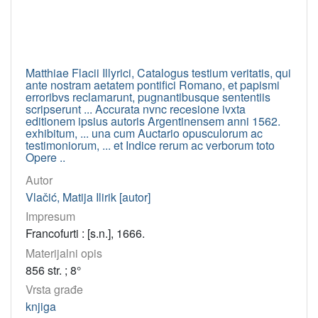
Matthiae Flacii Illyrici, Catalogus testium veritatis, qui
ante nostram aetatem pontifici Romano, et papismi
erroribvs reclamarunt, pugnantibusque sententiis
scripserunt ... Accurata nvnc recesione ivxta
editionem ipsius autoris Argentinensem anni 1562.
exhibitum, ... una cum Auctario opusculorum ac
testimoniorum, ... et Indice rerum ac verborum toto
Opere ..
Autor
Vlačić, Matija Ilirik [autor]
Impresum
Francofurti : [s.n.], 1666.
Materijalni opis
856 str. ; 8°
Vrsta građe
knjiga