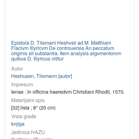
Epistola D. Tilemani Heshvsii ad M. Matthiam
Flacivm Illyricvm De controuersia An peccatum
originis sit substantia. Item analysis argvmentorvm
quibus D. Illyricus nititur
Autor
Heshusen, Tilemann [autor]
Impresum
Ienae : In officina haeredvm Christiani Rhodii, 1570.
Materijalni opis
[32] lista ; 8° (20 cm)
Vrsta građe
knjiga
Jedinica HAZU