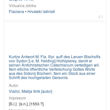
Virtualna zbirka
Flaciana
•
Hrvatski latinisti
41
Kurtze Antwort M. Fla. Illyr. auff des Laruen Bischoffs
von Sydon [i.e. M. Helding] Holhiplerey, damit er
seinen Antichristischen Catechisnum vertedigen wil.
Item etliche öffentliche Verfelschung Gottes Worts
aus des Sidonij Büchern. Item ein Stück aus einer
Schrift des hochgelarten Gersonis
Autor
Vlačić, Matija Ilirik [autor]
Impresum
[S.l.] : [s.n.], [1553.?].