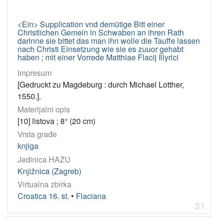
<Ein> Supplication vnd demütige Bitt einer
Christlichen Gemein in Schwaben an ihren Rath
darinne sie bittet das man ihn wolle die Tauffe lassen
nach Christi Einsetzung wie sie es zuuor gehabt
haben ; mit einer Vorrede Matthiae Flacij Illyrici
Impresum
[Gedruckt zu Magdeburg : durch Michael Lotther,
1550.].
Materijalni opis
[10] listova ; 8° (20 cm)
Vrsta građe
knjiga
Jedinica HAZU
Knjižnica (Zagreb)
Virtualna zbirka
Croatica 16. st.
•
Flaciana
31