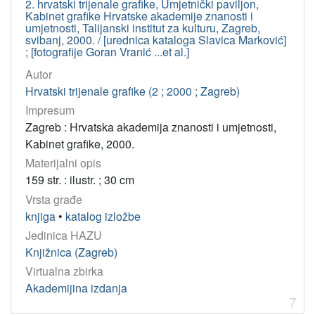
2. hrvatski trijenale grafike, Umjetnički paviljon,
Kabinet grafike Hrvatske akademije znanosti i
umjetnosti, Talijanski institut za kulturu, Zagreb,
svibanj, 2000. / [urednica kataloga Slavica Marković]
; [fotografije Goran Vranić ...et al.]
Autor
Hrvatski trijenale grafike (2 ; 2000 ; Zagreb)
Impresum
Zagreb : Hrvatska akademija znanosti i umjetnosti,
Kabinet grafike, 2000.
Materijalni opis
159 str. : ilustr. ; 30 cm
Vrsta građe
knjiga
•
katalog izložbe
Jedinica HAZU
Knjižnica (Zagreb)
Virtualna zbirka
Akademijina izdanja
7