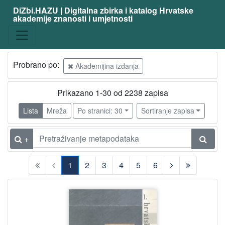
DiZbi.HAZU | Digitalna zbirka i katalog Hrvatske
akademije znanosti i umjetnosti
Probrano po:
Akademijina izdanja
Prikazano 1-30 od 2238 zapisa
Lista
Mreža
Po stranici: 30
Sortiranje zapisa
+
1
2
3
4
5
6
(current)