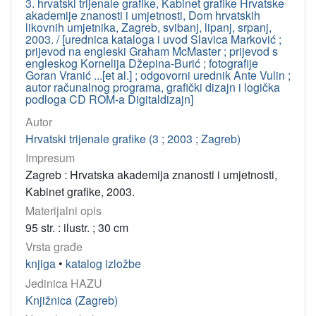
3. hrvatski trijenale grafike, Kabinet grafike Hrvatske
akademije znanosti i umjetnosti, Dom hrvatskih
likovnih umjetnika, Zagreb, svibanj, lipanj, srpanj,
2003. / [urednica kataloga i uvod Slavica Marković ;
prijevod na engleski Graham McMaster ; prijevod s
engleskog Kornelija Džepina-Burić ; fotografije
Goran Vranić ...[et al.] ; odgovorni urednik Ante Vulin ;
autor računalnog programa, grafički dizajn i logička
podloga CD ROM-a Digitaldizajn]
Autor
Hrvatski trijenale grafike (3 ; 2003 ; Zagreb)
Impresum
Zagreb : Hrvatska akademija znanosti i umjetnosti,
Kabinet grafike, 2003.
Materijalni opis
95 str. : ilustr. ; 30 cm
Vrsta građe
knjiga
•
katalog izložbe
Jedinica HAZU
Knjižnica (Zagreb)