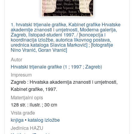
1. hrvatski trijenale grafike, Kabinet grafike Hrvatske
akademije znanosti i umjetnosti, Moderna galerija,
Zagreb, listopad-studeni 1997. / [koncepcija i
koordinacija izložbe, autorica likovnog postava,
urednica kataloga Slavica Marković] ; [fotografije
Nino Vranić, Goran Vranić]
Autor
Hrvatski trijenale grafike (1 ; 1997 ; Zagreb)
Impresum
Zagreb : Hrvatska akademija znanosti i umjetnosti,
Kabinet grafike, 1997.
Materijalni opis
128 str. : ilustr. ; 30 cm
Vrsta građe
knjiga
•
katalog izložbe
Jedinica HAZU