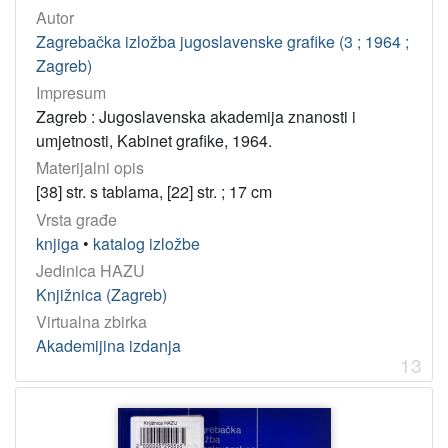
Autor
Zagrebačka izložba jugoslavenske grafike (3 ; 1964 ;
Zagreb)
Impresum
Zagreb : Jugoslavenska akademija znanosti i
umjetnosti, Kabinet grafike, 1964.
Materijalni opis
[38] str. s tablama, [22] str. ; 17 cm
Vrsta građe
knjiga
•
katalog izložbe
Jedinica HAZU
Knjižnica (Zagreb)
Virtualna zbirka
Akademijina izdanja
13