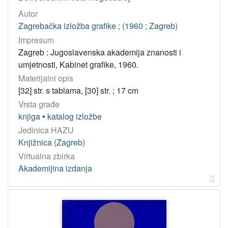
Autor
Zagrebačka izložba grafike ; (1960 ; Zagreb)
Impresum
Zagreb : Jugoslavenska akademija znanosti i
umjetnosti, Kabinet grafike, 1960.
Materijalni opis
[32] str. s tablama, [30] str. ; 17 cm
Vrsta građe
knjiga
•
katalog izložbe
Jedinica HAZU
Knjižnica (Zagreb)
Virtualna zbirka
Akademijina izdanja
3