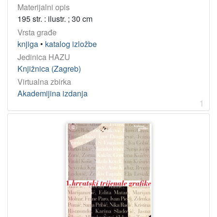
Materijalni opis
195 str. : ilustr. ; 30 cm
Vrsta građe
knjiga
•
katalog izložbe
Jedinica HAZU
Knjižnica (Zagreb)
Virtualna zbirka
Akademijina izdanja
1