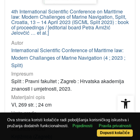
4th International Scientific Conference on Maritime
law: Modern Challenges of Marine Navigation, Split,
Croatia, 13 – 14 April 2023 (ISCML Split 2023) : book
of proceedings / [editorial board Petra Amižić
Jelovčić … et al.]
Autor
International Scientific Conference of Maritime law:
Modern Challanges of Marine Navigation (4 ; 2023 ;
Split)
Impresum
Split : Pravni fakultet ; Zagreb : Hrvatska akademija
znanosti i umjetnosti, 2023.
Open
Materijalni opis
VI, 269 str. ; 24 cm
Vrsta građe
knjiga
Ova stranica koristi kolačiće radi poboljšanja korisničkog iskustva i
pružanja dodatnih funkcionalnosti.
Pojedinosti
Pravila privatnosti
Jedinica HAZU
Dopusti kolačiće
Knjižnica (Zagreb)