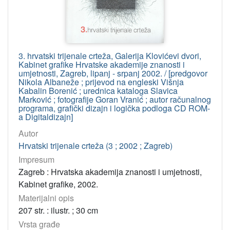
3. hrvatski trijenale crteža, Galerija Klovićevi dvori,
Kabinet grafike Hrvatske akademije znanosti i
umjetnosti, Zagreb, lipanj - srpanj 2002. / [predgovor
Nikola Albaneže ; prijevod na engleski Višnja
Kabalin Borenić ; urednica kataloga Slavica
Marković ; fotografije Goran Vranić ; autor računalnog
programa, grafički dizajn i logička podloga CD ROM-
a Digitaldizajn]
Autor
Hrvatski trijenale crteža (3 ; 2002 ; Zagreb)
Impresum
Zagreb : Hrvatska akademija znanosti i umjetnosti,
Kabinet grafike, 2002.
Materijalni opis
207 str. : ilustr. ; 30 cm
Vrsta građe