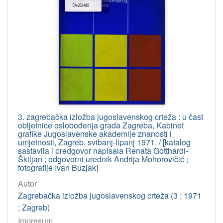
3. zagrebačka izložba jugoslavenskog crteža : u čast
obljetnice oslobođenja grada Zagreba, Kabinet
grafike Jugoslavenske akademije znanosti i
umjetnosti, Zagreb, svibanj-lipanj 1971. / [katalog
sastavila i predgovor napisala Renata Gotthardi-
Škiljan ; odgovorni urednik Andrija Mohorovičić ;
fotografije Ivan Buzjak]
Autor
Zagrebačka izložba jugoslavenskog crteža (3 ; 1971
; Zagreb)
Impresum