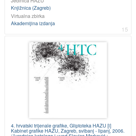
Jedinica HAZU
Knjižnica (Zagreb)
Virtualna zbirka
Akademijina izdanja
15
4. hrvatski trijenale grafike, Gliptoteka HAZU [i]
Kabinet grafike HAZU, Zagreb, svibanj - lipanj, 2006.
/ [urednica kataloga i uvod Slavica Marković ;