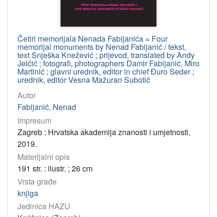
Četiri memorijala Nenada Fabijanića = Four
memorijal monuments by Nenad Fabijanić / tekst,
text Snješka Knežević ; prijevod, translated by Andy
Jelčić ; fotografi, photographers Damir Fabijanić, Miro
Martinić ; glavni urednik, editor in chief Đuro Seder ;
urednik, editor Vesna Mažuran Subotić
Autor
Fabijanić, Nenad
Impresum
Zagreb : Hrvatska akademija znanosti i umjetnosti,
2019.
Materijalni opis
191 str. : ilustr. ; 26 cm
Vrsta građe
knjiga
Jedinica HAZU