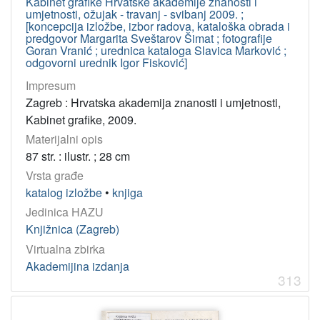
Kabinet grafike Hrvatske akademije znanosti i
umjetnosti, ožujak - travanj - svibanj 2009. ;
[koncepcija izložbe, izbor radova, kataloška obrada i
predgovor Margarita Sveštarov Šimat ; fotografije
Goran Vranić ; urednica kataloga Slavica Marković ;
odgovorni urednik Igor Fisković]
Impresum
Zagreb : Hrvatska akademija znanosti i umjetnosti,
Kabinet grafike, 2009.
Materijalni opis
87 str. : ilustr. ; 28 cm
Vrsta građe
katalog izložbe
•
knjiga
Jedinica HAZU
Knjižnica (Zagreb)
Virtualna zbirka
Akademijina izdanja
313