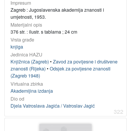
Impresum
Zagreb : Jugoslavenska akademija znanosti i
umjetnosti, 1953.
Materijalni opis
376 str. : ilustr. s tablama ; 24 cm
Vrsta građe
knjiga
Jedinica HAZU
Knjižnica (Zagreb)
•
Zavod za povijesne i društvene
znanosti (Rijeka)
•
Odsjek za povijesne znanosti
(Zagreb 1948)
Virtualna zbirka
Akademijina izdanja
Dio od
Djela Vatroslava Jagića / Vatroslav Jagić
322