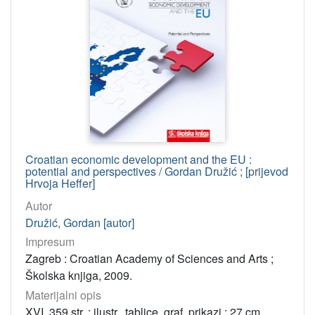
Croatian economic development and the EU :
potential and perspectives / Gordan Družić ; [prijevod
Hrvoja Heffer]
Autor
Družić, Gordan [autor]
Impresum
Zagreb : Croatian Academy of Sciences and Arts ;
Školska knjiga, 2009.
Materijalni opis
XVI, 359 str. : ilustr., tablice, graf. prikazi ; 27 cm