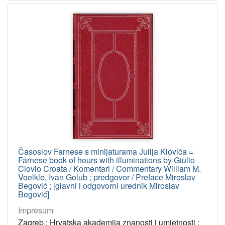
Časoslov Farnese s minijaturama Julija Klovića =
Farnese book of hours with illuminations by Giulio
Clovio Croata / Komentari / Commentary William M.
Voelkle, Ivan Golub ; predgovor / Preface Miroslav
Begović ; [glavni i odgovorni urednik Miroslav
Begović]
Impresum
Zagreb : Hrvatska akademija znanosti i umjetnosti ;