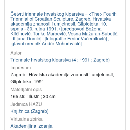
Četvrti triennale hrvatskog kiparstva = <The> Fourth
Triennial of Croatian Sculpture, Zagreb, Hrvatska
akademija znanosti i umjetnosti, Gliptoteka, 10.
srpnja - 30. rujna 1991. / [predgovori Božena
Kličinović, Tonko Maroević, Vesna Mažuran-Subotić,
Lilijana Domić] ; [fotografije Fedor Vučemilović] ;
[glavni urednik Andre Mohorovičić]
Autor
Triennale hrvatskog kiparstva (4 ; 1991 ; Zagreb)
Impresum
Zagreb : Hrvatska akademija znanosti i umjetnosti,
Gliptoteka, 1991.
Materijalni opis
165 str. : ilustr. ; 30 cm
Jedinica HAZU
Knjižnica (Zagreb)
Virtualna zbirka
Akademijina izdanja