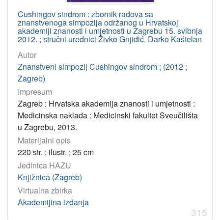
Cushingov sindrom : zbornik radova sa
znanstvenoga simpozija održanog u Hrvatskoj
akademiji znanosti i umjetnosti u Zagrebu 15. svibnja
2012. ; stručni urednici Živko Gnjidić, Darko Kaštelan
Autor
Znanstveni simpozij Cushingov sindrom ; (2012 ;
Zagreb)
Impresum
Zagreb : Hrvatska akademija znanosti i umjetnosti :
Medicinska naklada : Medicinski fakultet Sveučilišta
u Zagrebu, 2013.
Materijalni opis
220 str. : ilustr. ; 25 cm
Jedinica HAZU
Knjižnica (Zagreb)
Virtualna zbirka
Akademijina izdanja
315