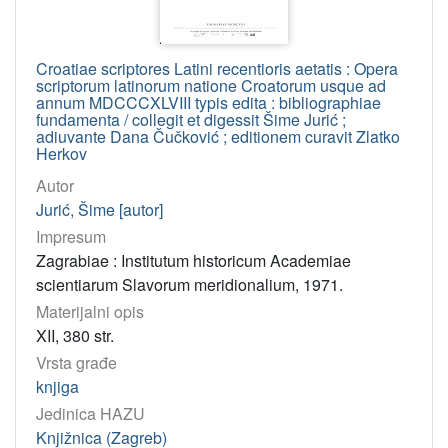
Croatiae scriptores Latini recentioris aetatis : Opera
scriptorum latinorum natione Croatorum usque ad
annum MDCCCXLVIII typis edita : bibliographiae
fundamenta / collegit et digessit Šime Jurić ;
adiuvante Dana Čučković ; editionem curavit Zlatko
Herkov
Autor
Jurić, Šime [autor]
Impresum
Zagrabiae : Institutum historicum Academiae
scientiarum Slavorum meridionalium, 1971.
Materijalni opis
XII, 380 str.
Vrsta građe
knjiga
Jedinica HAZU
Knjižnica (Zagreb)