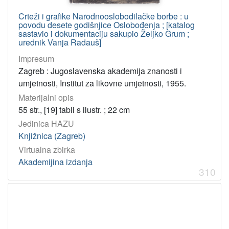
Crteži i grafike Narodnooslobodilačke borbe : u
povodu desete godišnjice Oslobođenja ; [katalog
sastavio i dokumentaciju sakupio Željko Grum ;
urednik Vanja Radauš]
Impresum
Zagreb : Jugoslavenska akademija znanosti i
umjetnosti, Institut za likovne umjetnosti, 1955.
Materijalni opis
55 str., [19] tabli s ilustr. ; 22 cm
Jedinica HAZU
Knjižnica (Zagreb)
Virtualna zbirka
Akademijina izdanja
310