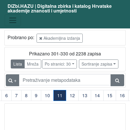
DiZbi.HAZU | Digitalna zbirka i katalog Hrvatske
akademije znanosti i umjetnosti
Probrano po:
Akademijina izdanja
Prikazano 301-330 od 2238 zapisa
Lista
Mreža
Po stranici: 30
Sortiranje zapisa
+
6
7
8
9
10
11
12
13
14
15
16
(current)