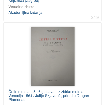
Knjižnica (Zagreb)
Virtualna zbirka
Akademijina izdanja
319
Četiri moteta u 5 i 6 glasova : iz zbirke moteta,
Venecija 1564 / Julije Skjavetić ; priredio Dragan
Plamenac