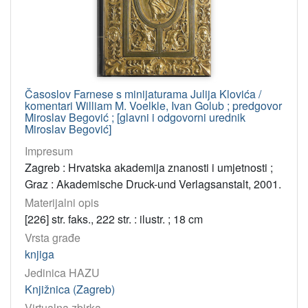
Časoslov Farnese s minijaturama Julija Klovića /
komentari William M. Voelkle, Ivan Golub ; predgovor
Miroslav Begović ; [glavni i odgovorni urednik
Miroslav Begović]
Impresum
Zagreb : Hrvatska akademija znanosti i umjetnosti ;
Graz : Akademische Druck-und Verlagsanstalt, 2001.
Materijalni opis
[226] str. faks., 222 str. : ilustr. ; 18 cm
Vrsta građe
knjiga
Jedinica HAZU
Knjižnica (Zagreb)
Virtualna zbirka