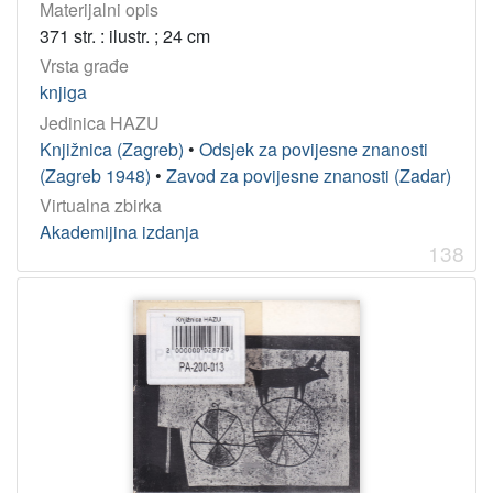
Materijalni opis
371 str. : ilustr. ; 24 cm
Vrsta građe
knjiga
Jedinica HAZU
Knjižnica (Zagreb)
•
Odsjek za povijesne znanosti
(Zagreb 1948)
•
Zavod za povijesne znanosti (Zadar)
Virtualna zbirka
Akademijina izdanja
138