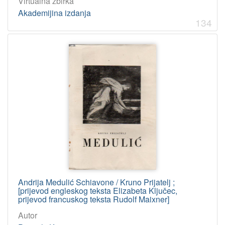
Virtualna zbirka
Akademijina izdanja
134
Andrija Medulić Schiavone / Kruno Prijatelj ;
[prijevod engleskog teksta Elizabeta Ključec,
prijevod francuskog teksta Rudolf Maixner]
Autor