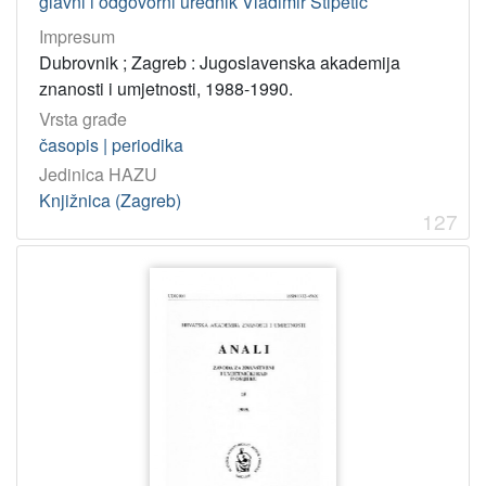
glavni i odgovorni urednik Vladimir Stipetić
Impresum
Dubrovnik ; Zagreb : Jugoslavenska akademija
znanosti i umjetnosti, 1988-1990.
Vrsta građe
časopis | periodika
Jedinica HAZU
Knjižnica (Zagreb)
127