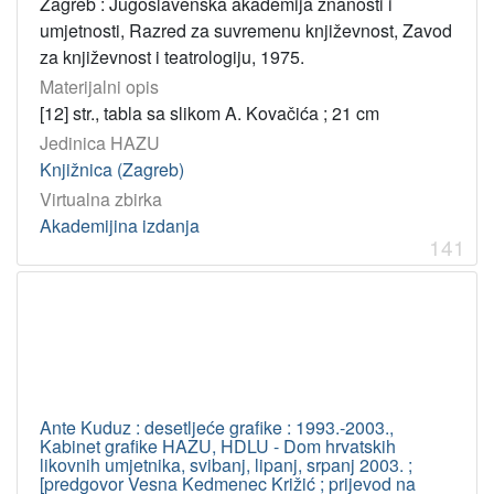
Zagreb : Jugoslavenska akademija znanosti i
umjetnosti, Razred za suvremenu književnost, Zavod
za književnost i teatrologiju, 1975.
Materijalni opis
[12] str., tabla sa slikom A. Kovačića ; 21 cm
Jedinica HAZU
Knjižnica (Zagreb)
Virtualna zbirka
Akademijina izdanja
141
Ante Kuduz : desetljeće grafike : 1993.-2003.,
Kabinet grafike HAZU, HDLU - Dom hrvatskih
likovnih umjetnika, svibanj, lipanj, srpanj 2003. ;
[predgovor Vesna Kedmenec Križić ; prijevod na