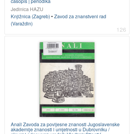
časopis | periodika
Jedinica HAZU
Knjižnica (Zagreb)
•
Zavod za znanstveni rad
(Varaždin)
126
Anali Zavoda za povijesne znanosti Jugoslavenske
akademije znanosti i umjetnosti u Dubrovniku /