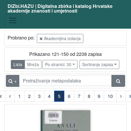
DiZbi.HAZU | Digitalna zbirka i katalog Hrvatske
akademije znanosti i umjetnosti
Probrano po:
Akademijina izdanja
Prikazano 121-150 od 2238 zapisa
Lista
Mreža
Po stranici: 30
Sortiranje zapisa
+
1
2
3
4
5
6
7
8
9
10
(current)