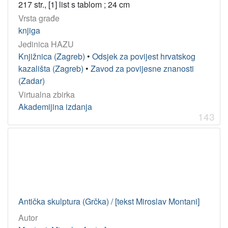
217 str., [1] list s tablom ; 24 cm
Vrsta građe
knjiga
Jedinica HAZU
Knjižnica (Zagreb)
•
Odsjek za povijest hrvatskog
kazališta (Zagreb)
•
Zavod za povijesne znanosti
(Zadar)
Virtualna zbirka
Akademijina izdanja
143
Antička skulptura (Grčka) / [tekst Miroslav Montani]
Autor