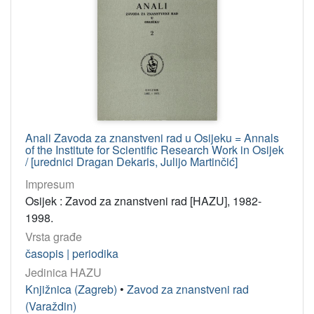
Anali Zavoda za znanstveni rad u Osijeku = Annals
of the Institute for Scientific Research Work in Osijek
/ [urednici Dragan Dekaris, Julijo Martinčić]
Impresum
Osijek : Zavod za znanstveni rad [HAZU], 1982-
1998.
Vrsta građe
časopis | periodika
Jedinica HAZU
Knjižnica (Zagreb)
•
Zavod za znanstveni rad
(Varaždin)