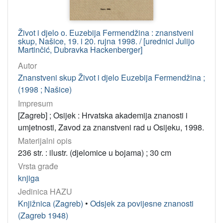
InC
601
PDM
65
Život i djelo o. Euzebija Fermendžina : znanstveni
skup, Našice, 19. i 20. rujna 1998. / [urednici Julijo
Martinčić, Dubravka Hackenberger]
[
Autor
2
Znanstveni skup Život i djelo Euzebija Fermendžina ;
]
(1998 ; Našice)
Impresum
[Zagreb] ; Osijek : Hrvatska akademija znanosti i
umjetnosti, Zavod za znanstveni rad u Osijeku, 1998.
Materijalni opis
236 str. : ilustr. (djelomice u bojama) ; 30 cm
Vrsta građe
knjiga
Jedinica HAZU
Knjižnica (Zagreb)
•
Odsjek za povijesne znanosti
(Zagreb 1948)