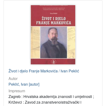
Stare i rijetke digitalizirane knjige
1
Donacija iz obiteljske knjižnice akademika Nenada Trinajstić
1
Croatica 16. st.
1
[
1
6
]
Tip
građe
tekst
2217
Život i djelo Franje Markovića / Ivan Peklić
TEXT
19
Autor
Peklić, Ivan [autor]
Impresum
[
Zagreb : Hrvatska akademija znanosti i umjetnosti ;
2
Križevci : Zavod za znanstvenoistraživački i
]