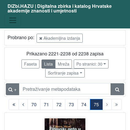
DiZbi.HAZU | Digitalna zbirka i katalog Hrvatske
akademije znanosti i umjetnosti
Građa
Knjižnična građa
2220
Digitalna i digitalizirana građa
763
Probrano po:
Akademijina izdanja
Prikazano 2221-2238 od 2238 zapisa
[
2
Faseta
Lista
Mreža
Po stranici: 30
]
Sortiranje zapisa
Vrsta
građe
+
knjiga
937
časopis | periodika
161
70
71
72
73
74
75
katalog izložbe
137
(current)
nakladnička cjelina
124
e-knjiga
9