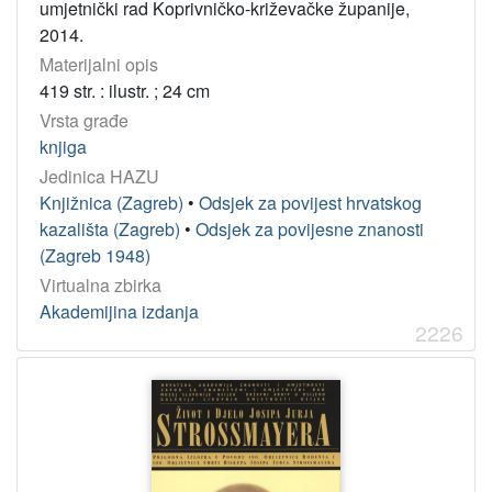
umjetnički rad Koprivničko-križevačke županije,
Jedinica
2014.
HAZU
Materijalni opis
Knjižnica (Zagreb)
2236
419 str. : ilustr. ; 24 cm
Odsjek za povijesne znanosti (Zagreb 1948)
236
Vrsta građe
Odsjek za povijest hrvatskog kazališta (Zagreb)
65
knjiga
Strossmayerova galerija starih majstora (Zagreb)
63
Jedinica HAZU
Knjižnica (Zagreb)
•
Odsjek za povijest hrvatskog
Zavod za povijesne znanosti (Zadar)
62
kazališta (Zagreb)
•
Odsjek za povijesne znanosti
Zavod za povijesne i društvene znanosti (Rijeka)
31
(Zagreb 1948)
Jadranski zavod (Zagreb)
17
Virtualna zbirka
Zavod za znanstveni rad (Varaždin)
14
Akademijina izdanja
2226
Zavod za znanstveni i umjetnički rad (Osijek)
10
Odsjek za povijest hrvatske glazbe (Zagreb)
6
Gliptoteka (Zagreb)
1
Arhiv za likovne umjetnosti (Zagreb)
1