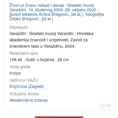
Život uz Dravu nekad i danas : Gradski muzej
Varaždin, 19. studenog 2004.-28. veljače 2005. ;
[autori tekstova Antica Bregović...[et al.] ; fotografije
Željko Bregović...[et al.]
Impresum
Varaždin : Gradski muzej Varaždin ; Hrvatska
akademija znanosti i umjetnosti, Zavod za
znanstveni radu u Varaždinu, 2004.
Materijalni opis
106 str. : ilustr. u bojama ; 28 cm
Vrsta građe
knjiga
Jedinica HAZU
Knjižnica (Zagreb)
Virtualna zbirka
Akademijina izdanja
2236