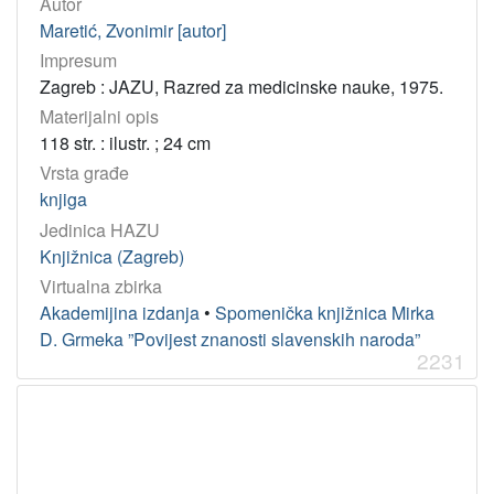
Autor
Maretić, Zvonimir [autor]
Impresum
Zagreb : JAZU, Razred za medicinske nauke, 1975.
Materijalni opis
118 str. : ilustr. ; 24 cm
Vrsta građe
knjiga
Jedinica HAZU
Knjižnica (Zagreb)
Virtualna zbirka
Akademijina izdanja
•
Spomenička knjižnica Mirka
D. Grmeka ”Povijest znanosti slavenskih naroda”
2231