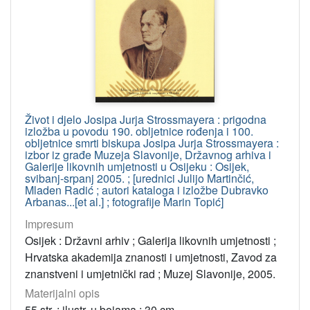
[
1
2
]
Godina
9999
70
2011
55
Život i djelo Josipa Jurja Strossmayera : prigodna
izložba u povodu 190. obljetnice rođenja i 100.
1991
48
obljetnice smrti biskupa Josipa Jurja Strossmayera :
izbor iz građe Muzeja Slavonije, Državnog arhiva i
2014
46
Galerije likovnih umjetnosti u Osijeku : Osijek,
2009
44
svibanj-srpanj 2005. ; [urednici Julijo Martinčić,
Mladen Radić ; autori kataloga i izložbe Dubravko
2013
44
Arbanas...[et al.] ; fotografije Marin Topić]
1973
43
Impresum
2016
42
Osijek : Državni arhiv ; Galerija likovnih umjetnosti ;
Hrvatska akademija znanosti i umjetnosti, Zavod za
2025
41
znanstveni i umjetnički rad ; Muzej Slavonije, 2005.
2001
40
Materijalni opis
1971
38
55 str. : ilustr. u bojama ; 30 cm