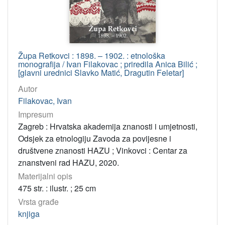
Župa Retkovci : 1898. – 1902. : etnološka
monografija / Ivan Filakovac ; priredila Anica Bilić ;
[glavni urednici Slavko Matić, Dragutin Feletar]
Autor
Filakovac, Ivan
Impresum
Zagreb : Hrvatska akademija znanosti i umjetnosti,
Odsjek za etnologiju Zavoda za povijesne i
društvene znanosti HAZU ; Vinkovci : Centar za
znanstveni rad HAZU, 2020.
Materijalni opis
475 str. : ilustr. ; 25 cm
Vrsta građe
knjiga