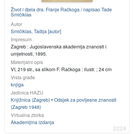
Jugoslavenska akademija znanosti i umjetnosti. Matematičko-
3
Život i djela dra. Franje Račkoga / napisao Tade
Smičiklas
Hrvatska akademija znanosti i umjetnosti
3
Autor
Hrvatska akademija znanosti i umjetnosti. Znanstveni savjet 
3
Smičiklas, Tadija [autor]
Znanstveno vijeće za poljoprivredu i šumarstvo
3
Impresum
Razred za matematičke, fizičke i kemijske znanosti
3
Zagreb : Jugoslavenska akademija znanosti i
Hrvatska akademija znanosti i umjetnosti. Razred za matematič
3
umjetnosti, 1895.
Hrvatska akademija znanosti i umjetnosti. Razred za prirodne 
2
Materijalni opis
VI, 219 str., sa slikom F. Račkoga : ilustr. ; 24 cm
Hrvatska akademija znanosti i umjetnosti. Razred za filološke
2
Vrsta građe
Zavod za znanstveni rad (Varaždin)
2
knjiga
Zagrebački salon (6 ; 1971 ; Zagreb)
2
Jedinica HAZU
Knjižnica (Zagreb)
•
Odsjek za povijesne znanosti
(Zagreb 1948)
[
2
Virtualna zbirka
1
Akademijina izdanja
8
2224
]