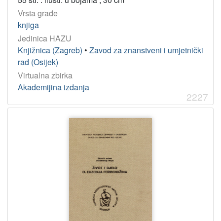
2021
38
Vrsta građe
2008
37
knjiga
Jedinica HAZU
2012
36
Knjižnica (Zagreb)
•
Zavod za znanstveni i umjetnički
2003
36
rad (Osijek)
2005
36
Virtualna zbirka
2007
35
Akademijina izdanja
2227
1969
34
2024
33
1999
33
[
1
5
1
]
Licencije