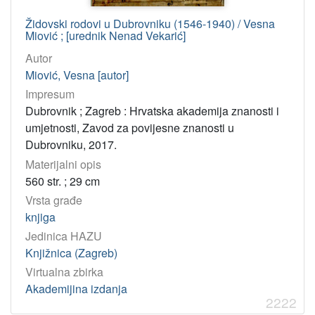
Jelčić, Dubravko
20
Martinčić, Julijo
20
Židovski rodovi u Dubrovniku (1546-1940) / Vesna
Miović ; [urednik Nenad Vekarić]
Autor
[
Miović, Vesna [autor]
1
Impresum
4
Dubrovnik ; Zagreb : Hrvatska akademija znanosti i
6
umjetnosti, Zavod za povijesne znanosti u
1
]
Dubrovniku, 2017.
Materijalni opis
UDK
560 str. ; 29 cm
76(064) – Grafička umjetnost: izložbe
103
Vrsta građe
73(064) – Kiparstvo: izložbe
77
knjiga
741/744(064) – Crtež: izložbe
57
Jedinica HAZU
75(064) – Slikarstvo: izložbe
56
Knjižnica (Zagreb)
069:7.074 – Umjetničke zbirke
29
Virtualna zbirka
Akademijina izdanja
72/76(064) – Likovne umjetnosti: izložbe
28
2222
069:75 – Galerije
27