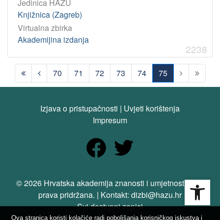
Jedinica HAZU
Knjižnica (Zagreb)
Virtualna zbirka
Akademijina izdanja
2238
70
71
72
73
74
75
(current)
Izjava o pristupačnosti
|
Uvjeti korištenja
Impresum
Open
© 2026 Hrvatska akademija znanosti i umjetnosti. Sva
prava pridržana. | Kontakt: dizbi@hazu.hr
Svi dostupni zapisi
Ova stranica koristi kolačiće radi poboljšanja korisničkog iskustva i