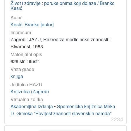
Život i zdravlje : poruke onima koji dolaze / Branko
Kesić
Autor
Kesić, Branko [autor]
Impresum
Zagreb : JAZU, Razred za medicinske znanosti ;
Stvarnost, 1983.
Materijalni opis
629 str. : ilustr.
Vrsta građe
knjiga
Jedinica HAZU
Knjižnica (Zagreb)
Virtualna zbirka
Akademijina izdanja
•
Spomenička knjižnica Mirka
D. Grmeka ”Povijest znanosti slavenskih naroda”
2234