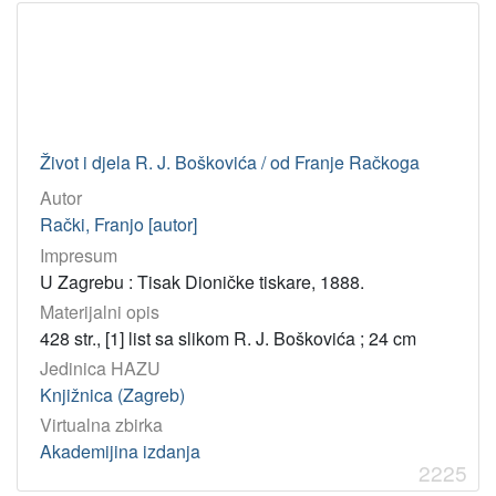
Virtualne
zbirke
Akademijina izdanja
2235
Digitalizirana građa Knjižnice Strossmayerove galerije
59
155. godina Knjižnice HAZU
37
Život i djela R. J. Boškovića / od Franje Račkoga
Pomorskopravna zbirka Jadranskog zavoda HAZU
13
Autor
Katalozi Strossmayerove galerije
12
Rački, Franjo [autor]
Spomenička knjižnica Mirka D. Grmeka ”Povijest znanosti sl
4
Impresum
U Zagrebu : Tisak Dioničke tiskare, 1888.
Hrvatski latinisti
3
Materijalni opis
Marko Marulić i Akademija
3
428 str., [1] list sa slikom R. J. Boškovića ; 24 cm
Strane knjige 16. st.
3
Jedinica HAZU
Izdanja Knjižnice Hrvatske akademije znanosti i umjetnosti
3
Knjižnica (Zagreb)
Ljekovita moć pučke medicine
2
Virtualna zbirka
Akademijina izdanja
Pokroviteljstvo Hrvatske akademije znanosti i umjetnosti
2
2225
Glagolitica
1