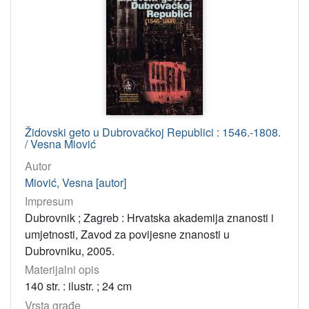
elektronička građa
9
poseban otisak
6
svezak časopisa
5
note
4
letak
4
sitni tisak
3
Židovski geto u Dubrovačkoj Republici : 1546.-1808.
/ Vesna Miović
[
Autor
1
Miović, Vesna [autor]
1
Impresum
]
Dubrovnik ; Zagreb : Hrvatska akademija znanosti i
Osobe
umjetnosti, Zavod za povijesne znanosti u
Marković, Slavica
101
Dubrovniku, 2005.
Mohorovičić, Andre
92
Materijalni opis
140 str. : ilustr. ; 24 cm
Gotthardi-Škiljan, Renata
70
Vrsta građe
Kralj, Ariana
54