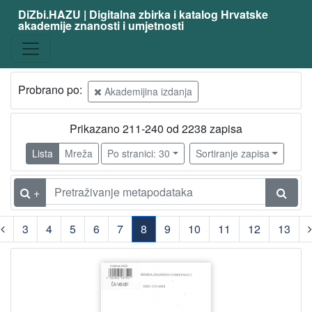
DiZbi.HAZU | Digitalna zbirka i katalog Hrvatske
akademije znanosti i umjetnosti
Probrano po:
Akademijina izdanja
Prikazano 211-240 od 2238 zapisa
Lista
Mreža
Po stranici: 30
Sortiranje zapisa
+
3
4
5
6
7
8
9
10
11
12
13
(current)