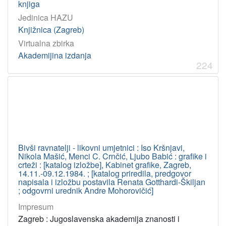
knjiga
Jedinica HAZU
Knjižnica (Zagreb)
Virtualna zbirka
Akademijina izdanja
224
Bivši ravnatelji - likovni umjetnici : Iso Kršnjavi,
Nikola Mašić, Menci C. Crnčić, Ljubo Babić : grafike i
crteži : [katalog izložbe], Kabinet grafike, Zagreb,
14.11.-09.12.1984. ; [katalog priredila, predgovor
napisala i izložbu postavila Renata Gotthardi-Škiljan
; odgovrni urednik Andre Mohorovičić]
Impresum
Zagreb : Jugoslavenska akademija znanosti i