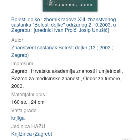
Bolesti dojke : zbornik radova XIII. znanstvenog
sastanka "Bolesti dojke" održanog 2.10.2003. u
Zagrebu ; [urednici Ivan Prpić, Josip Unušić]
Autor
Znanstveni sastanak Bolesti dojke (13 ; 2003 ;
Zagreb)
Impresum
Zagreb : Hrvatska akademija znanosti i umjetnosti,
Razred za medicinske znanosti, Odbor za tumore,
2003.
Materijalni opis
160 str. ; 24 cm
Vrsta građe
knjiga
Jedinica HAZU
Knjižnica (Zagreb)
230