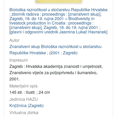
Biološka raznolikost u stočarstvu Republike Hrvatske
: zbornik radova : proceedings : [znanstveni skup],
Zagreb, 18. do 19. rujna 2001 = Biodiversity in
livestock production in Croatia : proceedings :
[znanstveni skup], Zagreb, 18. do 19. rujna 2001 ;
[glavni i odgovorni urednik Jasmina Lukač Havranek]
Autor
Znanstveni skup Biološka raznolikost u stočarstvu
Republike Hrvatske ; (2001 ; Zagreb)
Impresum
Zagreb : Hrvatska akademija znanosti i umjetnosti,
Znanstveno vijeće za poljoprivredu i šumarstvo,
2001.
Materijalni opis
145 str. : ilustr. ; 24 cm
Jedinica HAZU
Knjižnica (Zagreb)
Virtualna zbirka