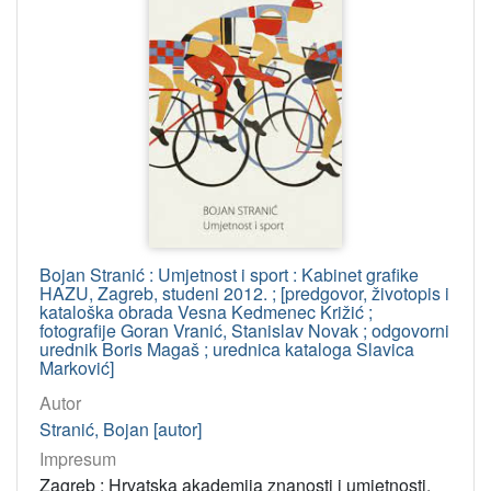
Bojan Stranić : Umjetnost i sport : Kabinet grafike
HAZU, Zagreb, studeni 2012. ; [predgovor, životopis i
kataloška obrada Vesna Kedmenec Križić ;
fotografije Goran Vranić, Stanislav Novak ; odgovorni
urednik Boris Magaš ; urednica kataloga Slavica
Marković]
Autor
Stranić, Bojan [autor]
Impresum
Zagreb : Hrvatska akademija znanosti i umjetnosti,