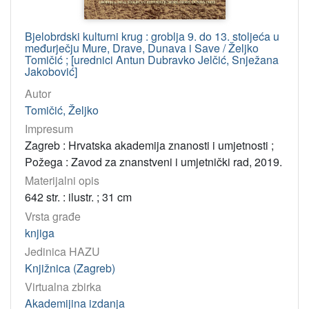
Bjelobrdski kulturni krug : groblja 9. do 13. stoljeća u
međurječju Mure, Drave, Dunava i Save / Željko
Tomičić ; [urednici Antun Dubravko Jelčić, Snježana
Jakobović]
Autor
Tomičić, Željko
Impresum
Zagreb : Hrvatska akademija znanosti i umjetnosti ;
Požega : Zavod za znanstveni i umjetnički rad, 2019.
Materijalni opis
642 str. : ilustr. ; 31 cm
Vrsta građe
knjiga
Jedinica HAZU
Knjižnica (Zagreb)
Virtualna zbirka
Akademijina izdanja