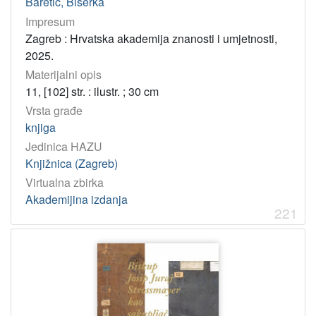
Baretić, Biserka
Impresum
Zagreb : Hrvatska akademija znanosti i umjetnosti,
2025.
Materijalni opis
11, [102] str. : ilustr. ; 30 cm
Vrsta građe
knjiga
Jedinica HAZU
Knjižnica (Zagreb)
Virtualna zbirka
Akademijina izdanja
221