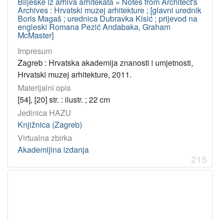
Bilješke iz arhiva arhitekata = Notes from Architect's
Archives : Hrvatski muzej arhitekture ; [glavni urednik
Boris Magaš ; urednica Dubravka Kisić ; prijevod na
engleski Romana Pezić Andabaka, Graham
McMaster]
Impresum
Zagreb : Hrvatska akademija znanosti i umjetnosti,
Hrvatski muzej arhitekture, 2011.
Materijalni opis
[54], [20] str. : ilustr. ; 22 cm
Jedinica HAZU
Knjižnica (Zagreb)
Virtualna zbirka
Akademijina izdanja
215