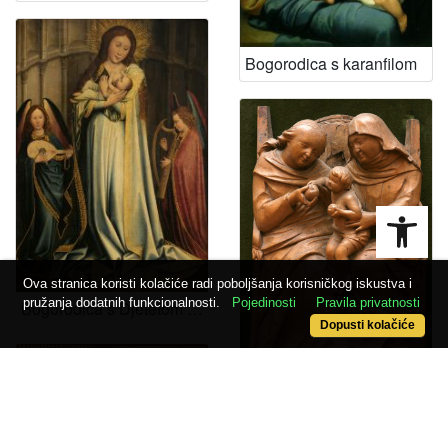
Bogorodica s karanfilom
Open
Ova stranica koristi kolačiće radi poboljšanja korisničkog iskustva i
pružanja dodatnih funkcionalnosti.
Pojedinosti
Pravila privatnosti
Bogorodica s Djetetom u apsidi
Dopusti kolačiće
Bogorodicom i Djetetom i svetom Anom