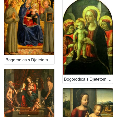
Bogorodica s Djetetom i svetima Franjom i Bernardinom
Bogorodica s Djetetom i svetima Kuzmom i Damjanom