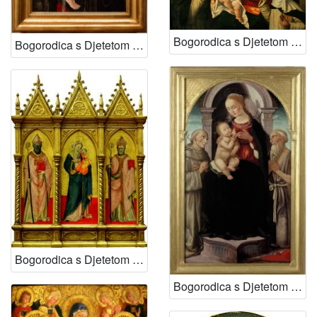
Bogorodica s Djetetom i svetima Dominikom i Katarinom Sijenskom
Bogorodica s Djetetom i dva kerubina
Bogorodica s Djetetom i svetima Ambrozijem i Augustinom
Bogorodica s Djetetom i svetima Franjom i Jeronimom