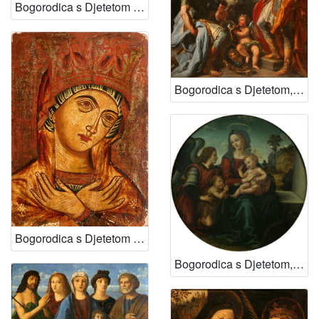
Bogorodica s Djetetom i svetom Katarinom
Bogorodica s Djetetom, svecima i anđelima
Bogorodica s Djetetom (shema Skopiotisa)
Bogorodica s Djetetom, svetim Ivanom i anđelom