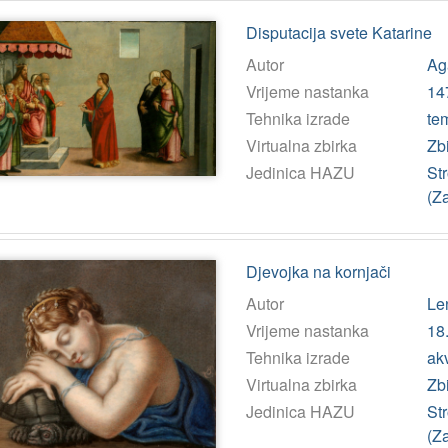
Disputacija svete Katarine
Autor
Aga
Vrijeme nastanka
14
Tehnika izrade
tem
Virtualna zbirka
Zb
Jedinica HAZU
St
(Z
Djevojka na kornjači
Autor
Len
Vrijeme nastanka
18.
Tehnika izrade
ak
Virtualna zbirka
Zb
Jedinica HAZU
St
(Z