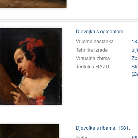
Djevojka s ogledalom
Vrijeme nastanka
18.
Tehnika izrade
ulj
Virtualna zbirka
Zb
Jedinica HAZU
St
(Z
Djevojka s ribama, 1681.
Autor
Sli