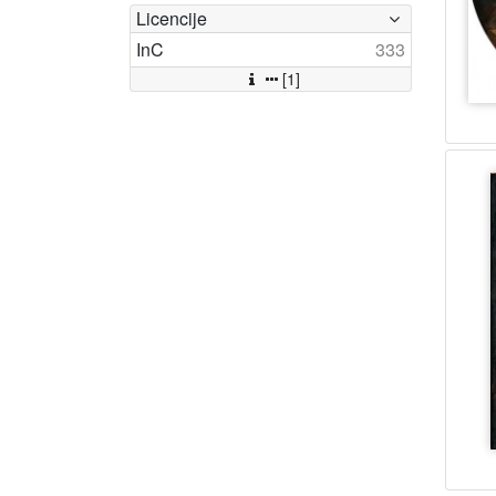
Licencije
InC
333
[1]