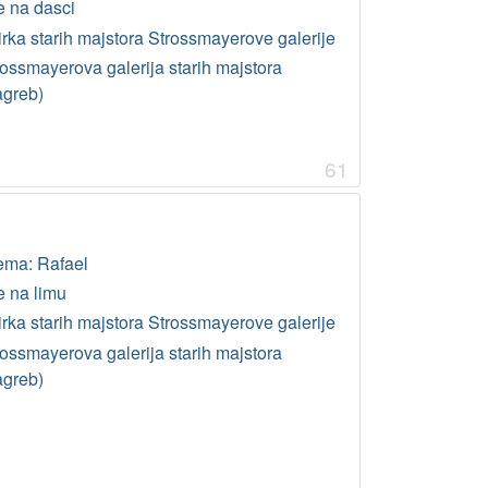
e na dasci
irka starih majstora Strossmayerove galerije
rossmayerova galerija starih majstora
agreb)
61
ema: Rafael
e na limu
irka starih majstora Strossmayerove galerije
rossmayerova galerija starih majstora
agreb)