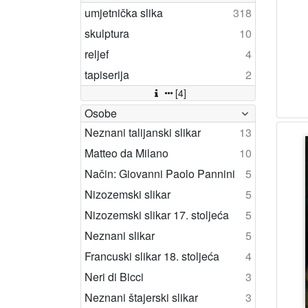
umjetnička slika
318
skulptura
10
reljef
4
tapiserija
2
[4]
Osobe
Neznani talijanski slikar
13
Matteo da Milano
10
Način: Giovanni Paolo Pannini
5
Nizozemski slikar
5
Nizozemski slikar 17. stoljeća
5
Neznani slikar
5
Francuski slikar 18. stoljeća
4
Neri di Bicci
3
Neznani štajerski slikar
3