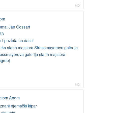
62
tom
ema: Jan Gossart
78
e i pozlata na dasci
irka starih majstora Strossmayerove galerije
rossmayerova galerija starih majstora
agreb)
63
svetom Anom
znani njemački kipar
 stoljeće