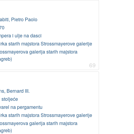
biti, Pietro Paolo
70
pera i ulje na dasci
irka starih majstora Strossmayerove galerije
rossmayerova galerija starih majstora
agreb)
69
s, Bernard III.
 stoljeće
varel na pergamentu
irka starih majstora Strossmayerove galerije
rossmayerova galerija starih majstora
agreb)