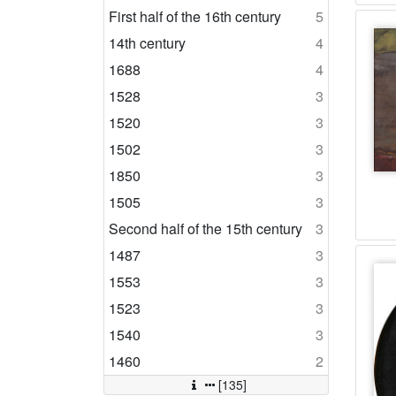
First half of the 16th century
5
14th century
4
1688
4
1528
3
1520
3
1502
3
1850
3
1505
3
Second half of the 15th century
3
1487
3
1553
3
1523
3
1540
3
1460
2
[135]