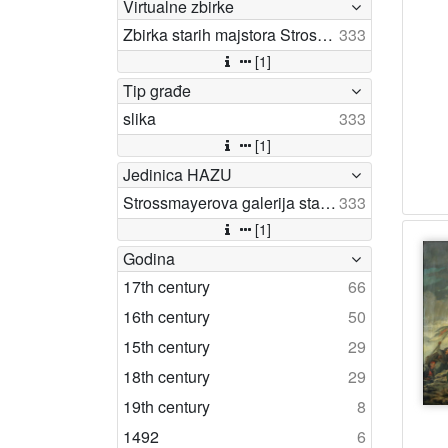
Virtualne zbirke
Zbirka starih majstora Strossmayerove galerije
333
[1]
Tip građe
slika
333
[1]
Jedinica HAZU
Strossmayerova galerija starih majstora (Zagreb)
333
[1]
Godina
17th century
66
16th century
50
15th century
29
18th century
29
19th century
8
1492
6