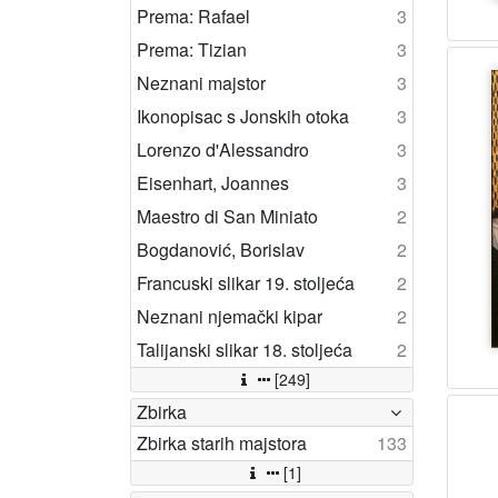
Prema: Rafael
3
Prema: Tizian
3
Neznani majstor
3
Ikonopisac s Jonskih otoka
3
Lorenzo d'Alessandro
3
Eisenhart, Joannes
3
Maestro di San Miniato
2
Bogdanović, Borislav
2
Francuski slikar 19. stoljeća
2
Neznani njemački kipar
2
Talijanski slikar 18. stoljeća
2
[249]
Zbirka
Zbirka starih majstora
133
[1]