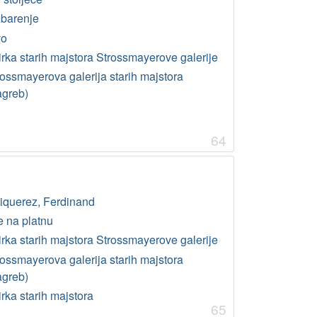
zbarenje
vo
irka starih majstora Strossmayerove galerije
rossmayerova galerija starih majstora
agreb)
64
iquerez, Ferdinand
e na platnu
irka starih majstora Strossmayerove galerije
rossmayerova galerija starih majstora
agreb)
rka starih majstora
65