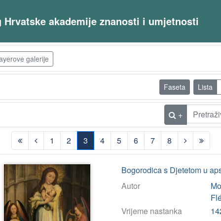
og Hrvatske akademije znanosti i umjetnosti
ayerove galerije
Faseta
Lista
+
1
2
3
4
5
6
7
8
(current)
Bogorodica s Djetetom u aps
Autor
Mo
Fl
Vrijeme nastanka
14