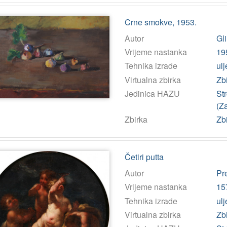
Crne smokve, 1953.
Autor
Gl
Vrijeme nastanka
19
Tehnika izrade
ulj
Virtualna zbirka
Zb
Jedinica HAZU
St
(Z
Zbirka
Zbi
Četiri putta
Autor
Pr
Vrijeme nastanka
15
Tehnika izrade
ulj
Virtualna zbirka
Zb