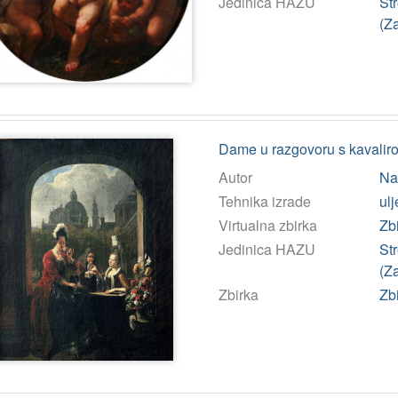
Jedinica HAZU
St
(Z
Dame u razgovoru s kavalir
Autor
Nai
Tehnika izrade
ulj
Virtualna zbirka
Zb
Jedinica HAZU
St
(Z
Zbirka
Zbi