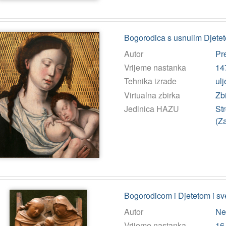
Bogorodica s usnulim Djete
Autor
Pr
Vrijeme nastanka
14
Tehnika izrade
ulj
Virtualna zbirka
Zb
Jedinica HAZU
St
(Z
Bogorodicom i Djetetom i 
Autor
Ne
Vrijeme nastanka
16.