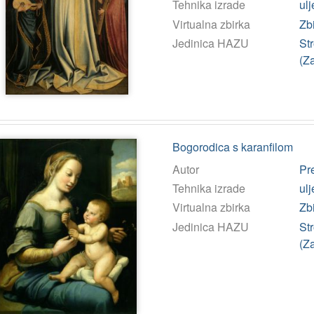
Tehnika izrade
ulj
Virtualna zbirka
Zb
Jedinica HAZU
St
(Z
Bogorodica s karanfilom
Autor
Pr
Tehnika izrade
ulj
Virtualna zbirka
Zb
Jedinica HAZU
St
(Z