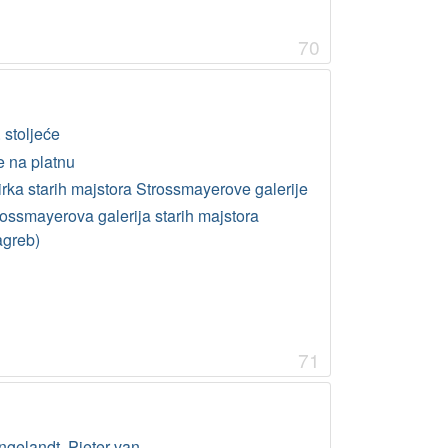
70
 stoljeće
e na platnu
irka starih majstora Strossmayerove galerije
rossmayerova galerija starih majstora
agreb)
71
ngelandt, Pieter van