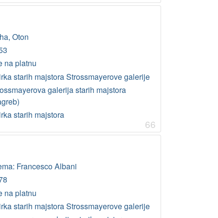
iha, Oton
53
e na platnu
irka starih majstora Strossmayerove galerije
rossmayerova galerija starih majstora
agreb)
rka starih majstora
66
ema: Francesco Albani
78
e na platnu
irka starih majstora Strossmayerove galerije