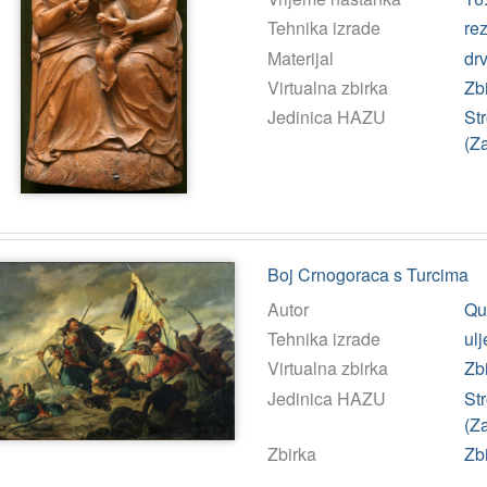
Tehnika izrade
re
Materijal
dr
Virtualna zbirka
Zb
Jedinica HAZU
St
(Z
Boj Crnogoraca s Turcima
Autor
Qu
Tehnika izrade
ulj
Virtualna zbirka
Zb
Jedinica HAZU
St
(Z
Zbirka
Zbi