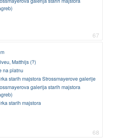
rossmayerova galerija starih majstora
agreb)
67
om
veu, Matthijs (?)
e na platnu
irka starih majstora Strossmayerove galerije
rossmayerova galerija starih majstora
agreb)
rka starih majstora
68