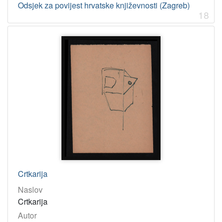
Odsjek za povijest hrvatske književnosti (Zagreb)
18
Crtkarija
Naslov
Crtkarija
Autor