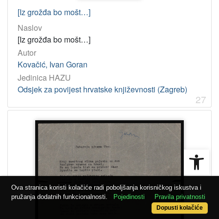
[Iz grožđa bo mošt…]
Naslov
[Iz grožđa bo mošt…]
Autor
Kovačić, Ivan Goran
Jedinica HAZU
Odsjek za povijest hrvatske književnosti (Zagreb)
27
Open
Ova stranica koristi kolačiće radi poboljšanja korisničkog iskustva i
pružanja dodatnih funkcionalnosti.
Pojedinosti
Pravila privatnosti
Dopusti kolačiće