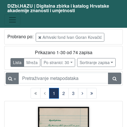
DiZbi.HAZU | Digitalna zbirka i katalog Hrvatske
akademije znanosti i umjetnosti
Probrano po:
Arhivski fond Ivan Goran Kovačić
Prikazano 1-30 od 74 zapisa
Lista
Mreža
Po stranici: 30
Sortiranje zapisa
+
1
2
3
(current)