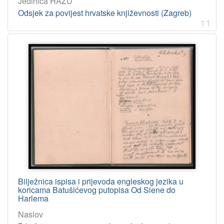
Jedinica HAZU
Odsjek za povijest hrvatske književnosti (Zagreb)
11
Bilježnica ispisa i prijevoda engleskog jezika u
koricama Batušićevog putopisa Od Siene do
Harlema
Naslov