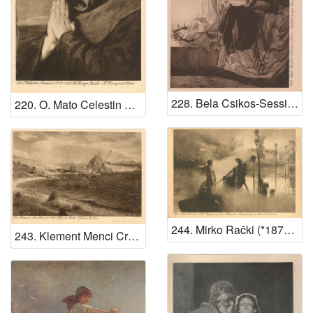
228. Bela Csikos-Sessia (*1864): Oplakivanje Isusa - Pieta
220. O. Mato Celestin Medović (1859-1920): Sv. Franjo Assiski - St. Francois d'Assisi
244. Mirko Rački (*1879): Prijelaz preko Aheronta. Le passage du fleuve d'Acheron
243. Klement Menci Crnčić (*1866): Školj sv. Marka - L'ilot de St. Marc