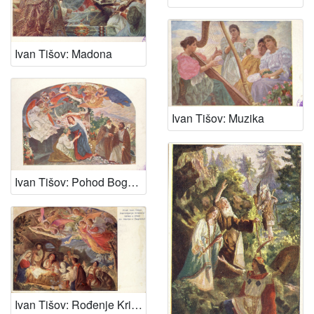
Ivan Tišov: Madona
Ivan Tišov: Muzika
Ivan Tišov: Pohod Bogorodičin
Ivan Tišov: Rođenje Kristovo