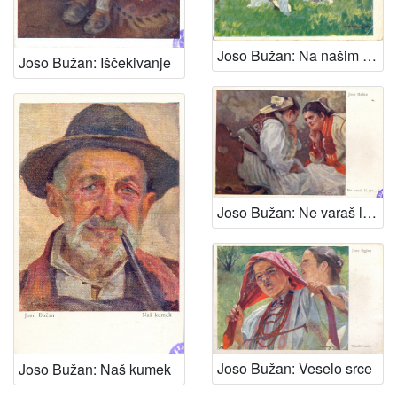
Joso Bužan: Na našim livadama
Joso Bužan: Iščekivanje
Joso Bužan: Ne varaš li me..?
Joso Bužan: Veselo srce
Joso Bužan: Naš kumek