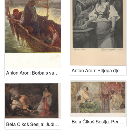
Anton Aron: Slijepa djevojka u crkvi
Anton Aron: Borba s valovima
Bela Čikoš Sesija: Penelopa
Bela Čikoš Sesija: Judita i Holoferne