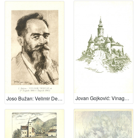
Jovan Gojković: Vinagora - Hrvatsko zagorje
Joso Bužan: Velimir Deželić st (Zagreb 1864 - Zagreb 1941)