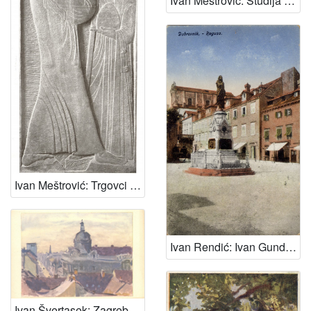
Ivan Meštrović: Študija za spomenik Štrosmajera
Ivan Meštrović: Trgovci u hramu
Ivan Rendić: Ivan Gundulić, Dubrovnik
Ivan Švertasek: Zagreb - Gundulićeva ulica