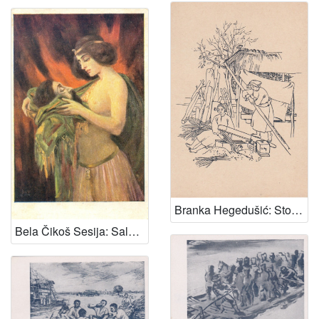
Branka Hegedušić: Stopa (crtež)
Bela Čikoš Sesija: Saloma