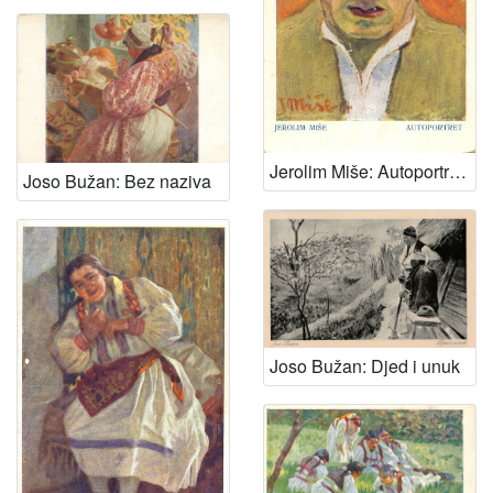
Jerolim Miše: Autoportret, 1914.
Joso Bužan: Bez naziva
Joso Bužan: Djed i unuk