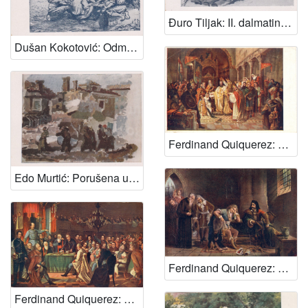
Đuro Tiljak: II. dalmatinska brigada prelazi Drinu (tuš)
Dušan Kokotović: Odmor (bakrorez)
Ferdinand Quiquerez: Krunidba kralja Zvonimira : Razglednica Vladimira Lunačeka Antunu Ullrichu, nedatirano
Edo Murtić: Porušena ulica (gouache)
Ferdinand Quiquerez: Zrinski i Frankopan u tamnici
Ferdinand Quiquerez: Sabor 1848