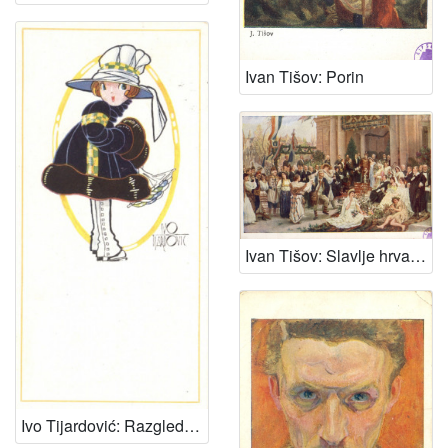
Ivan Tišov: Porin
Ivan Tišov: Slavlje hrvatske kazališne umjetnosti
Ivo Tijardović: Razglednica : Razglednica Virgila Meneghella Dinčića Antunu Ullrichu, Split, 19.3.1914.