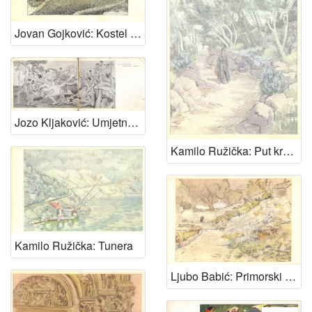
Jovan Gojković: Kostel - Hrvatsko zagorje - Stara župa
Jozo Kljaković: Umjetnost i ljepota
Kamilo Ružička: Put kroz maslinik
Kamilo Ružička: Tunera
Ljubo Babić: Primorski motiv