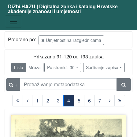
DiZbi.HAZU | Digitalna zbirka i katalog Hrvatske
akademije znanosti i umjetnosti
Probrano po:
Umjetnost na razglednicama
Prikazano 91-120 od 193 zapisa
Lista
Mreža
Po stranici: 30
Sortiranje zapisa
+
1
2
3
4
5
6
7
(current)