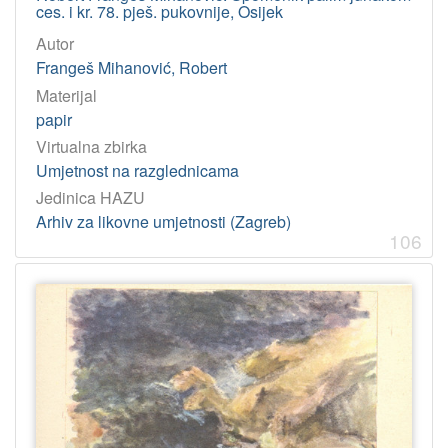
ces. i kr. 78. pješ. pukovnije, Osijek
Autor
Frangeš Mihanović, Robert
Materijal
papir
Virtualna zbirka
Umjetnost na razglednicama
Jedinica HAZU
Arhiv za likovne umjetnosti (Zagreb)
106