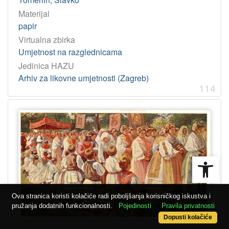
Materijal
papir
Virtualna zbirka
Umjetnost na razglednicama
Jedinica HAZU
Arhiv za likovne umjetnosti (Zagreb)
114
Open
Ova stranica koristi kolačiće radi poboljšanja korisničkog iskustva i
pružanja dodatnih funkcionalnosti.
Pojedinosti
Pravila privatnosti
Dopusti kolačiće