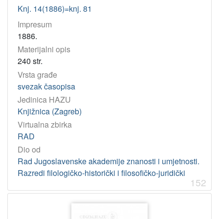
Knj. 14(1886)=knj. 81
73.071 – Kipari
1
51(05) – Matematika: časopisi
1
Impresum
1886.
061.12-05 – Akademici
1
Materijalni opis
72.071 – Arhitekti
1
240 str.
002.2=163.42 – Hrvatska knjiga
1
Vrsta građe
930.85(497.5) – Hrvatska kulturna povijest
1
svezak časopisa
94(497.5)"1790/1918" – Hrvatska povijest 19. st.
1
Jedinica HAZU
Knjižnica (Zagreb)
001-05 – Znanstvenici
1
Virtualna zbirka
53-05 – Fizičari
1
RAD
06.068Nobel-05 – Nobelovci
1
Dio od
06.068Nobel:54 – Nobelova nagrada za kemiju
1
Rad Jugoslavenske akademije znanosti i umjetnosti.
Razredi filologičko-historički i filosofičko-juridički
152
[
1
5