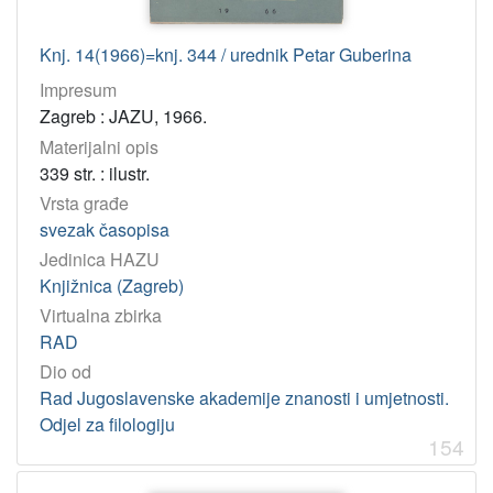
1989
8
Knj. 14(1966)=knj. 344 / urednik Petar Guberina
1953
8
1957
7
Impresum
Zagreb : JAZU, 1966.
1985
7
Materijalni opis
1988
7
339 str. : ilustr.
1991
7
Vrsta građe
1982
7
svezak časopisa
1987
6
Jedinica HAZU
Knjižnica (Zagreb)
1965
6
Virtualna zbirka
1913
6
RAD
1971
6
Dio od
1885
6
Rad Jugoslavenske akademije znanosti i umjetnosti.
1978
6
Odjel za filologiju
154
1952
6
1981
6