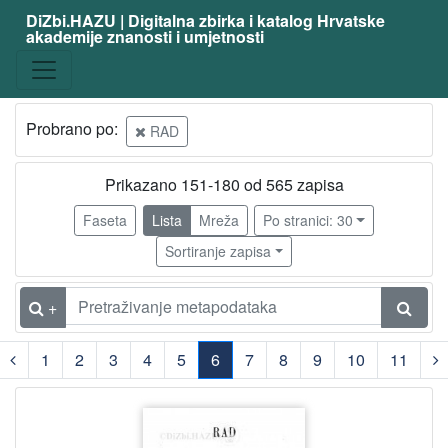
DiZbi.HAZU | Digitalna zbirka i katalog Hrvatske
akademije znanosti i umjetnosti
Građa
Digitalna i digitalizirana građa
565
Knjižnična građa
565
Probrano po:
RAD
Prikazano 151-180 od 565 zapisa
[
2
Faseta
Lista
Mreža
Po stranici: 30
]
Sortiranje zapisa
Vrsta
građe
+
svezak časopisa
565
1
2
3
4
5
6
7
8
9
10
11
[
(current)
1
]