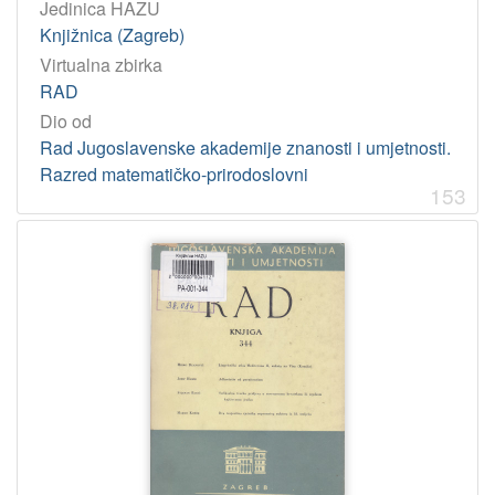
Jedinica HAZU
građe
Knjižnica (Zagreb)
tekst
565
Virtualna zbirka
RAD
Dio od
[
Rad Jugoslavenske akademije znanosti i umjetnosti.
1
Razred matematičko-prirodoslovni
]
153
Jedinica
HAZU
Knjižnica (Zagreb)
565
Odsjek za povijest hrvatskog kazališta (Zagreb)
8
[
2
]
Godina
1986
8