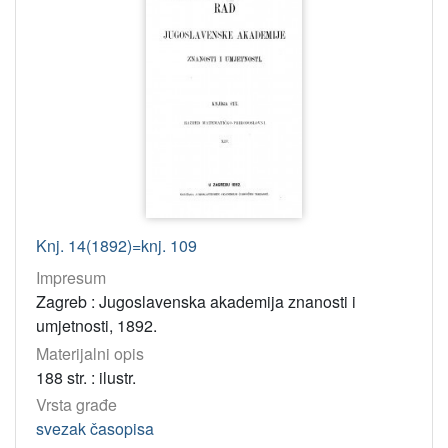
]
korporativna
tijela
Jugoslavenski simpozij o organskoj kemiji (2(1981(Zagreb)
1
Međunarodni simpozij u povodu šestote obljetnice dubrovačk
1
[
2
]
Knj. 14(1892)=knj. 109
Virtualne
Impresum
zbirke
Zagreb : Jugoslavenska akademija znanosti i
RAD
565
umjetnosti, 1892.
Materijalni opis
[
188 str. : ilustr.
1
Vrsta građe
]
svezak časopisa
Tip