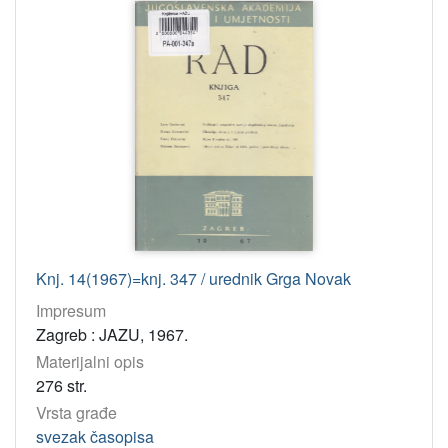
1955
6
1889
5
1891
5
1892
5
[
1
5
6
]
Knj. 14(1967)=knj. 347 / urednik Grga Novak
Licencije
Impresum
InC
402
Zagreb : JAZU, 1967.
PDM
155
Materijalni opis
276 str.
Vrsta građe
[
svezak časopisa
2