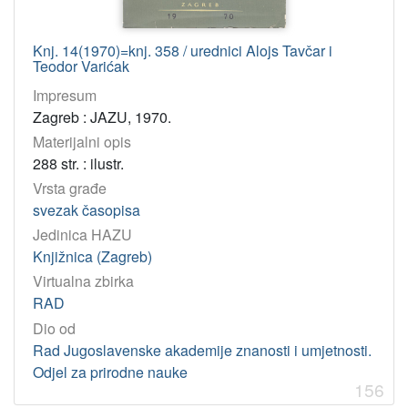
Knj. 14(1970)=knj. 358 / urednici Alojs Tavčar i
Teodor Varićak
Impresum
Zagreb : JAZU, 1970.
Materijalni opis
288 str. : ilustr.
Vrsta građe
svezak časopisa
Jedinica HAZU
Knjižnica (Zagreb)
Virtualna zbirka
RAD
Dio od
Rad Jugoslavenske akademije znanosti i umjetnosti.
Odjel za prirodne nauke
156