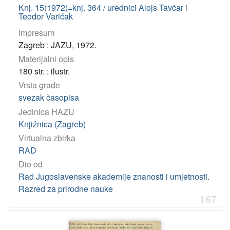
Knj. 15(1972)=knj. 364 / urednici Alojs Tavčar i
Teodor Varićak
Impresum
Zagreb : JAZU, 1972.
Materijalni opis
180 str. : ilustr.
Vrsta građe
svezak časopisa
Jedinica HAZU
Knjižnica (Zagreb)
Virtualna zbirka
RAD
Dio od
Rad Jugoslavenske akademije znanosti i umjetnosti.
Razred za prirodne nauke
167