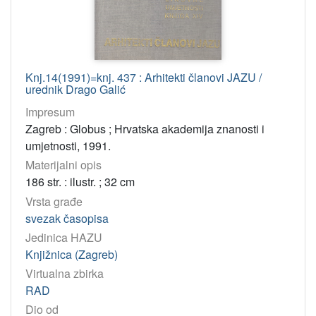
Knj.14(1991)=knj. 437 : Arhitekti članovi JAZU /
urednik Drago Galić
Impresum
Zagreb : Globus ; Hrvatska akademija znanosti i
umjetnosti, 1991.
Materijalni opis
186 str. : ilustr. ; 32 cm
Vrsta građe
svezak časopisa
Jedinica HAZU
Knjižnica (Zagreb)
Virtualna zbirka
RAD
Dio od