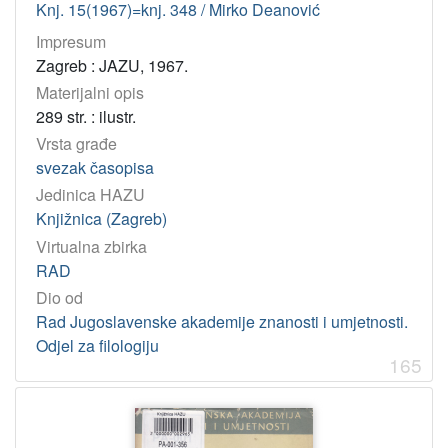
Knj. 15(1967)=knj. 348 / Mirko Deanović
Impresum
Zagreb : JAZU, 1967.
Materijalni opis
289 str. : ilustr.
Vrsta građe
svezak časopisa
Jedinica HAZU
Knjižnica (Zagreb)
Virtualna zbirka
RAD
Dio od
Rad Jugoslavenske akademije znanosti i umjetnosti.
Odjel za filologiju
165