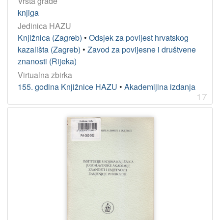
Vrsta građe
knjiga
Jedinica HAZU
Knjižnica (Zagreb)
•
Odsjek za povijest hrvatskog
kazališta (Zagreb)
•
Zavod za povijesne i društvene
znanosti (Rijeka)
Virtualna zbirka
155. godina Knjižnice HAZU
•
Akademijina izdanja
17