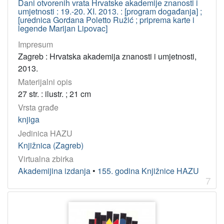
Dani otvorenih vrata Hrvatske akademije znanosti i
umjetnosti : 19.-20. XI. 2013. : [program događanja] ;
[urednica Gordana Poletto Ružić ; priprema karte i
legende Marijan Lipovac]
Impresum
Zagreb : Hrvatska akademija znanosti i umjetnosti,
2013.
Materijalni opis
27 str. : ilustr. ; 21 cm
Vrsta građe
knjiga
Jedinica HAZU
Knjižnica (Zagreb)
Virtualna zbirka
Akademijina izdanja
•
155. godina Knjižnice HAZU
7