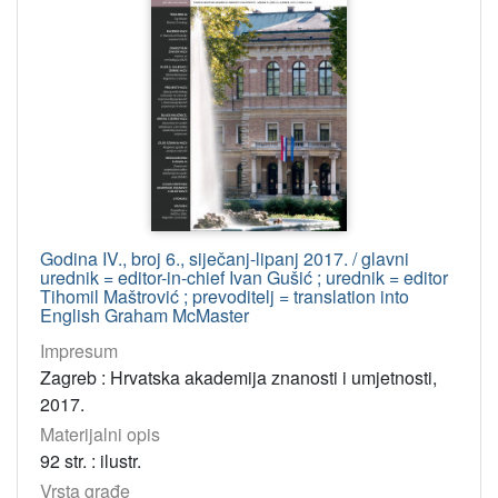
Godina IV., broj 6., siječanj-lipanj 2017. / glavni
urednik = editor-in-chief Ivan Gušić ; urednik = editor
Tihomil Maštrović ; prevoditelj = translation into
English Graham McMaster
Impresum
Zagreb : Hrvatska akademija znanosti i umjetnosti,
2017.
Materijalni opis
92 str. : ilustr.
Vrsta građe