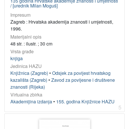
135 godina Hrvatske akademije znanosti i umjetnosti
/ [urednik Milan Moguš]
Impresum
Zagreb : Hrvatska akademija znanosti i umjetnosti,
1996.
Materijalni opis
48 str. : ilustr. ; 30 cm
Vrsta građe
knjiga
Jedinica HAZU
Knjižnica (Zagreb)
•
Odsjek za povijest hrvatskog
kazališta (Zagreb)
•
Zavod za povijesne i društvene
znanosti (Rijeka)
Virtualna zbirka
Akademijina izdanja
•
155. godina Knjižnice HAZU
5