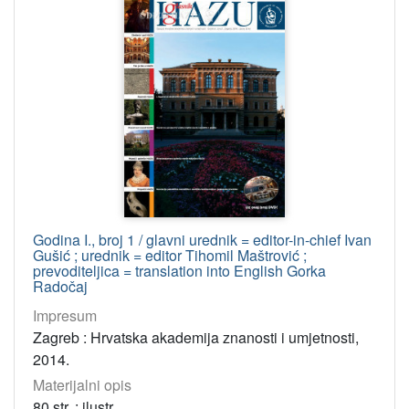
Godina I., broj 1 / glavni urednik = editor-in-chief Ivan
Gušić ; urednik = editor Tihomil Maštrović ;
prevoditeljica = translation into English Gorka
Radočaj
Impresum
Zagreb : Hrvatska akademija znanosti i umjetnosti,
2014.
Materijalni opis
80 str. : ilustr.