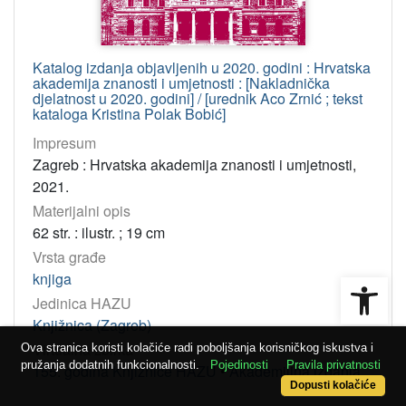
Katalog izdanja objavljenih u 2020. godini : Hrvatska
akademija znanosti i umjetnosti : [Nakladnička
djelatnost u 2020. godini] / [urednik Aco Zrnić ; tekst
kataloga Kristina Polak Bobić]
Impresum
Zagreb : Hrvatska akademija znanosti i umjetnosti,
2021.
Materijalni opis
62 str. : ilustr. ; 19 cm
Vrsta građe
Open
knjiga
Jedinica HAZU
Knjižnica (Zagreb)
Virtualna zbirka
Ova stranica koristi kolačiće radi poboljšanja korisničkog iskustva i
pružanja dodatnih funkcionalnosti.
Pojedinosti
Pravila privatnosti
155. godina Knjižnice HAZU
•
Akademijina izdanja
20
Dopusti kolačiće