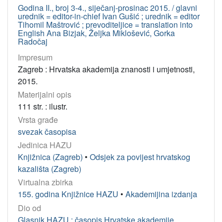
Godina II., broj 3-4., siječanj-prosinac 2015. / glavni
urednik = editor-in-chief Ivan Gušić ; urednik = editor
Tihomil Maštrović ; prevoditeljice = translation into
English Ana Bizjak, Željka Miklošević, Gorka
Radočaj
Impresum
Zagreb : Hrvatska akademija znanosti i umjetnosti,
2015.
Materijalni opis
111 str. : ilustr.
Vrsta građe
svezak časopisa
Jedinica HAZU
Knjižnica (Zagreb)
•
Odsjek za povijest hrvatskog
kazališta (Zagreb)
Virtualna zbirka
155. godina Knjižnice HAZU
•
Akademijina izdanja
Dio od
Glasnik HAZU : časopis Hrvatske akademije