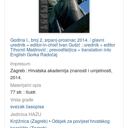
Godina I., broj 2, srpanj-prosinac 2014. / glavni
urednik = editor-in-chief Ivan Gušić ; urednik = editor
Tihomil Maštrović ; prevoditeljica = translation into
English Gorka Radočaj
Impresum
Zagreb : Hrvatska akademija znanosti i umjetnosti,
2014.
Materijalni opis
77 str. : ilustr.
Vrsta građe
svezak časopisa
Jedinica HAZU
Knjižnica (Zagreb)
•
Odsjek za povijest hrvatskog
kazališta (Zagreb)