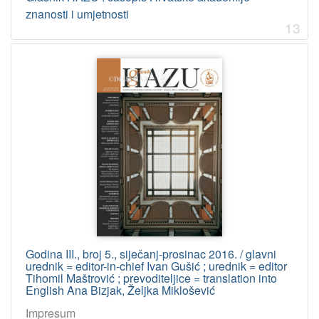
znanosti i umjetnosti
13
Godina III., broj 5., siječanj-prosinac 2016. / glavni
urednik = editor-in-chief Ivan Gušić ; urednik = editor
Tihomil Maštrović ; prevoditeljice = translation into
English Ana Bizjak, Željka Miklošević
Impresum