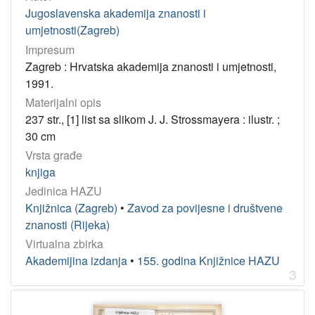
Jugoslavenska akademija znanosti i
umjetnosti(Zagreb)
Impresum
Zagreb : Hrvatska akademija znanosti i umjetnosti,
1991.
Materijalni opis
237 str., [1] list sa slikom J. J. Strossmayera : ilustr. ;
30 cm
Vrsta građe
knjiga
Jedinica HAZU
Knjižnica (Zagreb)
•
Zavod za povijesne i društvene
znanosti (Rijeka)
Virtualna zbirka
Akademijina izdanja
•
155. godina Knjižnice HAZU
3