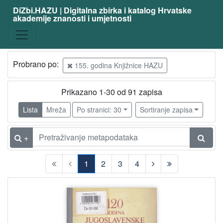
DiZbi.HAZU | Digitalna zbirka i katalog Hrvatske
akademije znanosti i umjetnosti
Probrano po:
155. godina Knjižnice HAZU
Prikazano 1-30 od 91 zapisa
Lista
Mreža
Po stranici: 30
Sortiranje zapisa
+
1
2
3
4
(current)