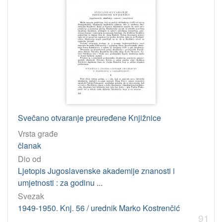
letak
1
[
6
]
Osobe
Zrnić, Aco
20
Polak Bobić, Kristina
16
Svečano otvaranje preuređene Knjižnice
Stipčević, Aleksandar
6
Vrsta građe
Gušić, Ivan
5
članak
Ciban, Ljiljanka
4
Dio od
Požar, Hrvoje
4
Ljetopis Jugoslavenske akademije znanosti i
Sečić, Dora
4
umjetnosti : za godinu ...
Moguš, Milan
3
Svezak
1949-1950. Knj. 56 / urednik Marko Kostrenčić
Runjak, Tamara
3
91