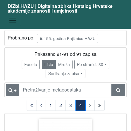
DiZbi.HAZU | Digitalna zbirka i katalog Hrvatske
akademije znanosti i umjetnosti
Građa
Knjižnična građa
91
Digitalna i digitalizirana građa
66
Probrano po:
155. godina Knjižnice HAZU
Prikazano 91-91 od 91 zapisa
[
2
Faseta
Lista
Mreža
Po stranici: 30
]
Sortiranje zapisa
Vrsta
građe
+
članak
45
knjiga
18
1
2
3
4
svezak časopisa
5
(current)
katalog izložbe
4
časopis | periodika
4