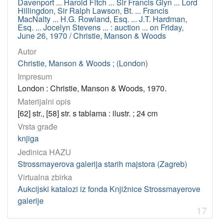
Davenport ... Harold Fitch ... Sir Francis Glyn ... Lord
Hillingdon, Sir Ralph Lawson, Bt. ... Francis
MacNalty ... H.G. Rowland, Esq. ... J.T. Hardman,
Esq. ... Jocelyn Stevens ... : auction ... on Friday,
June 26, 1970 / Christie, Manson & Woods
Autor
Christie, Manson & Woods ; (London)
Impresum
London : Christie, Manson & Woods, 1970.
Materijalni opis
[62] str., [58] str. s tablama : ilustr. ; 24 cm
Vrsta građe
knjiga
Jedinica HAZU
Strossmayerova galerija starih majstora (Zagreb)
Virtualna zbirka
Aukcijski katalozi iz fonda Knjižnice Strossmayerove
galerije
17