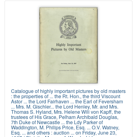
Catalogue of highly important pictures by old masters
: the properties of ... the Rt. Hon., the third Viscount
Astor ... the Lord Fairhaven ... the Earl of Feversham
... Mrs. M. Gischler... the Lord Henley, Mr. and Mrs.
Thomas S. Hyland, Mrs. Helene Wili von Kapff, the
trustees of His Grace, Pelham Archibald Douglas,
7th Duke of Newcastle ... the Ldy Parker of
Waddington, M. Philips Price, Esq. ... O.V. Watney,
Esq. ... and others : auction ... on Friday, June 23,