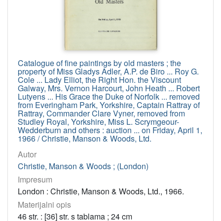
Catalogue of fine paintings by old masters ; the
property of Miss Gladys Adler, A.P. de Biro ... Roy G.
Cole ... Lady Elliot, the Right Hon. the Viscount
Galway, Mrs. Vernon Harcourt, John Heath ... Robert
Lutyens ... His Grace the Duke of Norfolk ... removed
from Everingham Park, Yorkshire, Captain Rattray of
Rattray, Commander Clare Vyner, removed from
Studley Royal, Yorkshire, Miss L. Scrymgeour-
Wedderburn and others : auction ... on Friday, April 1,
1966 / Christie, Manson & Woods, Ltd.
Autor
Christie, Manson & Woods ; (London)
Impresum
London : Christie, Manson & Woods, Ltd., 1966.
Materijalni opis
46 str. : [36] str. s tablama ; 24 cm