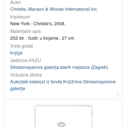
Autor
[
Christie, Manson & Woods International Inc.
1
]
Impresum
Jedinica
New York : Christie's, 2008.
HAZU
Materijalni opis
Strossmayerova galerija starih majstora (Zagreb)
148
252 str. : ilustr. u bojama ; 27 cm
Vrsta građe
Knjižnica Strossmayerove galerije starih majstora (Zagreb)
3
knjiga
Jedinica HAZU
[
Strossmayerova galerija starih majstora (Zagreb)
2
Virtualna zbirka
]
Aukcijski katalozi iz fonda Knjižnice Strossmayerove
Godina
galerije
3
1974
23
2008
18
1975
16
2009
12