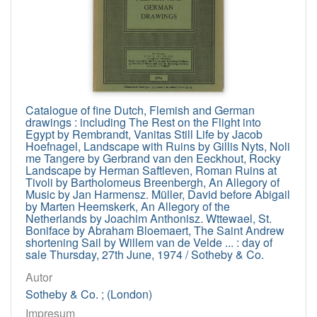
Catalogue of fine Dutch, Flemish and German
drawings : including The Rest on the Flight into
Egypt by Rembrandt, Vanitas Still Life by Jacob
Hoefnagel, Landscape with Ruins by Gillis Nyts, Noli
me Tangere by Gerbrand van den Eeckhout, Rocky
Landscape by Herman Saftleven, Roman Ruins at
Tivoli by Bartholomeus Breenbergh, An Allegory of
Music by Jan Harmensz. Müller, David before Abigail
by Marten Heemskerk, An Allegory of the
Netherlands by Joachim Anthonisz. Wttewael, St.
Boniface by Abraham Bloemaert, The Saint Andrew
shortening Sail by Willem van de Velde ... : day of
sale Thursday, 27th June, 1974 / Sotheby & Co.
Autor
Sotheby & Co. ; (London)
Impresum