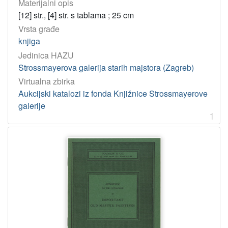
Materijalni opis
82.08:74/75 – Književna djela: umjetničke ilustracije
3
[12] str., [4] str. s tablama ; 25 cm
7(410) – Britanska umjetnost
3
Vrsta građe
7.036 – Moderna umjetnost
3
knjiga
069:7.074 – Umjetničke zbirke
2
Jedinica HAZU
75(45) – Talijansko slikarstvo
2
Strossmayerova galerija starih majstora (Zagreb)
Virtualna zbirka
Aukcijski katalozi iz fonda Knjižnice Strossmayerove
[
galerije
4
1
3
]
korporativna
tijela
Christie, Manson & Woods ; (London)
42
Sotheby & Co. ; (London)
37
Christie, Manson & Woods International Inc.
16
Sotheby's ; (London)
13