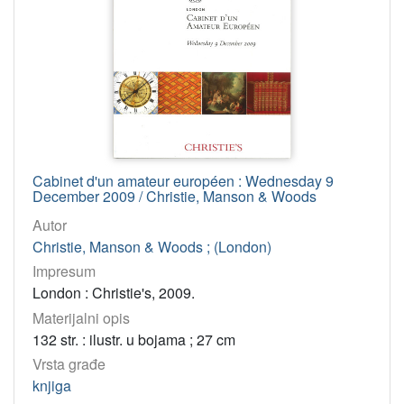
2011
10
1969
8
2010
8
1970
7
2007
7
1972
6
1973
6
Cabinet d'un amateur européen : Wednesday 9
2014
5
December 2009 / Christie, Manson & Woods
2013
4
Autor
Christie, Manson & Woods ; (London)
2012
3
Impresum
1980
3
London : Christie's, 2009.
1965
3
Materijalni opis
1979
2
132 str. : ilustr. u bojama ; 27 cm
2006
2
Vrsta građe
1966
1
knjiga