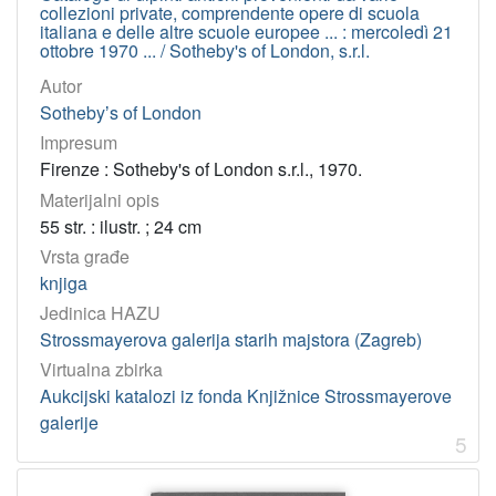
collezioni private, comprendente opere di scuola
italiana e delle altre scuole europee ... : mercoledì 21
ottobre 1970 ... / Sotheby's of London, s.r.l.
Autor
Sothebyʼs of London
Impresum
Firenze : Sotheby's of London s.r.l., 1970.
Materijalni opis
55 str. : ilustr. ; 24 cm
Vrsta građe
knjiga
Jedinica HAZU
Strossmayerova galerija starih majstora (Zagreb)
Virtualna zbirka
Aukcijski katalozi iz fonda Knjižnice Strossmayerove
galerije
5