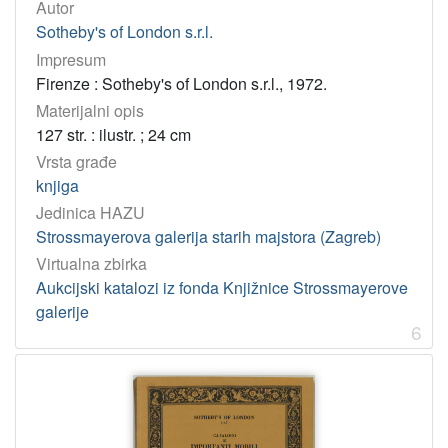
Autor
Sotheby's of London s.r.l.
Impresum
Firenze : Sotheby's of London s.r.l., 1972.
Materijalni opis
127 str. : ilustr. ; 24 cm
Vrsta građe
knjiga
Jedinica HAZU
Strossmayerova galerija starih majstora (Zagreb)
Virtualna zbirka
Aukcijski katalozi iz fonda Knjižnice Strossmayerove
galerije
6