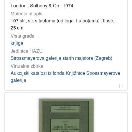
London : Sotheby & Co., 1974.
Materijalni opis
107 str., str. s tablama (od toga 1 u bojama) : ilustr. ;
25 cm
Vrsta građe
knjiga
Jedinica HAZU
Strossmayerova galerija starih majstora (Zagreb)
Virtualna zbirka
Aukcijski katalozi iz fonda Knjižnice Strossmayerove
galerije
11