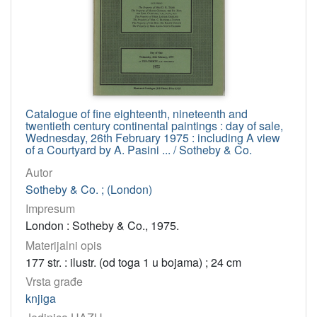
Catalogue of fine eighteenth, nineteenth and
twentieth century continental paintings : day of sale,
Wednesday, 26th February 1975 : including A view
of a Courtyard by A. Pasini ... / Sotheby & Co.
Autor
Sotheby & Co. ; (London)
Impresum
London : Sotheby & Co., 1975.
Materijalni opis
177 str. : ilustr. (od toga 1 u bojama) ; 24 cm
Vrsta građe
knjiga