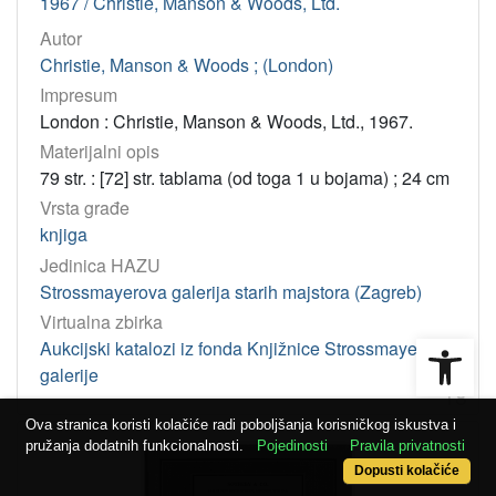
1967 / Christie, Manson & Woods, Ltd.
Autor
Christie, Manson & Woods ; (London)
Impresum
London : Christie, Manson & Woods, Ltd., 1967.
Materijalni opis
79 str. : [72] str. tablama (od toga 1 u bojama) ; 24 cm
Vrsta građe
knjiga
Jedinica HAZU
Strossmayerova galerija starih majstora (Zagreb)
Virtualna zbirka
Open
Aukcijski katalozi iz fonda Knjižnice Strossmayerove
galerije
18
Ova stranica koristi kolačiće radi poboljšanja korisničkog iskustva i
pružanja dodatnih funkcionalnosti.
Pojedinosti
Pravila privatnosti
Dopusti kolačiće