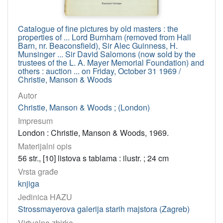
Catalogue of fine pictures by old masters : the
properties of ... Lord Burnham (removed from Hall
Barn, nr. Beaconsfield), Sir Alec Guinness, H.
Munsinger ... Sir David Salomons (now sold by the
trustees of the L. A. Mayer Memorial Foundation) and
others : auction ... on Friday, October 31 1969 /
Christie, Manson & Woods
Autor
Christie, Manson & Woods ; (London)
Impresum
London : Christie, Manson & Woods, 1969.
Materijalni opis
56 str., [10] listova s tablama : ilustr. ; 24 cm
Vrsta građe
knjiga
Jedinica HAZU
Strossmayerova galerija starih majstora (Zagreb)
Virtualna zbirka