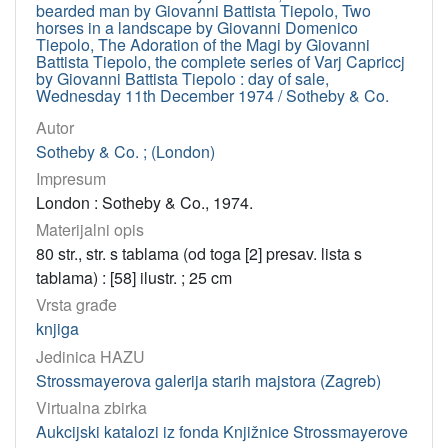
bearded man by Giovanni Battista Tiepolo, Two
horses in a landscape by Giovanni Domenico
Tiepolo, The Adoration of the Magi by Giovanni
Battista Tiepolo, the complete series of Varj Capriccj
by Giovanni Battista Tiepolo : day of sale,
Wednesday 11th December 1974 / Sotheby & Co.
Autor
Sotheby & Co. ; (London)
Impresum
London : Sotheby & Co., 1974.
Materijalni opis
80 str., str. s tablama (od toga [2] presav. lista s
tablama) : [58] ilustr. ; 25 cm
Vrsta građe
knjiga
Jedinica HAZU
Strossmayerova galerija starih majstora (Zagreb)
Virtualna zbirka
Aukcijski katalozi iz fonda Knjižnice Strossmayerove