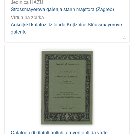
1967
1
Jedinica HAZU
Strossmayerova galerija starih majstora (Zagreb)
Virtualna zbirka
[
Aukcijski katalozi iz fonda Knjižnice Strossmayerove
2
galerije
5
4
]
Catalogo di dipinti antichi provenienti da varie