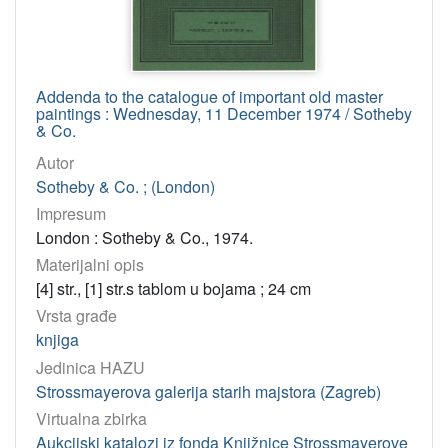
Sotheby's ; (New York)
8
Christie's Amsterdam B.V.
5
Christie's South Kensington, Ltd.
5
Addenda to the catalogue of important old master
Sotheby Parke Bernet, Inc. ; (New York, N. Y)
4
paintings : Wednesday, 11 December 1974 / Sotheby
& Co.
Sotheby Mak van Waay B.V.
4
Autor
Sotheby Parke Bernet and Co. ; (London)
3
Sotheby & Co. ; (London)
Sothebyʼs of London
2
Impresum
Sotheby's of London s.r.l.
2
London : Sotheby & Co., 1974.
Christie's Paris ; (Pariz)
2
Materijalni opis
Christie, Manson & Woods (International) S.A. (Roma)
1
[4] str., [1] str.s tablom u bojama ; 24 cm
Sotheby's Milano
1
Vrsta građe
knjiga
Sotheby's France SA. ; (Paris)
1
Jedinica HAZU
Sotheby Parke Bernet South Africa (Pty) Ltd.
1
Strossmayerova galerija starih majstora (Zagreb)
Christie, Manson & Woods ; (London)
1
Virtualna zbirka
Christie's Milano ; (Milano)
1
Aukcijski katalozi iz fonda Knjižnice Strossmayerove