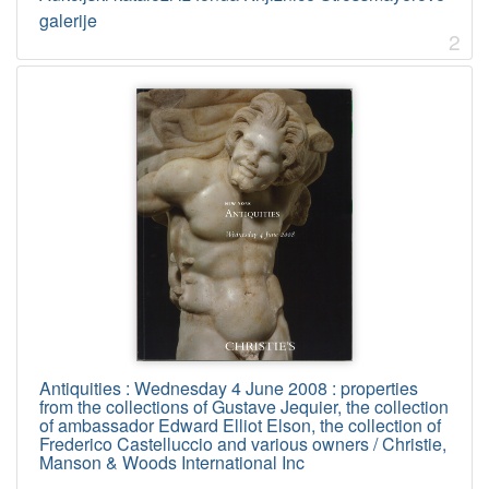
galerije
2
[
1
9
]
Virtualne
zbirke
Aukcijski katalozi iz fonda Knjižnice Strossmayerove galerije
151
[
1
]
Tip
Antiquities : Wednesday 4 June 2008 : properties
građe
from the collections of Gustave Jequier, the collection
of ambassador Edward Elliot Elson, the collection of
tekst
151
Frederico Castelluccio and various owners / Christie,
Manson & Woods International Inc