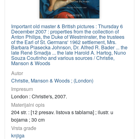
Important old master & British pictures : Thursday 6
December 2007 : properties from the collection of
Anton Philips, the Duke of Westminster, the trustees
of the Earl of St. Germans' 1962 settlement, Mrs.
Barbara Piasecka Johnson, Dr. Alfred R. Bader ... the
late René Smadja ... the late Harold A. Hartog, Nuno
Souza Coutinho and various sources / Christie,
Manson & Woods
Autor
Christie, Manson & Woods ; (London)
Impresum
London : Christie's, 2007.
Materijalni opis
204 str. : [12 presav. listova s tablama] ; ilustr. u
bojama ; 30 cm
Vrsta građe
knjiga