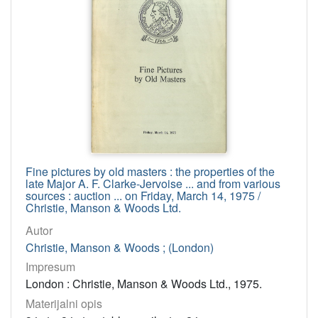
2011
10
1969
8
2010
8
1970
7
2007
7
1972
6
1973
6
2014
5
Fine pictures by old masters : the properties of the
2013
4
late Major A. F. Clarke-Jervoise ... and from various
2012
3
sources : auction ... on Friday, March 14, 1975 /
Christie, Manson & Woods Ltd.
1980
3
Autor
1965
3
Christie, Manson & Woods ; (London)
1979
2
Impresum
2006
2
London : Christie, Manson & Woods Ltd., 1975.
1967
1
Materijalni opis