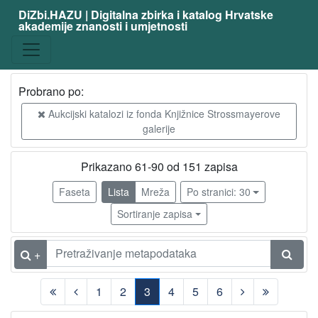
DiZbi.HAZU | Digitalna zbirka i katalog Hrvatske
akademije znanosti i umjetnosti
Građa
Knjižnična građa
151
Probrano po:
Aukcijski katalozi iz fonda Knjižnice Strossmayerove
[
galerije
1
]
Vrsta
Prikazano 61-90 od 151 zapisa
građe
Faseta
Lista
Mreža
Po stranici: 30
knjiga
151
Sortiranje zapisa
[
+
1
]
1
2
3
4
5
6
UDK
(current)