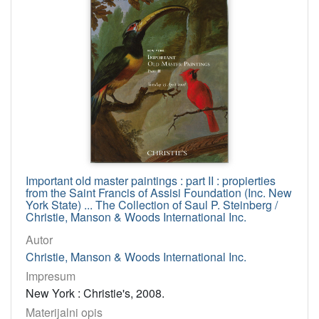
Important old master paintings : part II : propierties
from the Saint Francis of Assisi Foundation (Inc. New
York State) ... The Collection of Saul P. Steinberg /
Christie, Manson & Woods International Inc.
Autor
Christie, Manson & Woods International Inc.
Impresum
New York : Christie's, 2008.
Materijalni opis