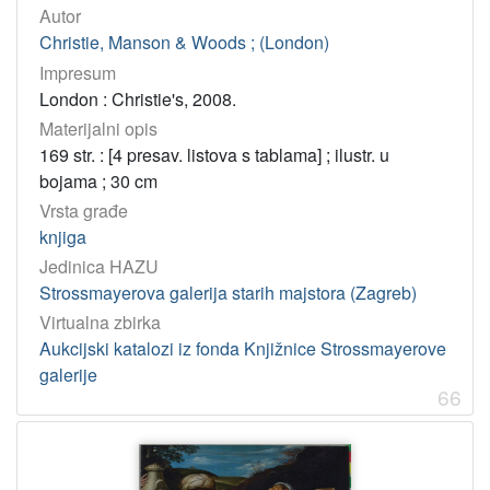
Autor
Christie, Manson & Woods ; (London)
Impresum
London : Christie's, 2008.
Materijalni opis
169 str. : [4 presav. listova s tablama] ; ilustr. u
bojama ; 30 cm
Vrsta građe
knjiga
Jedinica HAZU
Strossmayerova galerija starih majstora (Zagreb)
Virtualna zbirka
Aukcijski katalozi iz fonda Knjižnice Strossmayerove
galerije
66