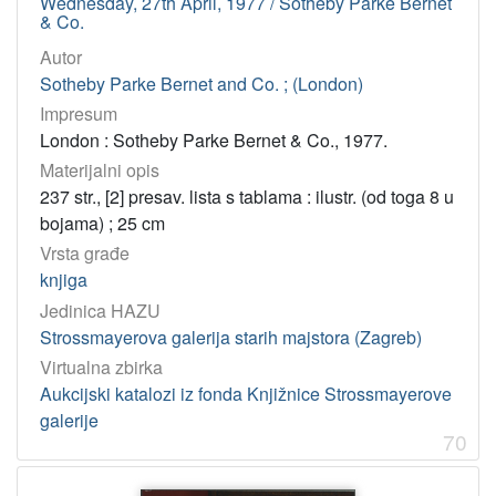
Wednesday, 27th April, 1977 / Sotheby Parke Bernet
& Co.
Autor
Sotheby Parke Bernet and Co. ; (London)
Impresum
London : Sotheby Parke Bernet & Co., 1977.
Materijalni opis
237 str., [2] presav. lista s tablama : ilustr. (od toga 8 u
bojama) ; 25 cm
Vrsta građe
knjiga
Jedinica HAZU
Strossmayerova galerija starih majstora (Zagreb)
Virtualna zbirka
Aukcijski katalozi iz fonda Knjižnice Strossmayerove
galerije
70