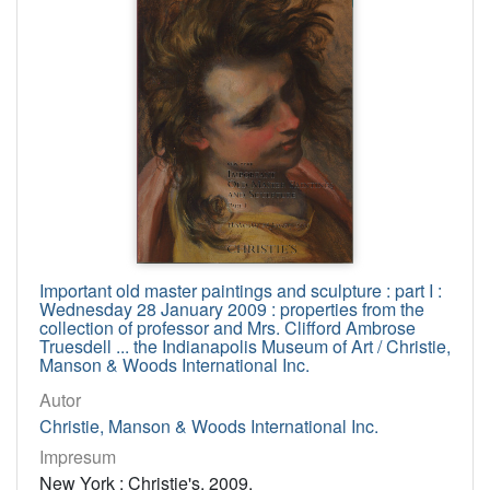
Important old master paintings and sculpture : part I :
Wednesday 28 January 2009 : properties from the
collection of professor and Mrs. Clifford Ambrose
Truesdell ... the Indianapolis Museum of Art / Christie,
Manson & Woods International Inc.
Autor
Christie, Manson & Woods International Inc.
Impresum
New York : Christie's, 2009.