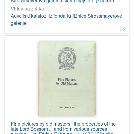
Strossmayerova galerija starih majstora (Zagreb)
Virtualna zbirka
Aukcijski katalozi iz fonda Knjižnice Strossmayerove
[
1
galerije
62
9
]
Virtualne
zbirke
Aukcijski katalozi iz fonda Knjižnice Strossmayerove galerije
151
[
1
]
Tip
građe
tekst
151
Fine pictures by old masters : the properties of the
late Lord Bossom ... and from various sources :
auction ... on Friday, February 14, 1975 / Christie,