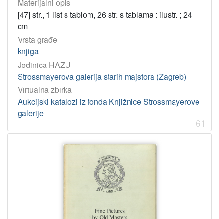
Materijalni opis
7(410) – Britanska umjetnost
3
[47] str., 1 list s tablom, 26 str. s tablama : ilustr. ; 24
7.036 – Moderna umjetnost
3
cm
026:7.074 – Umjetničke zbirke: knjižnice
3
Vrsta građe
75(45) – Talijansko slikarstvo
2
knjiga
745/749 – Primijenjene umjetnosti
2
Jedinica HAZU
Strossmayerova galerija starih majstora (Zagreb)
Virtualna zbirka
[
Aukcijski katalozi iz fonda Knjižnice Strossmayerove
4
galerije
3
61
]
korporativna
tijela
Christie, Manson & Woods ; (London)
42
Sotheby & Co. ; (London)
37
Christie, Manson & Woods International Inc.
16
Sotheby's ; (London)
13