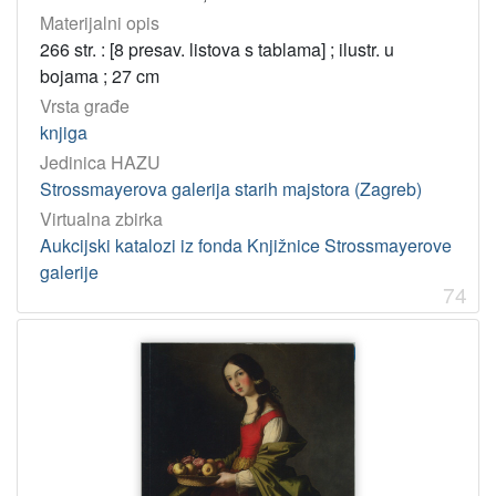
Materijalni opis
266 str. : [8 presav. listova s tablama] ; ilustr. u
bojama ; 27 cm
Vrsta građe
knjiga
Jedinica HAZU
Strossmayerova galerija starih majstora (Zagreb)
Virtualna zbirka
Aukcijski katalozi iz fonda Knjižnice Strossmayerove
galerije
74