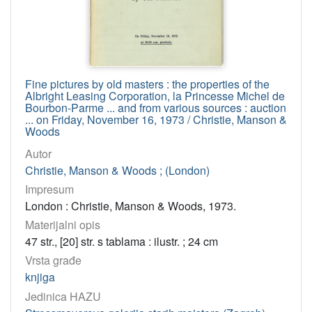
Sotheby's ; (New York)
8
Christie's Amsterdam B.V.
5
Christie's South Kensington, Ltd.
5
Sotheby Parke Bernet, Inc. ; (New York, N. Y)
4
Fine pictures by old masters : the properties of the
Sotheby Mak van Waay B.V.
4
Albright Leasing Corporation, la Princesse Michel de
Bourbon-Parme ... and from various sources : auction
Sotheby Parke Bernet and Co. ; (London)
3
... on Friday, November 16, 1973 / Christie, Manson &
Woods
Sothebyʼs of London
2
Autor
Sotheby's of London s.r.l.
2
Christie, Manson & Woods ; (London)
Christie's Paris ; (Pariz)
2
Impresum
Sotheby's France SA. ; (Paris)
1
London : Christie, Manson & Woods, 1973.
Sotheby Parke Bernet South Africa (Pty) Ltd.
1
Materijalni opis
Christie, Manson & Woods ; (London)
1
47 str., [20] str. s tablama : ilustr. ; 24 cm
Christie's Milano ; (Milano)
1
Vrsta građe
knjiga
Christie, Manson & Woods (International) S.A. (Roma)
1
Jedinica HAZU
Sotheby's Milano
1