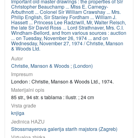
Important old master drawings : the properties of Sir
Christopher Beauchamp ... Miss E. Carnegy-
Arbuthnott ... Colonel Sir William Crawshay ... Mrs.
Philip English, Sir Stanley Fordham ... William J.
Hassett ... Princess Lee Radziwill, Mr, Walter Reisch,
the late Sir David Ross ... Lord Strathnaver, Mrs. C.I.
Windham-Bellord, and from various sources : auction
... on Tuesday, November 26, 1974 ... and on
Wednesday, November 27, 1974 / Christie, Manson
& Woods Ltd.
Autor
Christie, Manson & Woods ; (London)
Impresum
London : Christie, Manson & Woods Ltd., 1974.
Materijalni opis
85 str., 94 str. s tablama : ilustr. ; 24 cm
Vrsta građe
knjiga
Jedinica HAZU
Strossmayerova galerija starih majstora (Zagreb)
Virtualna zbirka