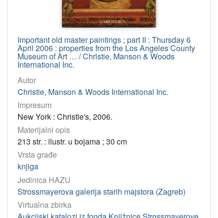
Important old master paintings ; part II : Thursday 6
April 2006 : properties from the Los Angeles County
Museum of Art … / Christie, Manson & Woods
International Inc.
Autor
Christie, Manson & Woods International Inc.
Impresum
New York : Christie's, 2006.
Materijalni opis
213 str. : ilustr. u bojama ; 30 cm
Vrsta građe
knjiga
Jedinica HAZU
Strossmayerova galerija starih majstora (Zagreb)
Virtualna zbirka
Aukcijski katalozi iz fonda Knjižnice Strossmayerove