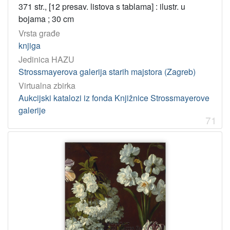
371 str., [12 presav. listova s tablama] : ilustr. u
bojama ; 30 cm
Vrsta građe
knjiga
Jedinica HAZU
Strossmayerova galerija starih majstora (Zagreb)
Virtualna zbirka
Aukcijski katalozi iz fonda Knjižnice Strossmayerove
galerije
71