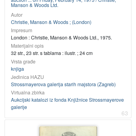
[
Manson & Woods Ltd.
1
Autor
]
Christie, Manson & Woods ; (London)
Jedinica
Impresum
HAZU
London : Christie, Manson & Woods Ltd., 1975.
Strossmayerova galerija starih majstora (Zagreb)
148
Materijalni opis
Knjižnica Strossmayerove galerije starih majstora (Zagreb)
3
32 str., 23 str. s tablama : ilustr. ; 24 cm
Vrsta građe
knjiga
[
Jedinica HAZU
2
]
Strossmayerova galerija starih majstora (Zagreb)
Godina
Virtualna zbirka
Aukcijski katalozi iz fonda Knjižnice Strossmayerove
1974
23
galerije
2008
18
63
1975
16
2009
12