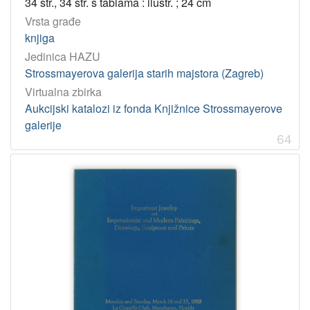
34 str., 34 str. s tablama : ilustr. ; 24 cm
2018
1
Vrsta građe
knjiga
[
Jedinica HAZU
2
Strossmayerova galerija starih majstora (Zagreb)
5
Virtualna zbirka
]
Aukcijski katalozi iz fonda Knjižnice Strossmayerove
galerije
64