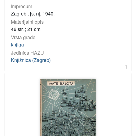
Balota, Mate
3
Impresum
Percan, Josip
1
Zagreb : [s. n], 1940.
Črnja, Zvane
1
Materijalni opis
46 str. ; 21 cm
Vrsta građe
[
knjiga
3
Jedinica HAZU
]
Knjižnica (Zagreb)
UDK
1
821.163.42-31 – Hrvatski roman
1
821.163.42-1 – Hrvatsko pjesništvo
1
[
2
]
Virtualne
zbirke