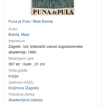
Akademijina izdanja
1
[
Puna je Pula / Mate Balota
1
]
Autor
Balota, Mate
Tip
građe
Impresum
Zagreb : izd. Izdavački zavod Jugoslavenske
tekst
3
akademije, 1960.
Materijalni opis
[
367 str. : ilustr. ; 21 cm
1
Vrsta građe
]
knjiga
Jedinica
Jedinica HAZU
HAZU
Knjižnica (Zagreb)
Knjižnica (Zagreb)
3
Virtualna zbirka
Akademijina izdanja
2