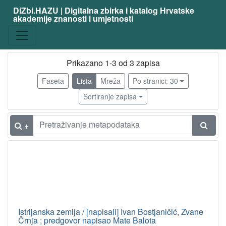
DiZbi.HAZU | Digitalna zbirka i katalog Hrvatske
akademije znanosti i umjetnosti
Građa
Knjižnična građa
3
Prikazano 1-3 od 3 zapisa
Faseta
Lista
Mreža
Po stranici: 30
[
1
Sortiranje zapisa
]
Vrsta
+
građe
knjiga
3
[
1
]
Istrijanska zemlja / [napisali] Ivan Bostjaničić, Zvane
Osobe
Črnja ; predgovor napisao Mate Balota