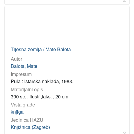
[
1
]
Godina
1983
1
1940
1
Tijesna zemlja / Mate Balota
1960
1
Autor
Balota, Mate
[
Impresum
3
Pula : Istarska naklada, 1983.
]
Materijalni opis
390 str. : ilustr.,faks. ; 20 cm
Vrsta građe
knjiga
Jedinica HAZU
Knjižnica (Zagreb)
3