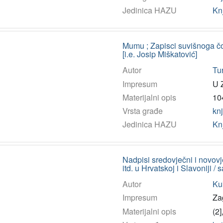
Jedinica HAZU
Kn
Mumu ; Zapisci suvišnoga čo
[i.e. Josip Miškatović]
Autor
Tu
Impresum
U Z
Materijalni opis
104
Vrsta građe
kn
Jedinica HAZU
Kn
Nadpisi sredovječni i novovje
itd. u Hrvatskoj i Slavoniji 
Autor
Kuk
Impresum
Zag
Materijalni opis
(2]