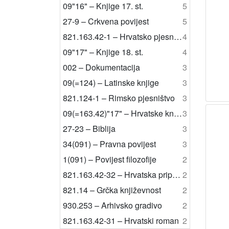
09"16" – Knjige 17. st.
5
27-9 – Crkvena povijest
5
821.163.42-1 – Hrvatsko pjesništvo
4
09"17" – Knjige 18. st.
4
002 – Dokumentacija
3
09(=124) – Latinske knjige
3
821.124-1 – Rimsko pjesništvo
3
09(=163.42)"17" – Hrvatske knjige 18. st.
3
27-23 – Biblija
3
34(091) – Pravna povijest
3
1(091) – Povijest filozofije
2
821.163.42-32 – Hrvatska pripovijetka
2
821.14 – Grčka književnost
2
930.253 – Arhivsko gradivo
2
821.163.42-31 – Hrvatski roman
2