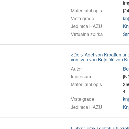
im
Materijalni opis
[24
Vrsta građe
kn
Jedinica HAZU
Kn
Virtualna zbirka
Str
<Der> Adel von Kroatien und
von Ivan von Bojničić von Kn
Autor
Boj
Impresum
[N
Materijalni opis
250
4°
Vrsta građe
kn
Jedinica HAZU
Kn
Ljubav, brak i obitelj s filoz