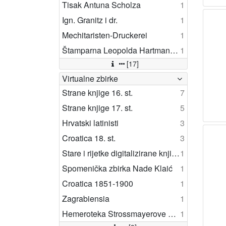
Tisak Antuna Scholza
1
Ign. Granitz i dr.
1
Mechitaristen-Druckerei
1
Štamparna Leopolda Hartmana i druga.
1
[17]
Virtualne zbirke
Strane knjige 16. st.
7
Strane knjige 17. st.
5
Hrvatski latinisti
3
Croatica 18. st.
3
Stare i rijetke digitalizirane knjige
1
Spomenička zbirka Nade Klaić
1
Croatica 1851-1900
1
Zagrabiensia
1
Hemeroteka Strossmayerove galerije
1