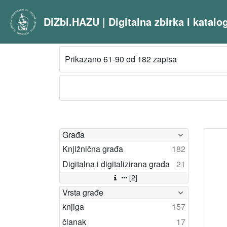
DiZbi.HAZU | Digitalna zbirka i katal
Prikazano 61-90 od 182 zapisa
Građa
Knjižnična građa
182
Digitalna i digitalizirana građa
21
[2]
Vrsta građe
knjiga
157
članak
17