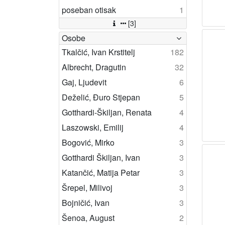
poseban otisak
1
[3]
Osobe
Tkalčić, Ivan Krstitelj
182
Albrecht, Dragutin
32
Gaj, Ljudevit
6
Deželić, Đuro Stjepan
5
Gotthardi-Škiljan, Renata
4
Laszowski, Emilij
4
Bogović, Mirko
3
Gotthardi Škiljan, Ivan
3
Katančić, Matija Petar
3
Šrepel, Milivoj
3
Bojničić, Ivan
3
Šenoa, August
2