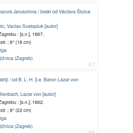
 razora Jerusolima / česki od Václava Štulca
lc, Vaclav Svatopluk [autor]
agrebu : [s.n.], 1867.
str. ; 8° (18 cm)
jiga
jižnica (Zagreb)
67
striji / od B. L. H. [i.e. Baron Lazar von
llenbach, Lazar von [autor]
agrebu : [s.n.], 1862.
str. ; 8° (22 cm)
jiga
jižnica (Zagreb)
68