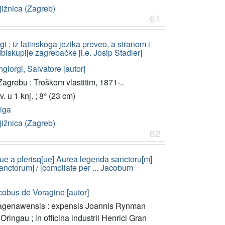
jižnica (Zagreb)
61
gi ; iz latinskoga jezika preveo, a stranom i
biskupije zagrebačke [i.e. Josip Stadler]
giorgi, Salvatore [autor]
agrebu : Troškom vlastitim, 1871-..
v. u 1 knj. ; 8° (23 cm)
jiga
jižnica (Zagreb)
62
que a plerisq[ue] Aurea legenda sanctoru[m]
anctorum] / [compilate per ... Jacobum
cobus de Voragine [autor]
agenawensis : expensis Joannis Rynman
Oringau ; in officina industrii Henrici Gran