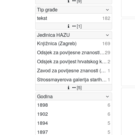
[9]
Tip građe
tekst
182
[1]
Jedinica HAZU
Knjižnica (Zagreb)
169
Odsjek za povijesne znanosti (Zagreb 1948)
29
Odsjek za povijest hrvatskog kazališta (Zagreb)
2
Zavod za povijesne znanosti (Zadar)
1
Strossmayerova galerija starih majstora (Zagreb)
1
[5]
Godina
1898
6
1902
6
1894
5
1897
5