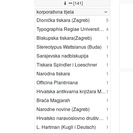
[141]
korporativna tijela
Dionička tiskara (Zagreb)
5
Typographia Regiae Universitatis Hungaricae
4
Biskupska tiskara(Zagreb)
1
Stereotypus Wattsianus (Buda)
1
Sarajevska nadbiskupija
1
Tiskara Spindler i Loeschner
1
Narodna tiskara
1
Officina Plantiniana
1
Hrvatska antikvarna knjižara M. F. Strmeckoga
1
Braća Magjarah
1
Narodne novine (Zagreb)
1
Hrvatsko naravoslovno društvo (Zagreb)
1
L. Hartman (Kugli i Deutsch)
1