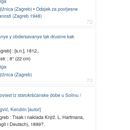
jiga
jižnica (Zagreb)
•
Odsjek za povijesne
anosti (Zagreb 1948)
72
nye y obdersavanye tak drusine kak
greb] : [s.n.], 1812..
str. ; 8° (22 cm)
jiga
jižnica (Zagreb)
73
poviest iz starokršćanske dobe u Solinu /
vić, Kerubin [autor]
reb : Tisak i naklada Knjiž. L. Hartmana,
gli i Deutsch), 1899?.