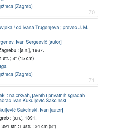
jižnica (Zagreb)
70
vjeka / od Ivana Trugenjeva ; preveo J. M.
rgenev, Ivan Sergeevič [autor]
agrebu : [s.n.], 1867.
 str. ; 8° (15 cm)
jiga
jižnica (Zagreb)
71
ki : na crkvah, javnih i privatnih sgradah
/ sabrao Ivan Kukuljević Sakcinski
uljević Sakcinski, Ivan [autor]
reb : [s.n.], 1891.
, 391 str. : ilustr. ; 24 cm (8°)