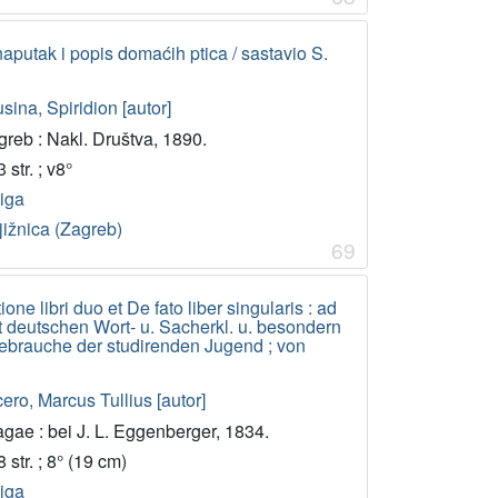
naputak i popis domaćih ptica / sastavio S.
sina, Spiridion [autor]
greb : Nakl. Društva, 1890.
 str. ; v8°
jiga
jižnica (Zagreb)
69
ione libri duo et De fato liber singularis : ad
mit deutschen Wort- u. Sacherkl. u. besondern
brauche der studirenden Jugend ; von
ero, Marcus Tullius [autor]
gae : bei J. L. Eggenberger, 1834.
 str. ; 8° (19 cm)
jiga