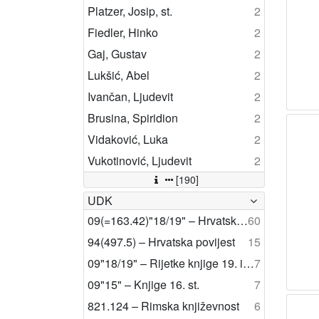
Platzer, Josip, st.
2
Fiedler, Hinko
2
Gaj, Gustav
2
Lukšić, Abel
2
Ivančan, Ljudevit
2
Brusina, Spiridion
2
Vidaković, Luka
2
Vukotinović, Ljudevit
2
[190]
UDK
09(=163.42)"18/19" – Hrvatske rijetke knjige 19. i 20. st.
60
94(497.5) – Hrvatska povijest
15
09"18/19" – Rijetke knjige 19. i 20. st.
7
09"15" – Knjige 16. st.
7
821.124 – Rimska književnost
6