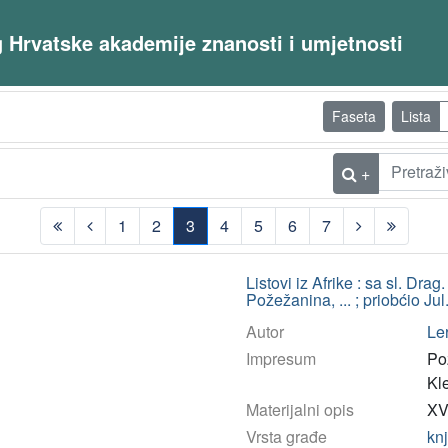
og Hrvatske akademije znanosti i umjetnosti
Faseta
Lista
+
1
2
3
4
5
6
7
(current)
Listovi iz Afrike : sa sl. Dr
Požežanina, ... ; priobćio Jul
Autor
Le
Impresum
Po
Kl
Materijalni opis
XV,
Vrsta građe
kn