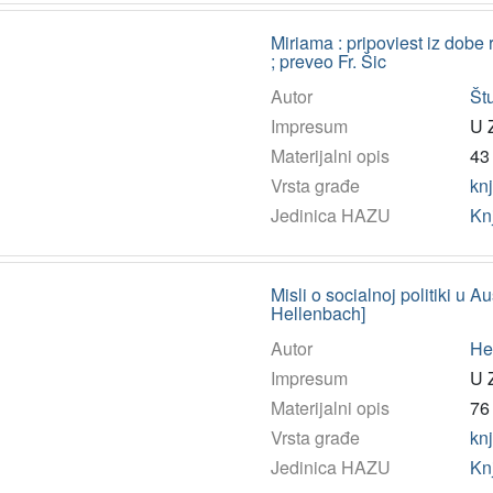
Miriama : pripoviest iz dobe
; preveo Fr. Šic
Autor
Štu
Impresum
U Z
Materijalni opis
43 
Vrsta građe
kn
Jedinica HAZU
Kn
Misli o socialnoj politiki u Au
Hellenbach]
Autor
He
Impresum
U Z
Materijalni opis
76 
Vrsta građe
kn
Jedinica HAZU
Kn