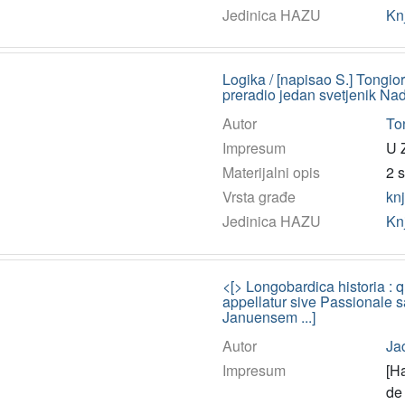
Jedinica HAZU
Kn
Logika / [napisao S.] Tongior
preradio jedan svetjenik Nad
Autor
Ton
Impresum
U Z
Materijalni opis
2 s
Vrsta građe
kn
Jedinica HAZU
Kn
<[> Longobardica historia : 
appellatur sive Passionale s
Januensem ...]
Autor
Ja
Impresum
[H
de 