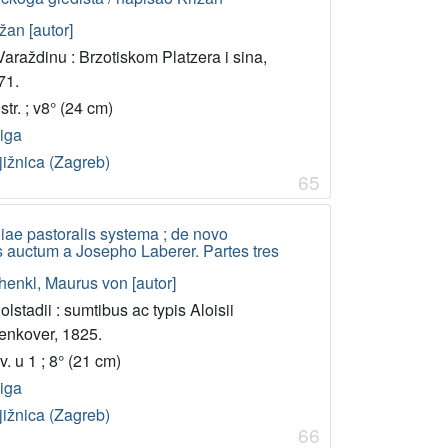
žan [autor]
araždinu : Brzotiskom Platzera i sina,
71.
str. ; v8° (24 cm)
jiga
jižnica (Zagreb)
65
iae pastoralis systema ; de novo
s auctum a Josepho Laberer. Partes tres
henkl, Maurus von [autor]
olstadii : sumtibus ac typis Aloisii
tenkover, 1825.
v. u 1 ; 8° (21 cm)
jiga
jižnica (Zagreb)
66