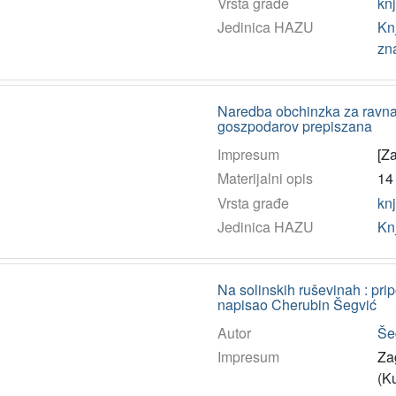
Vrsta građe
kn
Jedinica HAZU
Kn
zn
Naredba obchinzka za ravna
goszpodarov prepiszana
Impresum
[Za
Materijalni opis
14 
Vrsta građe
kn
Jedinica HAZU
Kn
Na solinskih ruševinah : pri
napisao Cherubin Šegvić
Autor
Šeg
Impresum
Zag
(Ku