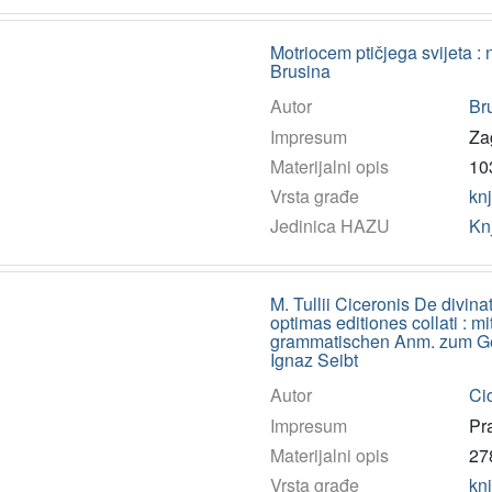
Motriocem ptičjega svijeta : 
Brusina
Autor
Bru
Impresum
Za
Materijalni opis
103
Vrsta građe
kn
Jedinica HAZU
Kn
M. Tullii Ciceronis De divinat
optimas editiones collati : 
grammatischen Anm. zum Ge
Ignaz Seibt
Autor
Cic
Impresum
Pra
Materijalni opis
278
Vrsta građe
kn