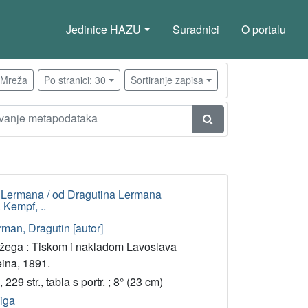
Jedinice HAZU
Suradnici
O portalu
Mreža
Po stranici: 30
Sortiranje zapisa
ag. Lermana / od Dragutina Lermana
. Kempf, ..
rman, Dragutin [autor]
žega : Tiskom i nakladom Lavoslava
eina, 1891.
 229 str., tabla s portr. ; 8° (23 cm)
jiga