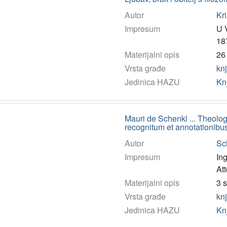
Autor
Kri
Impresum
U V
18
Materijalni opis
26 
Vrsta građe
kn
Jedinica HAZU
Kn
Mauri de Schenkl ... Theolog
recognitum et annotationibu
Autor
Sc
Impresum
Ing
At
Materijalni opis
3 s
Vrsta građe
kn
Jedinica HAZU
Kn