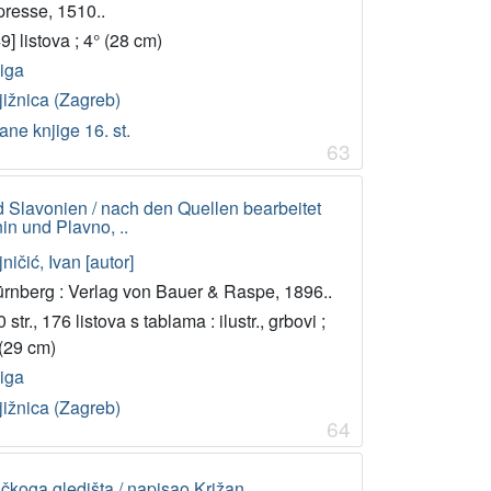
presse, 1510..
9] listova ; 4° (28 cm)
jiga
jižnica (Zagreb)
ane knjige 16. st.
63
 Slavonien / nach den Quellen bearbeitet
in und Plavno, ..
ničić, Ivan [autor]
ürnberg : Verlag von Bauer & Raspe, 1896..
 str., 176 listova s tablama : ilustr., grbovi ;
 (29 cm)
jiga
jižnica (Zagreb)
64
ofičkoga gledišta / napisao Križan