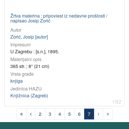
Žrtva materina : pripoviest iz nedavne prošlosti /
napisao Josip Zorić
Autor
Zorić, Josip [autor]
Impresum
U Zagrebu : [s.n.], 1895.
Materijalni opis
365 str. ; 8° (21 cm)
Vrsta građe
knjiga
Jedinica HAZU
Knjižnica (Zagreb)
182
2
3
4
5
6
7
(current)