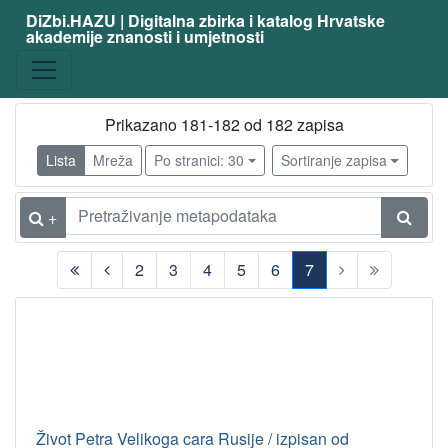
DiZbi.HAZU | Digitalna zbirka i katalog Hrvatske
akademije znanosti i umjetnosti
Prikazano 181-182 od 182 zapisa
Lista
Mreža
Po stranici: 30
Sortiranje zapisa
+
2
3
4
5
6
7
(current)
Život Petra Velikoga cara Rusije / izpisan od