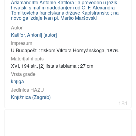
Arkimandrite Antonie Katifora ; a preveden u jezik
hrvatski s malim nadodanjem od O. F. Alexandra
Tomikovicha franciskana države Kapistranske ; na
novo ga izdaje Ivan pl. Maršo Maršovski
Autor
Katifor, Antonij [autor]
Impresum
U Budapešti : tiskom Viktora Hornyánskoga, 1876.
Materijalni opis
XVI, 194 str., [2] lista s tablama ; 27 cm
Vrsta građe
knjiga
Jedinica HAZU
Knjižnica (Zagreb)
181