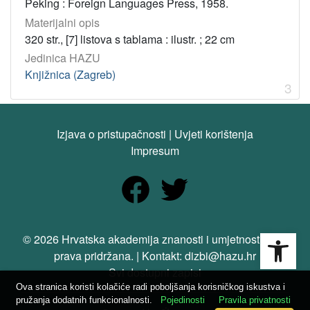
Peking : Foreign Languages Press, 1958.
Materijalni opis
320 str., [7] listova s tablama : ilustr. ; 22 cm
Jedinica HAZU
Knjižnica (Zagreb)
3
Izjava o pristupačnosti
|
Uvjeti korištenja
Impresum
Open
© 2026 Hrvatska akademija znanosti i umjetnosti. Sva
prava pridržana. | Kontakt: dizbi@hazu.hr
Svi dostupni zapisi
Ova stranica koristi kolačiće radi poboljšanja korisničkog iskustva i
pružanja dodatnih funkcionalnosti.
Pojedinosti
Pravila privatnosti