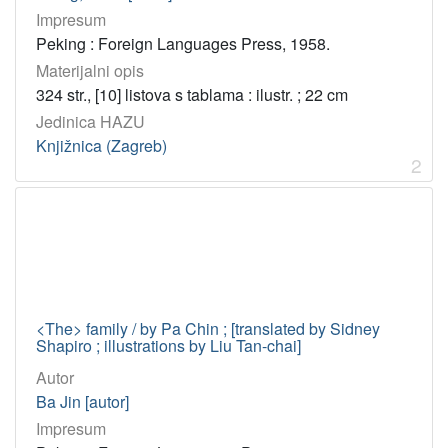
Impresum
Peking : Foreign Languages Press, 1958.
Materijalni opis
324 str., [10] listova s tablama : ilustr. ; 22 cm
Jedinica HAZU
Knjižnica (Zagreb)
2
<The> family / by Pa Chin ; [translated by Sidney
Shapiro ; illustrations by Liu Tan-chai]
Autor
Ba Jin [autor]
Impresum