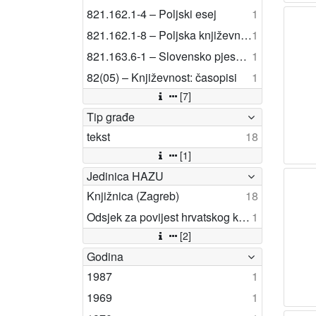
821.162.1-4 – Poljski esej
1
821.162.1-8 – Poljska književnost: poligrafije
1
821.163.6-1 – Slovensko pjesništvo
1
82(05) – Književnost: časopisi
1
[7]
Tip građe
tekst
18
[1]
Jedinica HAZU
Knjižnica (Zagreb)
18
Odsjek za povijest hrvatskog kazališta (Zagreb)
1
[2]
Godina
1987
1
1969
1