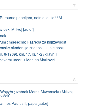
7
Purpurna pepeljara, naime to i to" / M.
viček, Milivoj [autor]
anak
rum : mjesečnik Razreda za književnost
vatske akademije znanosti i umjetnosti
. 8(1969), knj. 17, br. 1-2 / glavni i
govorni urednik Marijan Matković
8
 Wojtyła ; izabrali Marek Skwarnicki i Milivoj
aviček]
annes Paulus II, papa [autor]