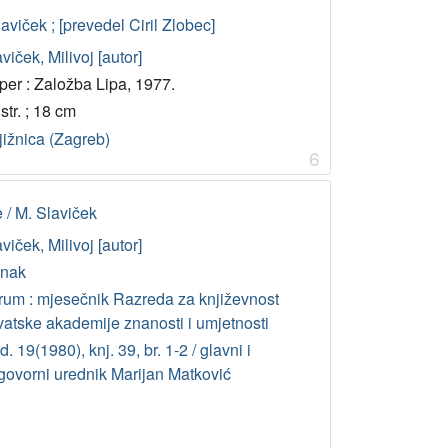
laviček ; [prevedel Ciril Zlobec]
viček, Milivoj [autor]
per : Založba Lipa, 1977.
str. ; 18 cm
jižnica (Zagreb)
6
 / M. Slaviček
viček, Milivoj [autor]
anak
rum : mjesečnik Razreda za književnost
vatske akademije znanosti i umjetnosti
. 19(1980), knj. 39, br. 1-2 / glavni i
govorni urednik Marijan Matković