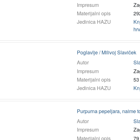
Impresum
Za
Materijalni opis
292
Jedinica HAZU
Kn
hr
Poglavlje / Milivoj Slaviček
Autor
Sla
Impresum
Zag
Materijalni opis
53 
Jedinica HAZU
Kn
Purpurna pepeljara, naime to 
Autor
Sla
Impresum
Za
Materijalni opis
79 