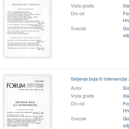
Vrsta građe
čl
Dio od
Fo
Hr
Svezak
God
od
Seljenje boja ili intervencije
Autor
Sla
Vrsta građe
čl
Dio od
Fo
Hr
Svezak
God
od