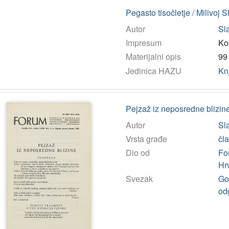
Pegasto tisočletje / Milivoj S
Autor
Sla
Impresum
Ko
Materijalni opis
99 
Jedinica HAZU
Kn
Pejzaž iz neposredne blizine
Autor
Sla
Vrsta građe
čl
Dio od
Fo
Hr
Svezak
God
od