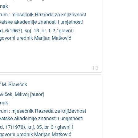
anak
rum : mjesečnik Razreda za književnost
vatske akademije znanosti i umjetnosti
. 6(1967), knj. 13, br. 1-2 / glavni i
govorni urednik Marijan Matković
13
 / M. Slaviček
viček, Milivoj [autor]
anak
rum : mjesečnik Razreda za književnost
vatske akademije znanosti i umjetnosti
. 17(1978), knj. 35, br. 3 / glavni i
govorni urednik Marijan Matković