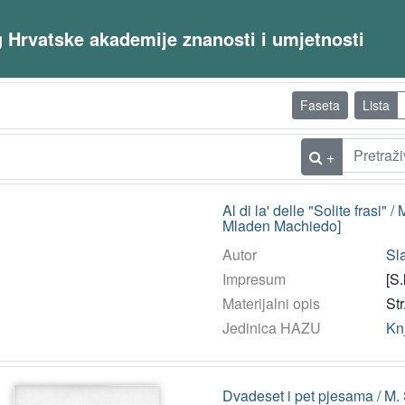
og Hrvatske akademije znanosti i umjetnosti
Faseta
Lista
+
Al di la' delle "Solite frasi" 
Mladen Machiedo]
Autor
Sla
Impresum
[S.
Materijalni opis
Str
Jedinica HAZU
Kn
Dvadeset i pet pjesama / M.