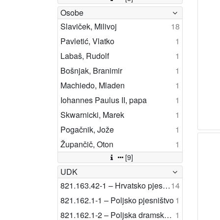
Osobe
Slaviček, Milivoj
18
Pavletić, Vlatko
1
Labaš, Rudolf
1
Bošnjak, Branimir
1
Machiedo, Mladen
1
Iohannes Paulus II, papa
1
Skwarnicki, Marek
1
Pogačnik, Jože
1
Župančič, Oton
1
[9]
UDK
821.163.42-1 – Hrvatsko pjesništvo
14
821.162.1-1 – Poljsko pjesništvo
1
821.162.1-2 – Poljska dramska književnost
1