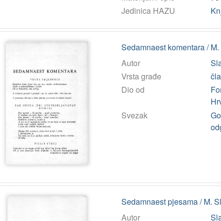
Jedinica HAZU
Kn
Sedamnaest komentara / M. 
Autor
Sla
Vrsta građe
čl
Dio od
Fo
Hr
Svezak
God
od
Sedamnaest pjesama / M. S
Autor
Sla