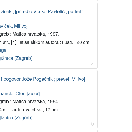
iček ; [priredio Vlatko Pavletić ; portret i
viček, Milivoj
greb : Matica hrvatska, 1987.
 str., [1] list sa slikom autora : ilustr. ; 20 cm
jiga
jižnica (Zagreb)
4
r i pogovor Jože Pogačnik ; preveli Milivoj
ančič, Oton [autor]
greb : Matica hrvatska, 1964.
 str. : autorova slika ; 17 cm
jižnica (Zagreb)
5