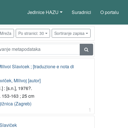
Jedinice HAZU
Suradnici
O portalu
Mreža
Po stranici: 30
Sortiranje zapisa
/ Milivoi Slavicek ; [traduzione e nota di
viček, Milivoj [autor]
l.] : [s.n.], 1976?.
. 153-163 ; 25 cm
jižnica (Zagreb)
1
 Slaviček