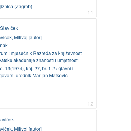
jižnica (Zagreb)
11
Slaviček
viček, Milivoj [autor]
anak
rum : mjesečnik Razreda za književnost
vatske akademije znanosti i umjetnosti
. 13(1974), knj. 27, br. 1-2 / glavni i
govorni urednik Marijan Matković
12
laviček
viček, Milivoj [autor]