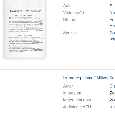
Autor
Sla
Vrsta građe
čl
Dio od
Fo
Hr
Svezak
God
od
Izabrane pjesme / Milivoj Sa
Autor
Sla
Impresum
Za
Materijalni opis
268
Jedinica HAZU
Kn