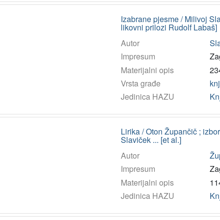
Izabrane pjesme / Milivoj Slav
likovni prilozi Rudolf Labaš]
Autor
Sla
Impresum
Za
Materijalni opis
234
Vrsta građe
kn
Jedinica HAZU
Kn
Lirika / Oton Župančič ; izbo
Slaviček ... [et al.]
Autor
Žup
Impresum
Za
Materijalni opis
114
Jedinica HAZU
Kn