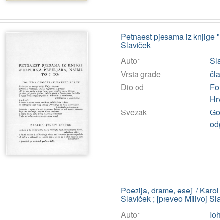
Petnaest pjesama iz knjige "
Slaviček
Autor
Sla
Vrsta građe
čl
Dio od
Fo
Hr
Svezak
God
od
Poezija, drame, eseji / Karol
Slaviček ; [preveo Milivoj Sl
Autor
Ioh