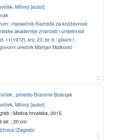
viček, Milivoj [autor]
anak
rum : mjesečnik Razreda za književnost
vatske akademije znanosti i umjetnosti
. 11(1972), knj. 23, br. 6 / glavni i
govorni urednik Marijan Matković
2
lviček ; priredio Branimir Bošnjak
viček, Milivoj [autor]
greb : Matica hrvatska, 2015.
 str. ; 20 cm
jižnica (Zagreb)
3