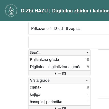
DiZbi.HAZU | Digitalna zbirka i katal
Prikazano 1-18 od 18 zapisa
Građa
Knjižnična građa
18
Digitalna i digitalizirana građa
8
[2]
Vrsta građe
članak
8
knjiga
1
časopis | periodika
1
[3]