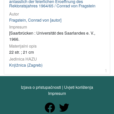
anlasslich der feierlichen Eroeffnung des
tekst
1
Rektoratsjahres 1964/65 / Conrad von Fragstein
Autor
[
Fragstein, Conrad von [autor]
1
Impresum
]
[Saarbrücken : Universität des Saarlandes e. V.,
Jedinica
1966.
HAZU
Materijalni opis
Knjižnica (Zagreb)
1
22 str. ; 21 cm
Jedinica HAZU
Knjižnica (Zagreb)
[
1
1
]
Godina
Izjava o pristupačnosti
|
Uvjeti korištenja
1966
1
Impresum
[