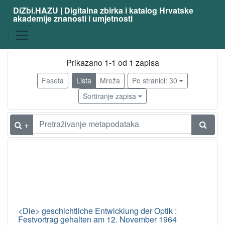
DiZbi.HAZU | Digitalna zbirka i katalog Hrvatske
akademije znanosti i umjetnosti
Građa
Knjižnična građa
1
Prikazano 1-1 od 1 zapisa
Faseta
Lista
Mreža
Po stranici: 30
[
1
Sortiranje zapisa
]
Osobe
+
Fragstein, Conrad von
1
[
1
]
Tip
<Die> geschichtliche Entwicklung der Optik :
građe
Festvortrag gehalten am 12. November 1964