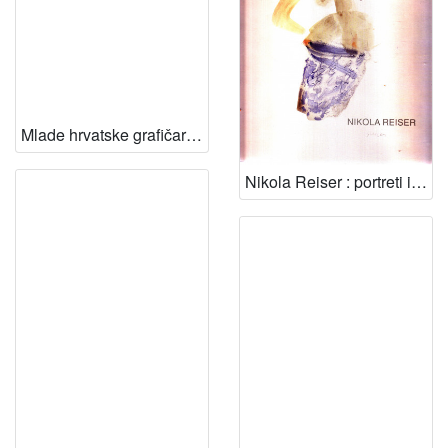
Mlade hrvatske grafičarke ; [predgovor Marina Baričević ; urednica Slavica Marković ; odg. urednik Edo Murtić]
Nikola Reiser : portreti i aktovi : uz 90. obljetnicu života i 70. obljetnicu djelovanja : Kabinet grafike HAZU, ožujak, travanj 2008. / (odgovorni urednik Igor Fisković ; urednica kataloga, koncepcija izložbe, izbor radova Slavica Marković ; predgovor Marina Baričević ; kataloška obrada, popis izložbi, životopis Uršula Bešlić ; fotografije Goran Vranić]