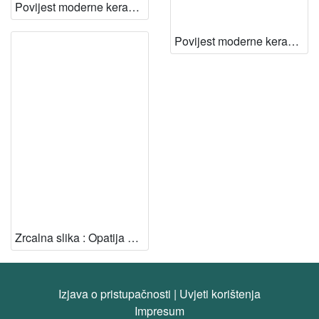
Povijest moderne keramike = History of modern ceramocs in Croatia / Marina Baričević ; [prevela na engleski Lelija Soćanec ; autori kolor fotografija Marija Braut...[et al.]
Povijest moderne keramike u Hrvatskoj = History of modern ceramics in Croatia / Marina Baričević ; [prevela na engleski Lelija Sočanac ; autori fotografija Branko Brce...[et al.]
Zrcalna slika : Opatija u djelima likovnih umjetnika / Marina Baričević ; [fotografije Zdravko Turkulin, Nikola Turina]
Izjava o pristupačnosti
|
Uvjeti korištenja
Impresum