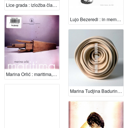
Lice grada : izložba članova fotografske sekcije ULUPUH-a : Muzej za umjetnost i obrt, 19.10. - 2.11. '79. / [predgovor Marina Baričević]
Lujo Bezeredi : in memoriam kiparu i keramičaru 1898-1979. / Marina Baričević
Marina Orlić : maritima, Gliptoteka HAZU, listopad - studeni 2003. ; [autorica teksta Marina Baričević ; urednica Ariana Kralj ; prijevod na engleski Graham McMaster ; fotografije Enzo Morović, Fedor Vučemilović ; glavni urednik Ivan Kožarić]
Marina Tudjina Badurina : [Gliptoteka HAZU, Zagreb, rujan, 2008. ; [glavni i odgovorni urednik Ivan Kožarić ; urednica Ariana Kralj ; predgovor Marina Baričević ; fotografija Damir Fabijanić ; prijevod Graham MacMaster]