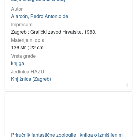
1
]
Autor
Alarcón, Pedro Antonio de
Godina
Impresum
1983
2
Zagreb : Grafički zavod Hrvatske, 1983.
2002
1
Materijalni opis
1980
1
136 str. ; 22 cm
2001
1
Vrsta građe
1963
1
knjiga
Jedinica HAZU
1976
1
Knjižnica (Zagreb)
1985
1
4
[
7
]
Licencije
InC
2
Priručnik fantastične zoologije : knjiga o izmišljenim