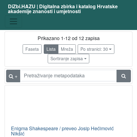
DiZbi.HAZU | Digitalna zbirka i katalog Hrvatske
akademije znanosti i umjetnosti
Građa
Knjižnična građa
11
Digitalna i digitalizirana građa
2
Prikazano 1-12 od 12 zapisa
Faseta
Lista
Mreža
Po stranici: 30
Sortiranje zapisa
[
2
]
+
Vrsta
građe
članak
4
knjiga
1
[
Enigma Shakespeare / preveo Josip Hećimović
Nikšić
2