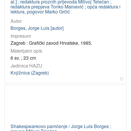
al.] ; redaktura proznih prijevoda Milivoj Telećan ;
redaktura prepjeva Tonko Maroević ; opća redaktura i
lektura, pogovor Marko Grčić
Autor
Borges, Jorge Luis [autor]
Impresum
Zagreb : Grafički zavod Hrvatske, 1985.
Materijalni opis
6 sv. ; 23 cm
Jedinica HAZU
Knjižnica (Zagreb)
6
Shakespeareovo pamćenje / Jorge Luis Borges ;