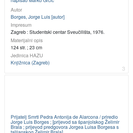
napisao Marko Grčić
[
Autor
1
Borges, Jorge Luis [autor]
0
Impresum
]
Zagreb : Studentski centar Sveučilišta, 1976.
Tip
Materijalni opis
građe
124 str. ; 23 cm
tekst
12
Jedinica HAZU
Knjižnica (Zagreb)
3
[
1
]
Jedinica
HAZU
Knjižnica (Zagreb)
12
Prijatelj Smrti Pedra Antonija de Alarcona / priredio
Jorge Luis Borges ; [prijevod sa španjolskog Želimir
Brala ; prijevod predgovora Jorgea Luisa Borgesa s
[
talijanskog Želimir Brala]