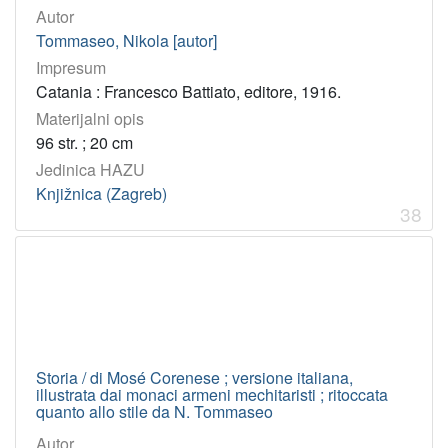
Autor
Tommaseo, Nikola [autor]
Impresum
Catania : Francesco Battiato, editore, 1916.
Materijalni opis
96 str. ; 20 cm
Jedinica HAZU
Knjižnica (Zagreb)
38
Storia / di Mosé Corenese ; versione italiana,
illustrata dai monaci armeni mechitaristi ; ritoccata
quanto allo stile da N. Tommaseo
Autor