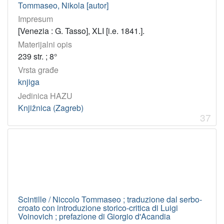
Tommaseo, Nikola [autor]
Impresum
[Venezia : G. Tasso], XLI [i.e. 1841.].
Materijalni opis
239 str. ; 8°
Vrsta građe
knjiga
Jedinica HAZU
Knjižnica (Zagreb)
37
Scintille / Niccolo Tommaseo ; traduzione dal serbo-
croato con introduzione storico-critica di Luigi
Voinovich ; prefazione di Giorgio d'Acandia