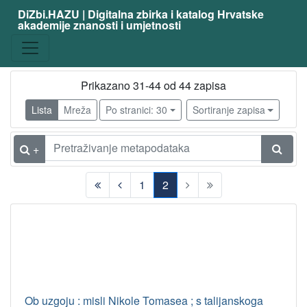
DiZbi.HAZU | Digitalna zbirka i katalog Hrvatske
akademije znanosti i umjetnosti
Prikazano 31-44 od 44 zapisa
Lista
Mreža
Po stranici: 30
Sortiranje zapisa
+
1
2
(current)
Ob uzgoju : misli Nikole Tomasea ; s talijanskoga