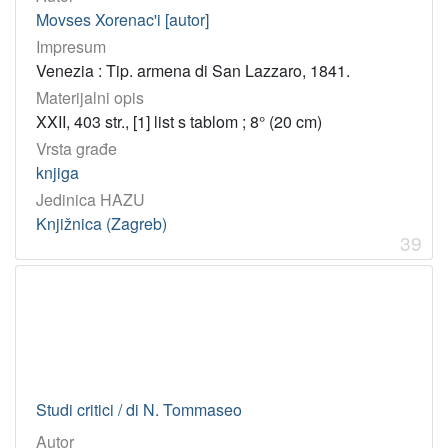
Movses Xorenac'i [autor]
Impresum
Venezia : Tip. armena di San Lazzaro, 1841.
Materijalni opis
XXII, 403 str., [1] list s tablom ; 8° (20 cm)
Vrsta građe
knjiga
Jedinica HAZU
Knjižnica (Zagreb)
39
Studi critici / di N. Tommaseo
Autor