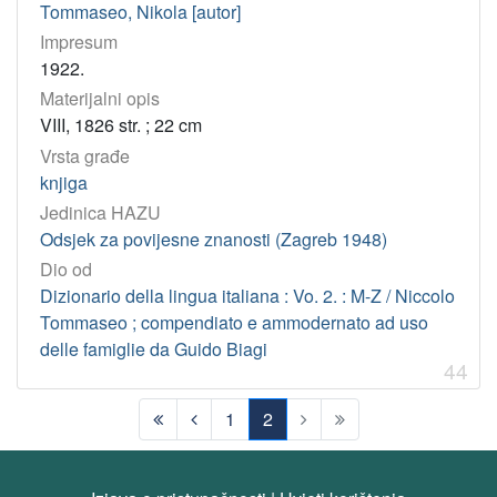
Tommaseo, Nikola [autor]
Impresum
1922.
Materijalni opis
VIII, 1826 str. ; 22 cm
Vrsta građe
knjiga
Jedinica HAZU
Odsjek za povijesne znanosti (Zagreb 1948)
Dio od
Dizionario della lingua italiana : Vo. 2. : M-Z / Niccolo
Tommaseo ; compendiato e ammodernato ad uso
delle famiglie da Guido Biagi
44
1
2
(current)