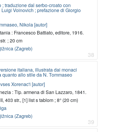
 ; traduzione dal serbo-croato con
i Luigi Voinovich ; prefazione di Giorgio
mmaseo, Nikola [autor]
ania : Francesco Battiato, editore, 1916.
str. ; 20 cm
jižnica (Zagreb)
38
ersione italiana, illustrata dai monaci
ata quanto allo stile da N. Tommaseo
vses Xorenac'i [autor]
nezia : Tip. armena di San Lazzaro, 1841.
I, 403 str., [1] list s tablom ; 8° (20 cm)
jiga
jižnica (Zagreb)
39