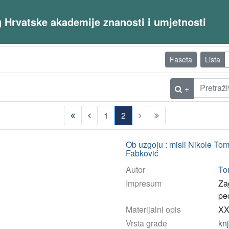
og Hrvatske akademije znanosti i umjetnosti
Faseta
Lista
+
1
2
(current)
Ob uzgoju : misli Nikole To
Fabković
Autor
To
Impresum
Za
pe
Materijalni opis
XX
Vrsta građe
kn