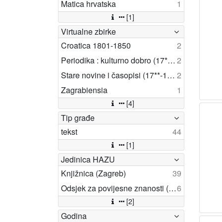
Matica hrvatska
1
[1]
Virtualne zbirke
Croatica 1801-1850
2
Periodika : kulturno dobro (17** -1850)
2
Stare novine i časopisi (17**-1918)
2
Zagrabiensia
1
[4]
Tip građe
tekst
44
[1]
Jedinica HAZU
Knjižnica (Zagreb)
39
Odsjek za povijesne znanosti (Zagreb 1948)
6
[2]
Godina