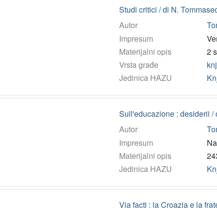
Studi critici / di N. Tommase
Autor
To
Impresum
Ven
Materijalni opis
2 s
Vrsta građe
kn
Jedinica HAZU
Kn
Sull'educazione : desiderii 
Autor
To
Impresum
Nap
Materijalni opis
243
Jedinica HAZU
Kn
Via facti : la Croazia e la fr