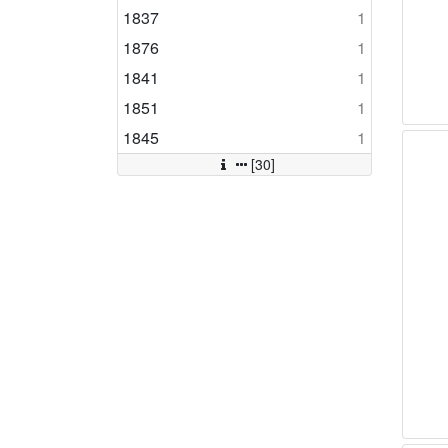
1837
1
1876
1
1841
1
1851
1
1845
1
[30]