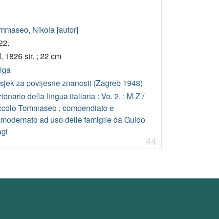
mmaseo, Nikola [autor]
22.
I, 1826 str. ; 22 cm
jiga
sjek za povijesne znanosti (Zagreb 1948)
ionario della lingua italiana : Vo. 2. : M-Z /
ccolo Tommaseo ; compendiato e
modernato ad uso delle famiglie da Guido
agi
44