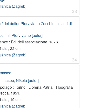
jižnica (Zagreb)
33
 del dottor Pierviviano Zecchini ; e altri di
chini, Pierviviano [autor]
enze : Ed. dell'associazione, 1876.
 str. ; 22 cm
jižnica (Zagreb)
34
ommaseo
mmaseo, Nikola [autor]
olago ; Torino : Libreria Patria ; Tipografia
etica, 1851.
 str. ; 19 cm
jižnica (Zagreb)