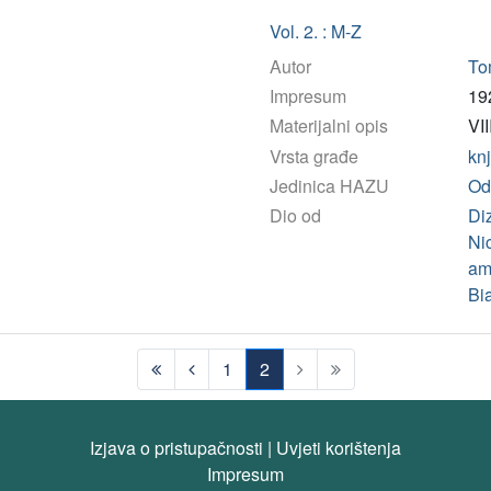
Vol. 2. : M-Z
Autor
To
Impresum
19
Materijalni opis
VII
Vrsta građe
kn
Jedinica HAZU
Od
Dio od
Diz
Ni
am
Bi
1
2
(current)
Izjava o pristupačnosti
|
Uvjeti korištenja
Impresum