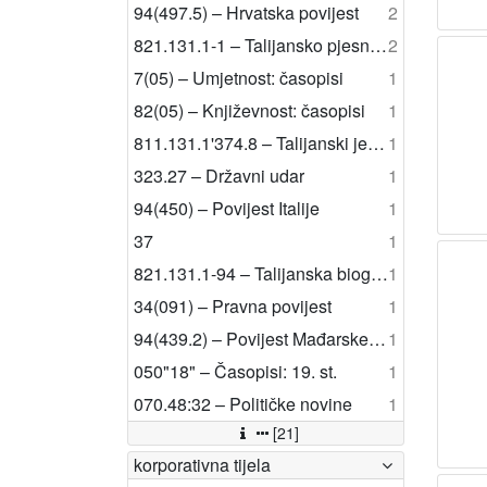
94(497.5) – Hrvatska povijest
2
821.131.1-1 – Talijansko pjesništvo
2
7(05) – Umjetnost: časopisi
1
82(05) – Književnost: časopisi
1
811.131.1'374.8 – Talijanski jezik, rječnici
1
323.27 – Državni udar
1
94(450) – Povijest Italije
1
37
1
821.131.1-94 – Talijanska biografska proza
1
34(091) – Pravna povijest
1
94(439.2) – Povijest Mađarske: 11. st.-1866.
1
050"18" – Časopisi: 19. st.
1
070.48:32 – Političke novine
1
[21]
korporativna tijela