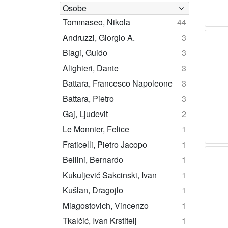
Osobe
Tommaseo, Nikola
44
Andruzzi, Giorgio A.
3
Biagi, Guido
3
Alighieri, Dante
3
Battara, Francesco Napoleone
3
Battara, Pietro
3
Gaj, Ljudevit
2
Le Monnier, Felice
1
Fraticelli, Pietro Jacopo
1
Bellini, Bernardo
1
Kukuljević Sakcinski, Ivan
1
Kušlan, Dragojlo
1
Miagostovich, Vincenzo
1
Tkalčić, Ivan Krstitelj
1