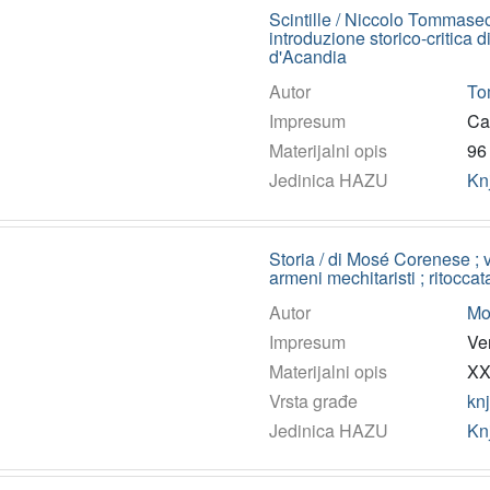
Scintille / Niccolo Tommaseo
introduzione storico-critica d
d'Acandia
Autor
To
Impresum
Cat
Materijalni opis
96 
Jedinica HAZU
Kn
Storia / di Mosé Corenese ; v
armeni mechitaristi ; ritocc
Autor
Mo
Impresum
Ve
Materijalni opis
XXI
Vrsta građe
kn
Jedinica HAZU
Kn