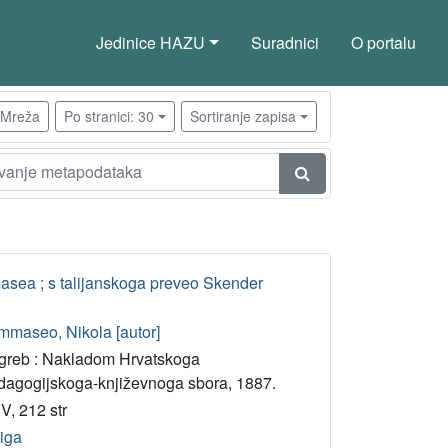
Jedinice HAZU
Suradnici
O portalu
Mreža
Po stranici: 30
Sortiranje zapisa
masea ; s talijanskoga preveo Skender
mmaseo, Nikola [autor]
greb : Nakladom Hrvatskoga
dagogijskoga-književnoga sbora, 1887.
V, 212 str
jiga