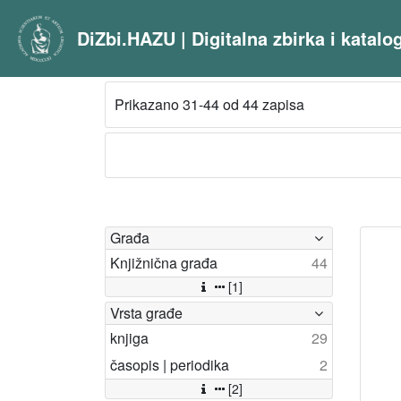
DiZbi.HAZU | Digitalna zbirka i katal
Prikazano 31-44 od 44 zapisa
Građa
Knjižnična građa
44
[1]
Vrsta građe
knjiga
29
časopis | periodika
2
[2]