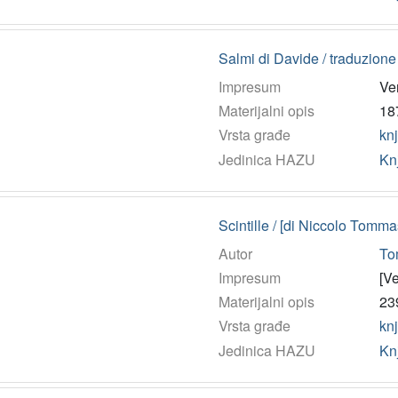
Salmi di Davide / traduzion
Impresum
Ven
Materijalni opis
187
Vrsta građe
kn
Jedinica HAZU
Kn
Scintille / [di Niccolo Tomm
Autor
To
Impresum
[Ve
Materijalni opis
239
Vrsta građe
kn
Jedinica HAZU
Kn