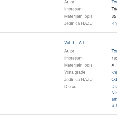
Autor
To
Impresum
Tr
Materijalni opis
35 
Jedinica HAZU
Kn
Vol. 1. : A-I
Autor
To
Impresum
19
Materijalni opis
XII
Vrsta građe
kn
Jedinica HAZU
Od
Dio od
Diz
Ni
am
Bi