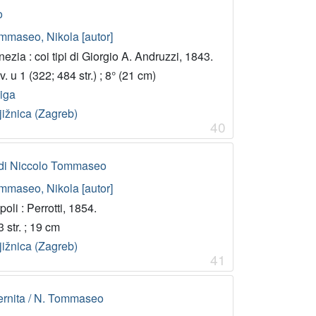
o
mmaseo, Nikola [autor]
ezia : coi tipi di Giorgio A. Andruzzi, 1843.
v. u 1 (322; 484 str.) ; 8° (21 cm)
jiga
jižnica (Zagreb)
40
/ di Niccolo Tommaseo
mmaseo, Nikola [autor]
oli : Perrotti, 1854.
 str. ; 19 cm
jižnica (Zagreb)
41
aternita / N. Tommaseo