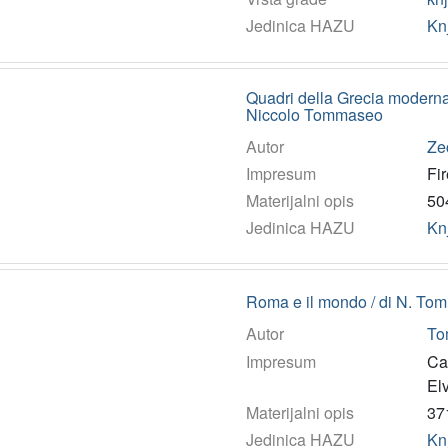
Jedinica HAZU
Kn
Quadri della Grecia moderna /
Niccolo Tommaseo
Autor
Zec
Impresum
Fir
Materijalni opis
504
Jedinica HAZU
Kn
Roma e il mondo / di N. T
Autor
To
Impresum
Cap
Elv
Materijalni opis
371
Jedinica HAZU
Kn