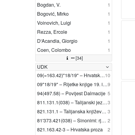
Bogdan, V.
1
Bogović, Mirko
1
Voinovich, Luigi
1
Rezza, Ercole
1
D'Acandia, Giorgio
1
Coen, Colombo
1
[34]
UDK
09(=163.42)"18/19" – Hrvatske rijetke knjige 19. i 20. st.
10
09"18/19" – Rijetke knjige 19. i 20. st.
9
94(497.58) – Povijest Dalmacije
5
811.131.1(038) – Talijanski jezik: rječnici
3
821.131.1 – Talijanska književnost
3
81'373.421(038) – Sinonimi: rječnici
2
821.163.42-3 – Hrvatska proza
2