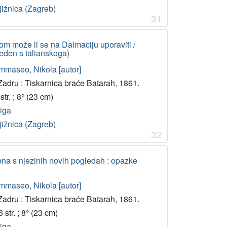
jižnica (Zagreb)
31
om može li se na Dalmaciju uporaviti /
eden s talianskoga)
mmaseo, Nikola [autor]
Zadru : Tiskarnica braće Batarah, 1861.
str. ; 8° (23 cm)
jiga
jižnica (Zagreb)
32
ena s njezinih novih pogledah : opazke
mmaseo, Nikola [autor]
Zadru : Tiskarnica braće Batarah, 1861.
 str. ; 8° (23 cm)
jiga