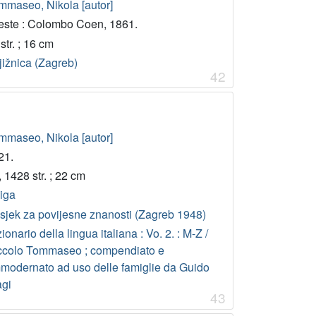
mmaseo, Nikola [autor]
ieste : Colombo Coen, 1861.
str. ; 16 cm
jižnica (Zagreb)
42
mmaseo, Nikola [autor]
21.
, 1428 str. ; 22 cm
jiga
sjek za povijesne znanosti (Zagreb 1948)
ionario della lingua italiana : Vo. 2. : M-Z /
ccolo Tommaseo ; compendiato e
modernato ad uso delle famiglie da Guido
agi
43