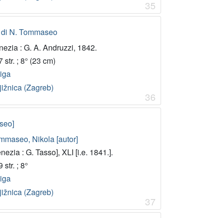
35
e di N. Tommaseo
ezia : G. A. Andruzzi, 1842.
 str. ; 8° (23 cm)
jiga
jižnica (Zagreb)
36
aseo]
mmaseo, Nikola [autor]
nezia : G. Tasso], XLI [i.e. 1841.].
 str. ; 8°
jiga
jižnica (Zagreb)
37