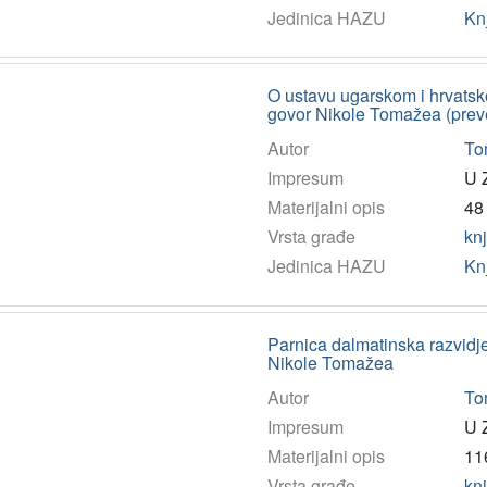
Jedinica HAZU
Kn
O ustavu ugarskom i hrvatsk
govor Nikole Tomažea (prev
Autor
To
Impresum
U 
Materijalni opis
48 
Vrsta građe
kn
Jedinica HAZU
Kn
Parnica dalmatinska razvidj
Nikole Tomažea
Autor
To
Impresum
U 
Materijalni opis
116
Vrsta građe
kn